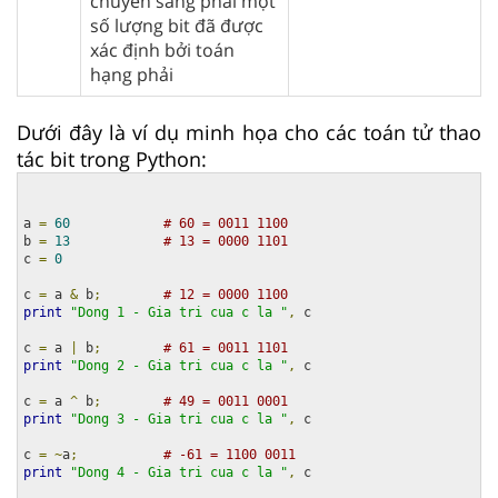
chuyển sang phải một
số lượng bit đã được
xác định bởi toán
hạng phải
Dưới đây là ví dụ minh họa cho các toán tử thao
tác bit trong Python:
a 
=
60
# 60 = 0011 1100 
b 
=
13
# 13 = 0000 1101 
c 
=
0
c 
=
 a 
&
 b
;
# 12 = 0000 1100
print
"Dong 1 - Gia tri cua c la "
,
 c

c 
=
 a 
|
 b
;
# 61 = 0011 1101 
print
"Dong 2 - Gia tri cua c la "
,
 c

c 
=
 a 
^
 b
;
# 49 = 0011 0001
print
"Dong 3 - Gia tri cua c la "
,
 c

c 
=
~
a
;
# -61 = 1100 0011
print
"Dong 4 - Gia tri cua c la "
,
 c
