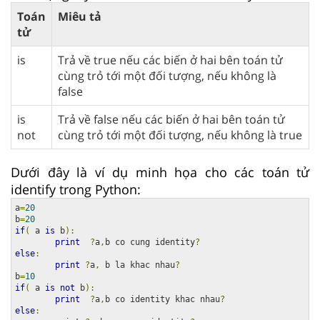
Toán
Miêu tả
tử
is
Trả về true nếu các biến ở hai bên toán tử
cùng trỏ tới một đối tượng, nếu không là
false
is
Trả về false nếu các biến ở hai bên toán tử
not
cùng trỏ tới một đối tượng, nếu không là true
Dưới đây là ví dụ minh họa cho các toán tử
identify trong Python:
a
=
20
b
=
20
if
(
 a 
is
 b
):
print
?
a
,
b co cung identity
?
else
:
print
?
a
,
 b la khac nhau
?
b
=
10
if
(
 a 
is
not
 b
):
print
?
a
,
b co identity khac nhau
?
else
: