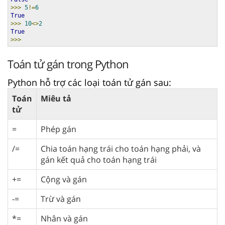
>>>
5
!=
6
True
>>>
10
<>
2
True
>>>
Toán tử gán trong Python
Python hỗ trợ các loại toán tử gán sau:
Toán
Miêu tả
tử
=
Phép gán
/=
Chia toán hạng trái cho toán hạng phải, và
gán kết quả cho toán hạng trái
+=
Cộng và gán
-=
Trừ và gán
*=
Nhân và gán