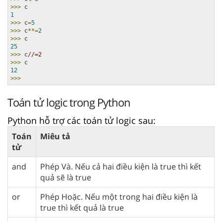
>>>
1
>>>
 c
=
5
>>>
 c
**=
2
>>>
25
>>>
 c
//=2
>>>
12
>>>
Toán tử logic trong Python
Python hỗ trợ các toán tử logic sau:
Toán
Miêu tả
tử
and
Phép Và. Nếu cả hai điều kiện là true thì kết
quả sẽ là true
or
Phép Hoặc. Nếu một trong hai điều kiện là
true thì kết quả là true