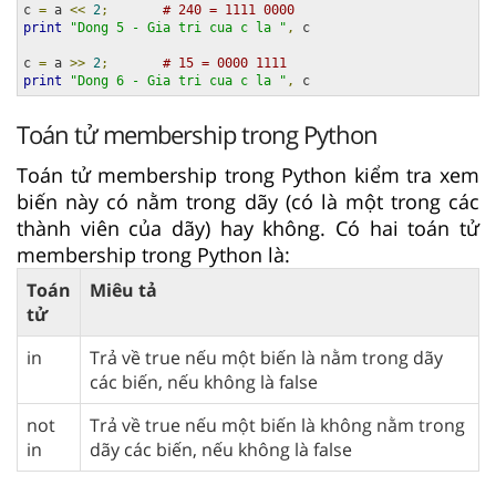
c 
=
 a 
<<
2
;
# 240 = 1111 0000
print
"Dong 5 - Gia tri cua c la "
,
 c

c 
=
 a 
>>
2
;
# 15 = 0000 1111
print
"Dong 6 - Gia tri cua c la "
,
 c
Toán tử membership trong Python
Toán tử membership trong Python kiểm tra xem
biến này có nằm trong dãy (có là một trong các
thành viên của dãy) hay không. Có hai toán tử
membership trong Python là:
Toán
Miêu tả
tử
in
Trả về true nếu một biến là nằm trong dãy
các biến, nếu không là false
not
Trả về true nếu một biến là không nằm trong
in
dãy các biến, nếu không là false