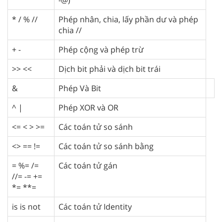
* / % //
Phép nhân, chia, lấy phần dư và phép
chia //
+ -
Phép cộng và phép trừ
>> <<
Dịch bit phải và dịch bit trái
&
Phép Và Bit
^ |
Phép XOR và OR
<= < > >=
Các toán tử so sánh
<> == !=
Các toán tử so sánh bằng
= %= /=
Các toán tử gán
//= -= +=
*= **=
is is not
Các toán tử Identity