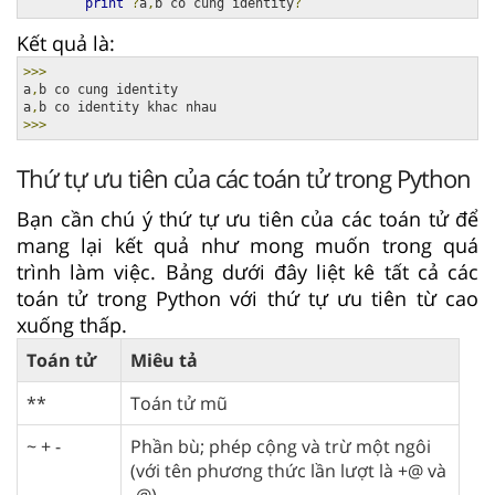
print
?
a
,
b co cung identity
?
Kết quả là:
>>>
a
,
b co cung identity

a
,
>>>
Thứ tự ưu tiên của các toán tử trong Python
Bạn cần chú ý thứ tự ưu tiên của các toán tử để
mang lại kết quả như mong muốn trong quá
trình làm việc. Bảng dưới đây liệt kê tất cả các
toán tử trong Python với thứ tự ưu tiên từ cao
xuống thấp.
Toán tử
Miêu tả
**
Toán tử mũ
~ + -
Phần bù; phép cộng và trừ một ngôi
(với tên phương thức lần lượt là +@ và
-@)