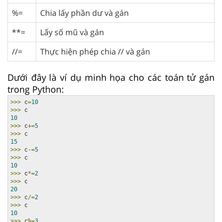
%=
Chia lấy phần dư và gán
**=
Lấy số mũ và gán
//=
Thực hiện phép chia // và gán
Dưới đây là ví dụ minh họa cho các toán tử gán
trong Python:
>>>
 c
=
10
>>>
10
>>>
 c
+=
5
>>>
15
>>>
 c
-=
5
>>>
10
>>>
 c
*=
2
>>>
20
>>>
 c
/=
2
>>>
10
>>>
 c
%=
3