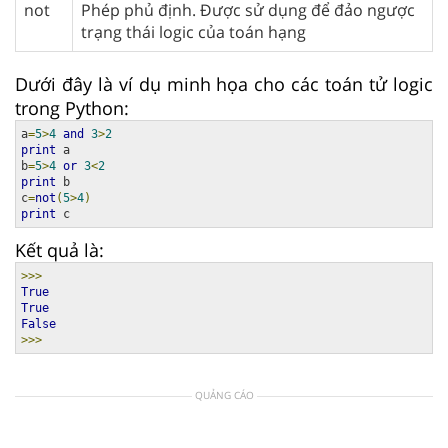
not
Phép phủ định. Được sử dụng để đảo ngược
trạng thái logic của toán hạng
Dưới đây là ví dụ minh họa cho các toán tử logic
trong Python:
a
=
5
>
4
and
3
>
2
print
 a

b
=
5
>
4
or
3
<
2
print
 b

c
=
not
(
5
>
4
)
print
 c
Kết quả là:
>>>
True
True
False
>>>
QUẢNG CÁO