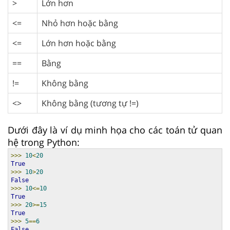
>
Lớn hơn
<=
Nhỏ hơn hoặc bằng
<=
Lớn hơn hoặc bằng
==
Bằng
!=
Không bằng
<>
Không bằng (tương tự !=)
Dưới đây là ví dụ minh họa cho các toán tử quan
hệ trong Python:
>>>
10
<
20
True
>>>
10
>
20
False
>>>
10
<=
10
True
>>>
20
>=
15
True
>>>
5
==
6
False