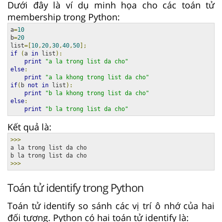
Dưới đây là ví dụ minh họa cho các toán tử
membership trong Python:
a
=
10
b
=
20
list
=[
10
,
20
,
30
,
40
,
50
];
if
(
a 
in
 list
):
print
"a la trong list da cho"
else
:
print
"a la khong trong list da cho"
if
(
b 
not
in
 list
):
print
"b la khong trong list da cho"
else
:
print
"b la trong list da cho"
Kết quả là:
>>>
a la trong list da cho

>>>
Toán tử identify trong Python
Toán tử identify so sánh các vị trí ô nhớ của hai
đối tượng. Python có hai toán tử identify là: