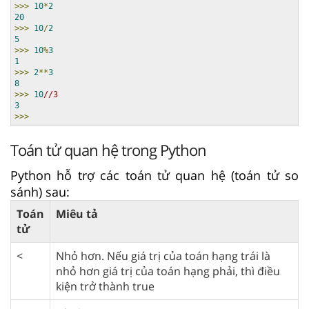
>>>
10
*
2
20
>>>
10
/
2
5
>>>
10
%
3
1
>>>
2
**
3
8
>>>
10
//3
3
>>>
Toán tử quan hệ trong Python
Python hỗ trợ các toán tử quan hệ (toán tử so
sánh) sau:
Toán
Miêu tả
tử
<
Nhỏ hơn. Nếu giá trị của toán hạng trái là
nhỏ hơn giá trị của toán hạng phải, thì điều
kiện trở thành true