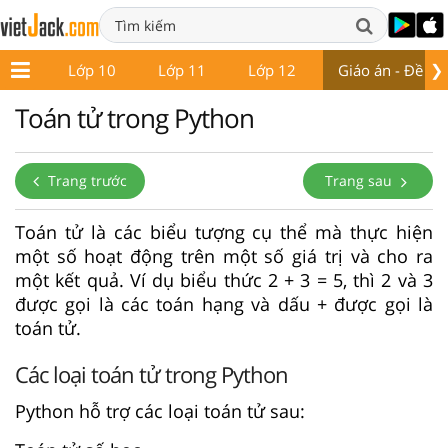
❯
ớp 9
Lớp 10
Lớp 11
Lớp 12
Giáo án - Đề thi
Toán tử trong Python
Trang trước
Trang sau
Toán tử là các biểu tượng cụ thể mà thực hiện
một số hoạt động trên một số giá trị và cho ra
một kết quả. Ví dụ biểu thức 2 + 3 = 5, thì 2 và 3
được gọi là các toán hạng và dấu + được gọi là
toán tử.
Các loại toán tử trong Python
Python hỗ trợ các loại toán tử sau: