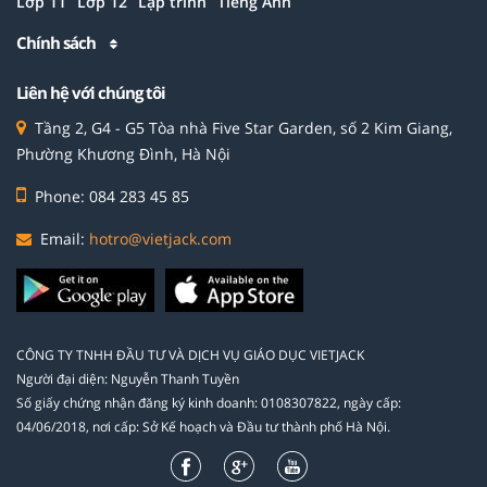
Lớp 11
Lớp 12
Lập trình
Tiếng Anh
Chính sách
Liên hệ với chúng tôi
Tầng 2, G4 - G5 Tòa nhà Five Star Garden, số 2 Kim Giang,
Phường Khương Đình, Hà Nội
Phone: 084 283 45 85
Email:
hotro@vietjack.com
CÔNG TY TNHH ĐẦU TƯ VÀ DỊCH VỤ GIÁO DỤC VIETJACK
Người đại diện: Nguyễn Thanh Tuyền
Số giấy chứng nhận đăng ký kinh doanh: 0108307822, ngày cấp:
04/06/2018, nơi cấp: Sở Kế hoạch và Đầu tư thành phố Hà Nội.