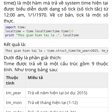
time() là một hàm mà trả về system time hiện tại
được biểu diễn dưới dạng số tick (số tích tắc) từ
12:00 am, 1/1/1970. Về cơ bản, tick là một số
thực.
import
 time
;
localtime 
=
 time
.
localtime
(
time
.
time
())
print
"Thoi gian hien tai la :"
,
 localtime
Kết quả là:
Dưới đây là phần giải thích:
Time được trả về là một cấu trúc gồm 9 thuộc
tính. Như trong bảng sau:
Thuộc
Miêu tả
tính
tm_year
Trả về năm hiện tại (ví dụ: 2015)
tm_mon
Trả về tháng hiện tại (1-12)