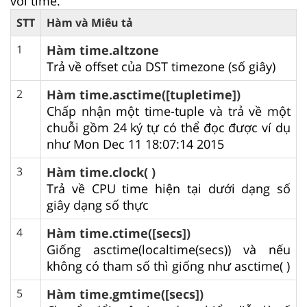
với time.
STT
Hàm và Miêu tả
1
Hàm time.altzone
Trả về offset của DST timezone (số giây)
2
Hàm time.asctime([tupletime])
Chấp nhận một time-tuple và trả về một
chuỗi gồm 24 ký tự có thể đọc được ví dụ
như Mon Dec 11 18:07:14 2015
3
Hàm time.clock( )
Trả về CPU time hiện tại dưới dạng số
giây dạng số thực
4
Hàm time.ctime([secs])
Giống asctime(localtime(secs)) và nếu
không có tham số thì giống như asctime( )
5
Hàm time.gmtime([secs])