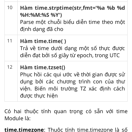
10
Hàm time.strptime(str,fmt='%a %b %d
%H:%M:%S %Y')
Parse một chuỗi biểu diễn time theo một
định dạng đã cho
11
Hàm time.time( )
Trả về time dưới dạng một số thực được
diễn đạt bởi số giây từ epoch, trong UTC
12
Hàm time.tzset()
Phục hồi các qui ước về thời gian được sử
dụng bởi các chương trình con của thư
viện. Biến môi trường TZ xác định cách
được thực hiện
Có hai thuộc tính quan trọng có sẵn với time
Module là:
time.timezone
: Thuộc tính time.timezone là số