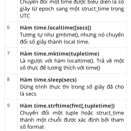
Chuyển đổi một time được biểu diễn là số
giây từ epoch sang một struct_time trong
UTC
6
Hàm time.localtime([secs])
Tương tự như gmtime(), nhưng nó chuyển
đổi số giây thành local time.
7
Hàm time.mktime(tupletime)
Là ngược với hàm localtime(). Trả về một
số thực để tương thích với time()
8
Hàm time.sleep(secs)
Dừng trình thực thi trong số giây đã cho
là secs
9
Hàm time.strftime(fmt[,tupletime])
Chuyển đổi một tuple hoặc struct_time
thành một chuỗi được xác định bởi tham
số format