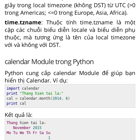
giây trong local timezone (không DST) từ UTC (>0
trong Americas; <=0 trong Europe, Asia, Africa).
time.tzname
: Thuộc tính time.tzname là một
cặp các chuỗi biểu diễn locale và biểu diễn phụ
thuộc, mà tương ứng là tên của local timezone
với và không với DST.
calendar Module trong Python
Python cung cấp calendar Module để giúp bạn
hiển thị Calendar. Ví dụ:
import
print
"Thang hien tai la:"
cal 
=
 calendar
.
month
(
2014
,
6
)
print
 cal
Kết quả là:
Thang
 hien tai la
:
November
2015
Mo
Tu
We
Th
Fr
Sa
Su
1