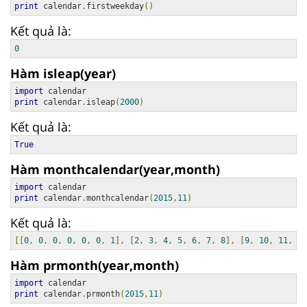
print
 calendar
.
firstweekday
()
Kết quả là:
0
Hàm isleap(year)
import
print
 calendar
.
isleap
(
2000
)
Kết quả là:
True
Hàm monthcalendar(year,month)
import
print
 calendar
.
monthcalendar
(
2015
,
11
)
Kết quả là:
[[
0
,
0
,
0
,
0
,
0
,
0
,
1
],
[
2
,
3
,
4
,
5
,
6
,
7
,
8
],
[
9
,
10
,
11
,
12
Hàm prmonth(year,month)
import
print
 calendar
.
prmonth
(
2015
,
11
)