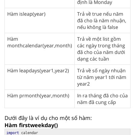
định là Monday
Hàm isleap(year)
Trả về true nếu năm
đã cho là năm nhuận,
nếu không là false
Hàm
Trả về một list gồm
monthcalendar(year,month)
các ngày trong tháng
đã cho của năm dưới
dạng các tuần
Hàm leapdays(year1,year2)
Trả về số ngày nhuận
từ năm year1 tới năm
year2
Hàm prmonth(year,month)
In ra tháng đã cho của
năm đã cung cấp
Dưới đây là ví dụ cho một số hàm:
Hàm firstweekday()
import