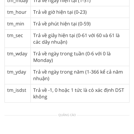
tm_mday
Trả về ngày hiện tại (1-31)
tm_hour
Trả về giờ hiện tại (0-23)
tm_min
Trả về phút hiện tại (0-59)
tm_sec
Trả về giây hiện tại (0-61 với 60 và 61 là
các dây nhuận)
tm_wday
Trả về ngày trong tuần (0-6 với 0 là
Monday)
tm_yday
Trả về ngày trong năm (1-366 kể cả năm
nhuận)
tm_isdst
Trả về -1, 0 hoặc 1 tức là có xác định DST
không
QUẢNG CÁO