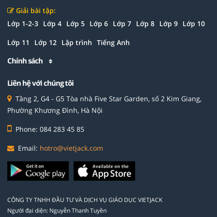
Giải bài tập:
Lớp 1-2-3
Lớp 4
Lớp 5
Lớp 6
Lớp 7
Lớp 8
Lớp 9
Lớp 10
Lớp 11
Lớp 12
Lập trình
Tiếng Anh
Chính sách
Liên hệ với chúng tôi
Tầng 2, G4 - G5 Tòa nhà Five Star Garden, số 2 Kim Giang,
Phường Khương Đình, Hà Nội
Phone: 084 283 45 85
Email:
hotro@vietjack.com
CÔNG TY TNHH ĐẦU TƯ VÀ DỊCH VỤ GIÁO DỤC VIETJACK
Người đại diện: Nguyễn Thanh Tuyền