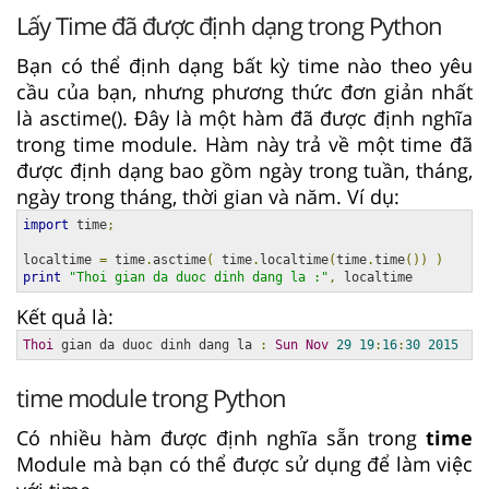
Lấy Time đã được định dạng trong Python
Bạn có thể định dạng bất kỳ time nào theo yêu
cầu của bạn, nhưng phương thức đơn giản nhất
là asctime(). Đây là một hàm đã được định nghĩa
trong time module. Hàm này trả về một time đã
được định dạng bao gồm ngày trong tuần, tháng,
ngày trong tháng, thời gian và năm. Ví dụ:
import
 time
;
localtime 
=
 time
.
asctime
(
 time
.
localtime
(
time
.
time
())
)
print
"Thoi gian da duoc dinh dang la :"
,
 localtime
Kết quả là:
Thoi
 gian da duoc dinh dang la 
:
Sun
Nov
29
19
:
16
:
30
2015
time module trong Python
Có nhiều hàm được định nghĩa sẵn trong
time
Module mà bạn có thể được sử dụng để làm việc