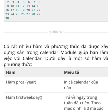
2
3
4
5
6
7
8
9
10
11
12
13
14
15
16
17
18
19
20
21
22
23
24
25
26
27
28
29
30
QUẢNG CÁO
Có rất nhiều hàm và phương thức đã được xây
dựng sẵn trong calendar Module giúp bạn làm
việc với Calendar. Dưới đây là một số hàm và
phương thức:
Hàm
Miêu tả
Hàm prcal(year)
In cả calendar của
năm
Hàm firstweekday()
Trả về ngày trong
tuần đầu tiên. Theo
mặc định là 0 mà xác