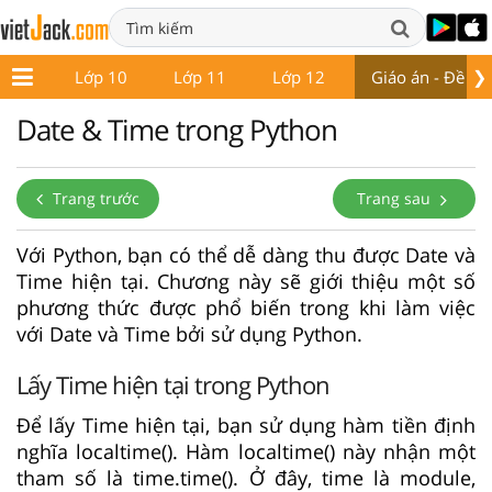
❯
ớp 9
Lớp 10
Lớp 11
Lớp 12
Giáo án - Đề thi
Date & Time trong Python
Trang trước
Trang sau
Với Python, bạn có thể dễ dàng thu được Date và
Time hiện tại. Chương này sẽ giới thiệu một số
phương thức được phổ biến trong khi làm việc
với Date và Time bởi sử dụng Python.
Lấy Time hiện tại trong Python
Để lấy Time hiện tại, bạn sử dụng hàm tiền định
nghĩa localtime(). Hàm localtime() này nhận một
tham số là time.time(). Ở đây, time là module,