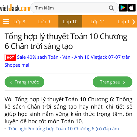
❯
7
Lớp 8
Lớp 9
Lớp 10
Lớp 11
Lớp 12
Tổng hợp lý thuyết Toán 10 Chương
6 Chân trời sáng tạo
Sale 40% sách Toán - Văn - Anh 10 Vietjack 07-07 trên
HOT
Shopee mall
Trang trước
Trang sau
Với Tổng hợp lý thuyết Toán 10 Chương 6: Thống
kê sách Chân trời sáng tạo hay nhất, chi tiết sẽ
giúp học sinh nắm vững kiến thức trọng tâm, ôn
luyện để học tốt môn Toán 10.
Trắc nghiệm tổng hợp Toán 10 Chương 6 (có đáp án)