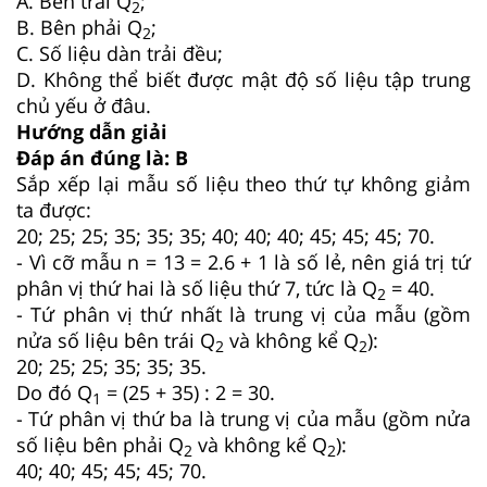
A. Bên trái Q
;
2
B. Bên phải Q
;
2
C. Số liệu dàn trải đều;
D. Không thể biết được mật độ số liệu tập trung
chủ yếu ở đâu.
Hướng dẫn giải
Đáp án đúng là: B
Sắp xếp lại mẫu số liệu theo thứ tự không giảm
ta được:
20; 25; 25; 35; 35; 35; 40; 40; 40; 45; 45; 45; 70.
- Vì cỡ mẫu n = 13 = 2.6 + 1 là số lẻ, nên giá trị tứ
phân vị thứ hai là số liệu thứ 7, tức là Q
= 40.
2
- Tứ phân vị thứ nhất là trung vị của mẫu (gồm
nửa số liệu bên trái Q
và không kể Q
):
2
2
20; 25; 25; 35; 35; 35.
Do đó Q
= (25 + 35) : 2 = 30.
1
- Tứ phân vị thứ ba là trung vị của mẫu (gồm nửa
số liệu bên phải Q
và không kể Q
):
2
2
40; 40; 45; 45; 45; 70.