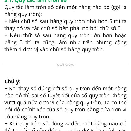
Quy tắc làm tròn số đến một hàng nào đó (gọi là
hàng quy tròn):
+ Nếu chữ số sau hàng quy tròn nhỏ hơn 5 thì ta
thay nó và các chữ số bên phải nó bởi chữ số 0.
+ Nếu chữ số sau hàng quy tròn lớn hơn hoặc
bằng 5 thì ta cũng làm như trên nhưng cộng
thêm 1 đơn vị vào chữ số hàng quy tròn.
QUẢNG CÁO
Chú ý:
+ Khi thay số đúng bởi số quy tròn đến một hàng
nào đó thì sai số tuyệt đối của số quy tròn không
vượt quá nửa đơn vị của hàng quy tròn. Ta có thể
nói độ chính xác của số quy tròn bằng nửa đơn vị
của hàng quy tròn.
a
¯
¯
+ Khi quy tròn số đúng
đến một hàng nào đó
a
thì ta nói số gần đúng a nhận được là chính xác