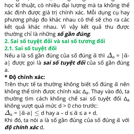
học kĩ thuật, có nhiều đại lượng mà ta không thể
xác định được giá trị chính xác. Mỗi dụng cụ hay
phương pháp đo khác nhau có thể sẽ cho ra các
kết quả khác nhau. Vì vậy kết quả thu được
thường chỉ là những
số gần đúng
.
2. Sai số tuyệt đối và sai số tương đối
2.1. Sai số tuyệt đối
Δ
a
a
¯
a
¯
¯
¯
Nếu a là số gần đúng của số đúng
thì
= |
-
a
Δ
a
a
a| được gọi là
sai số tuyệt đối
của số gần đúng
a.
* Độ chính xác:
a
¯
¯
Trên thực tế ta thường không biết số đúng
nên
a
không thể tính được chính xác ∆
. Thay vào đó, ta
a
thường tìm cách khống chế sai số tuyệt đối ∆
a
không vượt quá mức d > 0 cho trước:
Δ
a
≤
a
¯
a
¯
≤
¯
¯
=
|
-a|
d hay a – d ≤
≤ a + d.
Δ
a
a
a
a
¯
¯
Khi đó, ta nói a là số gần đúng của số đúng
với
a
độ chính xác
d.