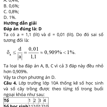
B. 0,6%;
C. 0,8%;
D. 1%.
Hướng dẫn giải
Đáp án đúng là: D
Ta có a = 1,1 (lít) và d = 0,01 (lít). Do đó sai số
tương đối là:
Ta loại ba đáp án A, B, C vì cả 3 đáp này đều nhỏ
hơn 0,909%.
Vậy ta chọn phương án D.
Câu 4.
Lớp trưởng lớp 10A thống kê số học sinh
và số cây trồng được theo từng tổ trong buổi
ngoại khóa như sau:
Tổ
1
2
3
4
Số học sinh
11
10
12
10