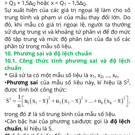
> Q
+ 1,5∆
hoặc x < Q
– 1,5∆
.
3
Q
1
Q
Sự xuất hiện của các giá trị ngoại lệ làm cho số
trung bình và phạm vi của mẫu thay đổi lớn. Do
đó, khi mẫu có giá trị ngoại lệ, người ta thường
sử dụng trung vị và khoảng tứ phân vị để đo mức
độ tập trung và mức độ phân tán của đa số các
phần tử trong mẫu số liệu.
10. Phương sai và độ lệch chuẩn
10.1. Công thức tính phương sai và độ lệch
chuẩn
* Giả sử ta có một mẫu số liệu là x
, x
, …, x
.
1
2
n
2
•
Phương sai
của mẫu số liệu này, kí hiệu là S
,
được tính bởi công thức:
x
¯
¯
trong đó
là số trung bình của mẫu số liệu.
x
•Căn bậc hai của phương saiđược gọi là
độ lệch
chuẩn
, kí hiệu là S.