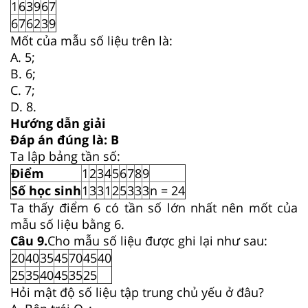
1
6
3
9
6
7
6
7
6
2
3
9
Mốt của mẫu số liệu trên là:
A. 5;
B. 6;
C. 7;
D. 8.
Hướng dẫn giải
Đáp án đúng là: B
Ta lập bảng tần số:
Điểm
1
2
3
4
5
6
7
8
9
Số học sinh
1
3
3
1
2
5
3
3
3
n = 24
Ta thấy điểm 6 có tần số lớn nhất nên mốt của
mẫu số liệu bằng 6.
Câu
9
.
Cho mẫu số liệu được ghi lại như sau:
20
40
35
45
70
45
40
25
35
40
45
35
25
Hỏi mật độ số liệu tập trung chủ yếu ở đâu?