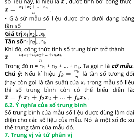
¯
số liệu này, kí hiệu là
, được tính bởi công thức
x
x
¯
=
x
1
+
x
2
+
...
+
x
n
n
+
+
...
+
x
x
x
=
¯
1
2
.
n
x
n
• Giả sử mẫu số liệu được cho dưới dạng bảng
tần số
Giá trị
x
x
…
x
1
2
k
Tần số
n
n
…
n
1
2
k
Khi đó, công thức tính số trung bình trở thành
x
¯
=
n
1
x
1
+
n
2
x
2
+
...
+
n
k
x
k
n
+
+
...
+
n
x
n
x
n
x
=
¯
1
1
2
2
.
k
k
x
n
Trong đó n = n
+ n
+ … + n
. Ta gọi n là
cỡ mẫu
.
1
2
k
f
k
=
n
k
n
n
=
Chú ý:
Nếu kí hiệu
là tần số tương đối
k
f
k
n
(hay còn gọi là tần suất) của x
trong mẫu số liệu
k­
thì số trung bình còn có thể biểu diễn là:
x
¯
=
f
1
x
1
+
f
2
x
2
+
...
+
f
k
x
k
=
+
+
...
+
¯
.
x
f
x
f
x
f
x
1
1
2
2
k
k
6.2. Ý nghĩa của số trung bình
Số trung bình của mẫu số liệu được dùng làm đại
diện cho các số liệu của mẫu. Nó là một số đo xu
thế trung tâm của mẫu đó.
7. Trung vị và tứ phân vị