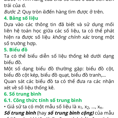
trái của d.
a
¯
¯
Bước 2
: Quy tròn
đến hàng tìm được ở trên.
a
4. Bảng số liệu
Dựa vào các thông tin đã biết và sử dụng mối
liên hệ toán học giữa các số liệu, ta có thể phát
hiện ra được số liệu
không chính xác
trong một
số trường hợp.
5. Biểu đồ
Ta có thể biểu diễn số liệu thống kê dưới dạng
biểu đồ.
Một số dạng biểu đồ thường gặp: biểu đồ cột,
biểu đồ cột kép, biểu đồ quạt, biểu đồ tranh,…
Quan sát các biểu đồ ta có thể đưa ra các nhận
xét về số liệu thống kê.
6. Số trung bình
6.1. Công thức tính số trung bình
• Giả sử ta có một mẫu số liệu là x
, x­
, …, x
.
1
2
n
Số trung bình
(hay
số trung bình cộng)
của mẫu
x
¯