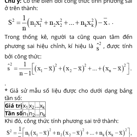
Chú ý:
Có thể biến đổi công thức tính phương sai
ở trên thành:
.
Trong thống kê, người ta cũng quan tâm đến
phương sai hiệu chỉnh, kí hiệu là
, được tính
bởi công thức:
.
* Giả sử mẫu số liệu được cho dưới dạng bảng
tần số:
Giá trị
x
x
…
x
1
2
k
Tần số
n
n
…
n
1
2
k
Khi đó, công thức tính phương sai trở thành: