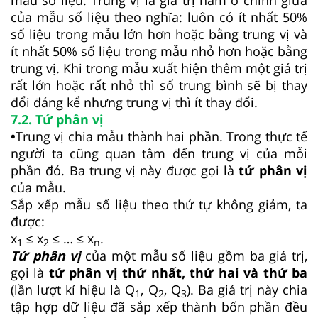
mẫu số liệu. Trung vị là giá trị nằm ở chính giữa
của mẫu số liệu theo nghĩa: luôn có ít nhất 50%
số liệu trong mẫu lớn hơn hoặc bằng trung vị và
ít nhất 50% số liệu trong mẫu nhỏ hơn hoặc bằng
trung vị. Khi trong mẫu xuất hiện thêm một giá trị
rất lớn hoặc rất nhỏ thì số trung bình sẽ bị thay
đổi đáng kể nhưng trung vị thì ít thay đổi.
7.2. Tứ phân vị
•
Trung vị chia mẫu thành hai phần. Trong thực tế
người ta cũng quan tâm đến trung vị của mỗi
phần đó. Ba trung vị này được gọi là
tứ phân vị
của mẫu.
Sắp xếp mẫu số liệu theo thứ tự không giảm, ta
được:
x
≤ x
≤ … ≤ x
.
1
2
n
Tứ phân vị
của một mẫu số liệu gồm ba giá trị,
gọi là
tứ phân vị thứ nhất, thứ hai và thứ ba
(lần lượt kí hiệu là Q
, Q
, Q­
). Ba giá trị này chia
1
2
3
tập hợp dữ liệu đã sắp xếp thành bốn phần đều