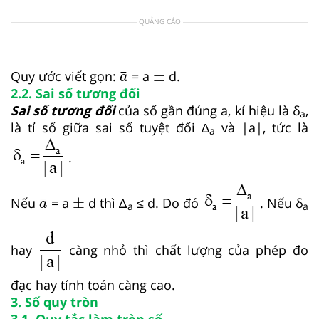
QUẢNG CÁO
±
a
¯
±
¯
Quy ước viết gọn:
= a
d
.
a
2.2. Sai số tương đối
Sai số tương đối
của số gần đúng a, kí hiệu là δ
,
a
là tỉ số giữa sai số tuyệt đối ∆
và |a|, tức là
a
.
±
a
¯
±
¯
Nếu
= a
d
thì ∆
≤ d. Do đó
. Nếu δ
a
a
a
hay
càng nhỏ thì chất lượng của phép đo
đạc hay tính toán càng cao.
3. Số quy tròn
3.1. Quy tắc làm tròn số