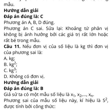
mẫu.
Hướng dẫn giải
Đáp án đúng là: C
Phương án A, B, D đúng.
Phương án C sai. Sửa lại: Khoảng tứ phân vị
không bị ảnh hưởng bởi các giá trị rất lớn hoặc
rất bé trong mẫu.
Câu
11
.
Nếu đơn vị của số liệu là kg thì đơn vị
của phương sai là:
A. kg;
2
B. kg
;
3
C. kg
;
D. Không có đơn vị.
Hướng dẫn giải
Đáp án đúng là: B
Giả sử ta có một mẫu số liệu là x
, x
,..., x
.
1
2
n
2
Phương sai của mẫu số liệu này, kí hiệu là S
,
được tính bởi công thức: