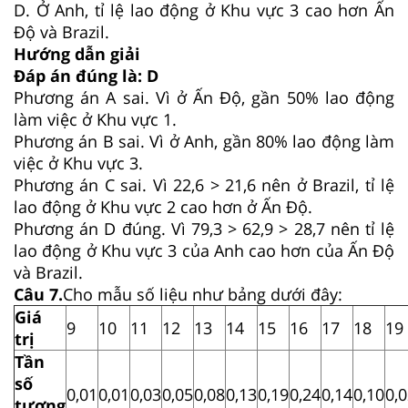
D. Ở Anh, tỉ lệ lao động ở Khu vực 3 cao hơn Ấn
Độ và Brazil.
Hướng dẫn giải
Đáp án đúng là: D
Phương án A sai. Vì ở Ấn Độ, gần 50% lao động
làm việc ở Khu vực 1.
Phương án B sai. Vì ở Anh, gần 80% lao động làm
việc ở Khu vực 3.
Phương án C sai. Vì 22,6 > 21,6 nên ở Brazil, tỉ lệ
lao động ở Khu vực 2 cao hơn ở Ấn Độ.
Phương án D đúng. Vì 79,3 > 62,9 > 28,7 nên tỉ lệ
lao động ở Khu vực 3 của Anh cao hơn của Ấn Độ
và Brazil.
Câu
7
.
Cho mẫu số liệu như bảng dưới đây:
Giá
9
10
11
12
13
14
15
16
17
18
19
trị
Tần
số
0,01
0,01
0,03
0,05
0,08
0,13
0,19
0,24
0,14
0,10
0,
tương