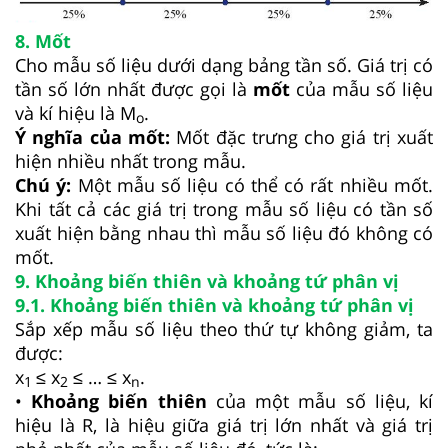
8. Mốt
Cho mẫu số liệu dưới dạng bảng tần số. Giá trị có
tần số lớn nhất được gọi là
mốt
của mẫu số liệu
và kí hiệu là M
.
o
Ý nghĩa của mốt:
Mốt đặc trưng cho giá trị xuất
hiện nhiều nhất trong mẫu.
Chú ý:
Một mẫu số liệu có thể có rất nhiều mốt.
Khi tất cả các giá trị trong mẫu số liệu có tần số
xuất hiện bằng nhau thì mẫu số liệu đó không có
mốt.
9. Khoảng biến thiên và khoảng tứ phân vị
9.1. Khoảng biến thiên và khoảng tứ phân vị
Sắp xếp mẫu số liệu theo thứ tự không giảm, ta
được:
x
≤ x
≤ … ≤ x
.
1
2
n
•
Khoảng biến thiên
của một mẫu số liệu, kí
hiệu là R, là hiệu giữa giá trị lớn nhất và giá trị