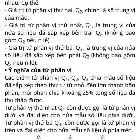
nhau. Cụ thể:
- Giá trị tứ phân vị thứ hai, Q
, chính là số trung vị
2
của mẫu.
- Giá trị tứ phân vị thứ nhất, Q
, là trung vị của
1
nửa số liệu đã sắp xếp bên trái Q
(không bao
2
gồm Q
nếu n lẻ).
2
- Giá trị tứ phân vị thứ ba, Q
, là trung vị của nửa
3
số liệu đã sắp xếp bên phải Q
(không bao gồm
2
Q
nếu n lẻ).
2
• Ý nghĩa của tứ phân vị
Các điểm tứ phân vị Q
, Q
, Q
chia mẫu số liệu
1
2
3
đã sắp xếp theo thứ tự từ nhỏ đến lớn thành bốn
phần, mỗi phần chia khoảng 25% tổng số liệu đã
thu thập được.
Tứ phân vị thứ nhất Q
còn được gọi là tứ phân vị
1
dưới và đại diện cho nửa mẫu số liệu phía dưới.
Tứ phân vị thứ ba Q
, còn được gọi là tứ phân vị
3
trên và đại diện cho nửa mẫu số liệu ở phía trên.