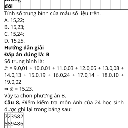
đối
Tính số trung bình của mẫu số liệu trên.
A. 15,22;
B. 15,23;
C. 15,24;
D. 15,25.
Hướng dẫn giải
Đáp án đúng là: B
Số trung bình là:
x
¯
¯
= 9.0,01 + 10.0,01 + 11.0,03 + 12.0,05 + 13.0,08 +
x
14.0,13 + 15.0,19 + 16.0,24 + 17.0,14 + 18.0,10 +
19.0,02
x
¯
¯
⇒
= 15,23.
x
Vậy ta chọn phương án B.
Câu
8
.
Điểm kiểm tra môn Anh của 24 học sinh
được ghi lại trong bảng sau:
7
2
3
5
8
2
5
8
9
4
8
6