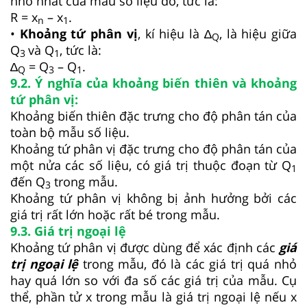
nhỏ nhất của mẫu số liệu đó, tức là:
R = x
– x
.
n
1
•
Khoảng tứ phân vị
, kí hiệu là ∆
, là hiệu giữa
Q
Q
và Q
, tức là:
3­
1
∆
= Q
– Q
.
Q
3
1
9.2. Ý nghĩa của khoảng biến thiên và khoảng
tứ phân vị:
Khoảng biến thiên đặc trưng cho độ phân tán của
toàn bộ mẫu số liệu.
Khoảng tứ phân vị đặc trưng cho độ phân tán của
một nửa các số liệu, có giá trị thuộc đoạn từ Q
1
đến Q
trong mẫu.
3
Khoảng tứ phân vị không bị ảnh hưởng bởi các
giá trị rất lớn hoặc rất bé trong mẫu.
9.3. Giá trị ngoại lệ
Khoảng tứ phân vị được dùng để xác định các
giá
trị ngoại lệ
trong mẫu, đó là các giá trị quá nhỏ
hay quá lớn so với đa số các giá trị của mẫu. Cụ
thể, phần tử x trong mẫu là giá trị ngoại lệ nếu x