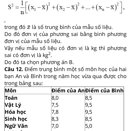
,
x
¯
¯
trong đó
là số trung bình của mẫu số liệu.
x
Do đó đơn vị của phương sai bằng bình phương
đơn vị của mẫu số liệu.
Vậy nếu mẫu số liệu có đơn vị là kg thì phương
2
sai có đơn vị là kg
.
Do đó ta chọn phương án B.
Câu
12
.
Điểm trung bình một số môn học của hai
bạn An và Bình trong năm học vừa qua được cho
trong bảng sau:
Môn
Điểm của An
Điểm của Bình
Toán
8,0
8,5
Vật Lý
7,5
9,5
Hóa học
7,8
9,5
Sinh học
8,3
8,5
Ngữ Văn
7,0
5,0