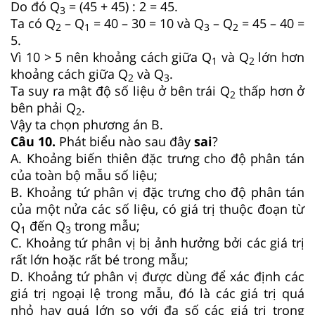
Do đó Q
= (45 + 45) : 2 = 45.
3
Ta có Q
– Q
= 40 – 30 = 10 và Q
– Q
= 45 – 40 =
2
1
3
2
5.
Vì 10 > 5 nên khoảng cách giữa Q
và Q
lớn hơn
1
2
khoảng cách giữa Q
và Q
.
2
3
Ta suy ra mật độ số liệu ở bên trái Q
thấp hơn ở
2
bên phải Q
.
2
Vậy ta chọn phương án B.
Câu
10
.
Phát biểu nào sau đây
sai
?
A. Khoảng biến thiên đặc trưng cho độ phân tán
của toàn bộ mẫu số liệu;
B. Khoảng tứ phân vị đặc trưng cho độ phân tán
của một nửa các số liệu, có giá trị thuộc đoạn từ
Q
đến Q
trong mẫu;
1
3
C. Khoảng tứ phân vị bị ảnh hưởng bởi các giá trị
rất lớn hoặc rất bé trong mẫu;
D. Khoảng tứ phân vị được dùng để xác định các
giá trị ngoại lệ trong mẫu, đó là các giá trị quá
nhỏ hay quá lớn so với đa số các giá trị trong