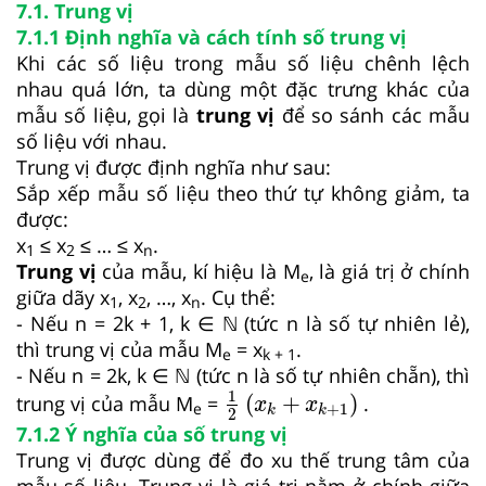
7.1. Trung vị
7.1.1 Định nghĩa và cách tính số trung vị
Khi các số liệu trong mẫu số liệu chênh lệch
nhau quá lớn, ta dùng một đặc trưng khác của
mẫu số liệu, gọi là
trung vị
để so sánh các mẫu
số liệu với nhau.
Trung vị được định nghĩa như sau:
Sắp xếp mẫu số liệu theo thứ tự không giảm, ta
được:
x
≤ x
≤ … ≤ x
.
1
2
n
Trung vị
của mẫu, kí hiệu là M
, là giá trị ở chính
e
giữa dãy x
, x­­
, …, x
. Cụ thể:
1
2
n
- Nếu n = 2k + 1, k ∈ ℕ (tức n là số tự nhiên lẻ),
thì trung vị của mẫu M
= x
.
e
k + 1
- Nếu n = 2k, k ∈ ℕ (tức n là số tự nhiên chẵn), thì
1
2
x
k
+
x
k
+
1
1
(
+
)
trung vị của mẫu M
=
.
x
x
+
1
e
k
k
2
7.1.2 Ý nghĩa của số trung vị
Trung vị được dùng để đo xu thế trung tâm của