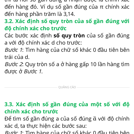
đến hàng đó. Ví dụ số gần đúng của π chính xác
đến hàng phần trăm là 3,14.
3.2. Xác định số quy tròn của số gần đúng với
độ chính xác cho trước
Các bước xác định
số quy tròn
của số gần đúng
a với độ chính xác d cho trước:
Bước 1
: Tìm hàng của chữ số khác 0 đầu tiên bên
trái của d.
Bước 2
: Quy tròn số a ở hàng gấp 10 lần hàng tìm
được ở
Bước 1
.
QUẢNG CÁO
3.3. Xác định số gần đúng của một số với độ
chính xác cho trước
a
¯
¯
Để tìm số gần đúng a của số đúng
với độ chính
a
xác d, ta thực hiện các bước sau:
Bước 1
: Tìm hàng của chữ số khác 0 đầu tiên bên