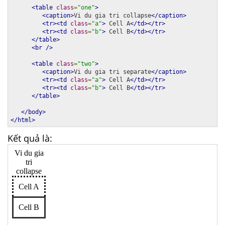
<table
class
=
"one"
>
<caption>
Vi du gia tri collapse
</caption>
<tr><td
class
=
"a"
>
 Cell A
</td></tr>
<tr><td
class
=
"b"
>
 Cell B
</td></tr>
</table>
<br
/>
<table
class
=
"two"
>
<caption>
Vi du gia tri separate
</caption>
<tr><td
class
=
"a"
>
 Cell A
</td></tr>
<tr><td
class
=
"b"
>
 Cell B
</td></tr>
</table>
</body>
</html>
Kết quả là: