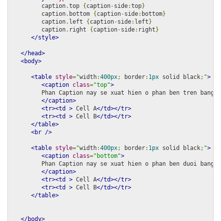
         caption
.
top 
{
caption
-
side
:
top
}
         caption
.
bottom 
{
caption
-
side
:
bottom
}
         caption
.
left 
{
caption
-
side
:
left
}
         caption
.
right 
{
caption
-
side
:
right
}
</style>
</head>
<body>
<table
style
=
"
width
:
400px
;
 border
:
1px
 solid black
;
"
>
<caption
class
=
"top"
>
         Phan Caption nay se xuat hien o phan ben tren bang

</caption>
<tr><td
>
 Cell A
</td></tr>
<tr><td
>
 Cell B
</td></tr>
</table>
<br
/>
<table
style
=
"
width
:
400px
;
 border
:
1px
 solid black
;
"
>
<caption
class
=
"bottom"
>
         Phan Caption nay se xuat hien o phan ben duoi bang

</caption>
<tr><td
>
 Cell A
</td></tr>
<tr><td
>
 Cell B
</td></tr>
</table>
</body>