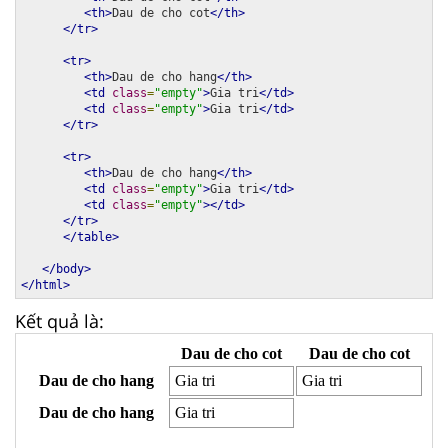
<th>
Dau de cho cot
</th>
</tr>
<tr>
<th>
Dau de cho hang
</th>
<td
class
=
"empty"
>
Gia tri
</td>
<td
class
=
"empty"
>
Gia tri
</td>
</tr>
<tr>
<th>
Dau de cho hang
</th>
<td
class
=
"empty"
>
Gia tri
</td>
<td
class
=
"empty"
></td>
</tr>
</table>
</body>
</html>
Kết quả là: