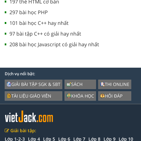
197 thẻ HTML cơ bản
297 bài học PHP
101 bài học C++ hay nhất
97 bài tập C++ có giải hay nhất
208 bài học Javascript có giải hay nhất
Dịch vụ nổi bật:
GIẢI BÀI TẬP SGK & SBT
SÁCH
THI ONLINE
TÀI LIỆU GIÁO VIÊN
KHÓA HỌC
HỎI ĐÁP
Giải bài tập:
Lớp 1-2-3
Lớp 4
Lớp 5
Lớp 6
Lớp 7
Lớp 8
Lớp 9
Lớp 10