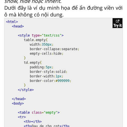
show, hide hoặc inherit.
Dưới đây là ví dụ minh họa để ẩn đường viền với
ô mà không có nội dung.
<html>
<head>
<style
type
=
"text/css"
>
         table
.
empty
{
            width
:
350px
;
            border
-
collapse
:
separate
;
            empty
-
cells
:
hide
;
}
         td
.
empty
{
            padding
:
5px
;
            border
-
style
:
solid
;
            border
-
width
:
1px
;
            border
-
color
:#
999999
;
}
</style>
</head>
<body>
<table
class
=
"empty"
>
<tr>
<th></th>
<th>
Dau de cho cot
</th>