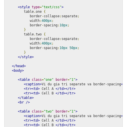
<style
type
=
"text/css"
>
         table
.
one 
{
            border
-
collapse
:
separate
;
            width
:
400px
;
            border
-
spacing
:
10px
;
}
         table
.
two 
{
            border
-
collapse
:
separate
;
            width
:
400px
;
            border
-
spacing
:
10px
50px
;
}
</style>
</head>
<body>
<table
class
=
"one"
border
=
"1"
>
<caption>
Vi du gia tri separate va border-spacing
</c
<tr><td>
 Cell A 
</td></tr>
<tr><td>
 Cell B 
</td></tr>
</table>
<br
/>
<table
class
=
"two"
border
=
"1"
>
<caption>
Vi du gia tri separate va border-spacing
</c
<tr><td>
 Cell A 
</td></tr>
<tr><td>
 Cell B 
</td></tr>