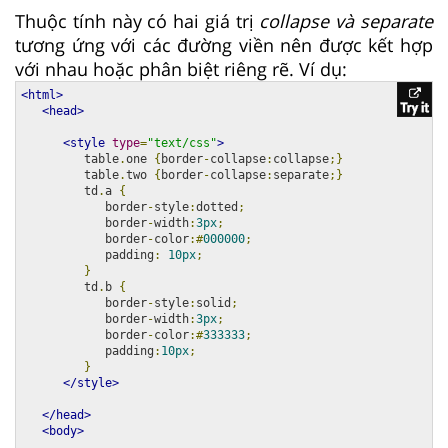
Thuộc tính này có hai giá trị
collapse và separate
tương ứng với các đường viền nên được kết hợp
với nhau hoặc phân biệt riêng rẽ. Ví dụ:
<html>
<head>
<style
type
=
"text/css"
>
         table
.
one 
{
border
-
collapse
:
collapse
;}
         table
.
two 
{
border
-
collapse
:
separate
;}
         td
.
a 
{
            border
-
style
:
dotted
;
            border
-
width
:
3px
;
            border
-
color
:#
000000
;
            padding
:
10px
;
}
         td
.
b 
{
            border
-
style
:
solid
;
            border
-
width
:
3px
;
            border
-
color
:#
333333
;
            padding
:
10px
;
}
</style>
</head>
<body>