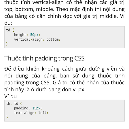
thuộc tính vertical-align có thể nhận các giá trị
top, bottom, middle. Theo mặc định thì nội dung
của bảng có căn chỉnh dọc với giá trị middle. Ví
dụ:
td 
{
    height
:
50px
;
    vertical
-
align
:
 bottom
;
}
Thuộc tính padding trong CSS
Để điều khiển khoảng cách giữa đường viền và
nội dung của bảng, bạn sử dụng thuộc tính
padding trong CSS. Giá trị có thể nhận của thuộc
tính này là ở dưới dạng đơn vị px.
Ví dụ
th
,
 td 
{
    padding
:
15px
;
    text
-
align
:
 left
;
}