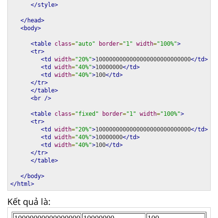
</style>
</head>
<body>
<table
class
=
"auto"
border
=
"1"
width
=
"100%"
>
<tr>
<td
width
=
"20%"
>
1000000000000000000000000000
</td>
<td
width
=
"40%"
>
10000000
</td>
<td
width
=
"40%"
>
100
</td>
</tr>
</table>
<br
/>
<table
class
=
"fixed"
border
=
"1"
width
=
"100%"
>
<tr>
<td
width
=
"20%"
>
1000000000000000000000000000
</td>
<td
width
=
"40%"
>
10000000
</td>
<td
width
=
"40%"
>
100
</td>
</tr>
</table>
</body>
</html>
Kết quả là: