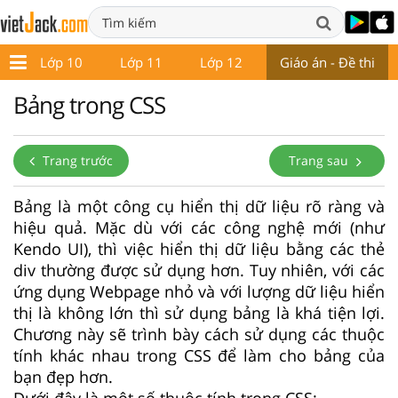
9
Lớp 10
Lớp 11
Lớp 12
Giáo án - Đề thi
Bảng trong CSS
Trang trước
Trang sau
Bảng là một công cụ hiển thị dữ liệu rõ ràng và
hiệu quả. Mặc dù với các công nghệ mới (như
Kendo UI), thì việc hiển thị dữ liệu bằng các thẻ
div thường được sử dụng hơn. Tuy nhiên, với các
ứng dụng Webpage nhỏ và với lượng dữ liệu hiển
thị là không lớn thì sử dụng bảng là khá tiện lợi.
Chương này sẽ trình bày cách sử dụng các thuộc
tính khác nhau trong CSS để làm cho bảng của
bạn đẹp hơn.
Dưới đây là một số thuộc tính trong CSS: