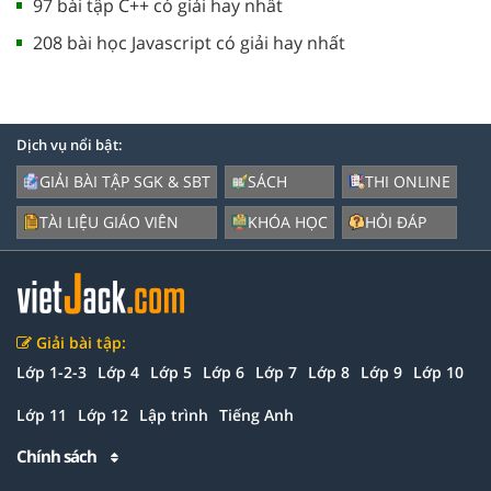
97 bài tập C++ có giải hay nhất
208 bài học Javascript có giải hay nhất
Dịch vụ nổi bật:
GIẢI BÀI TẬP SGK & SBT
SÁCH
THI ONLINE
TÀI LIỆU GIÁO VIÊN
KHÓA HỌC
HỎI ĐÁP
Giải bài tập:
Lớp 1-2-3
Lớp 4
Lớp 5
Lớp 6
Lớp 7
Lớp 8
Lớp 9
Lớp 10
Lớp 11
Lớp 12
Lập trình
Tiếng Anh
Chính sách