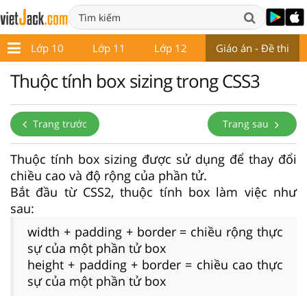
9
Lớp 10
Lớp 11
Lớp 12
Giáo án - Đề thi
Thuộc tính box sizing trong CSS3
Trang trước
Trang sau
Thuộc tính box sizing được sử dụng để thay đổi
chiều cao và độ rộng của phần tử.
Bắt đầu từ CSS2, thuộc tính box làm việc như
sau:
width + padding + border = chiều rộng thực
sự của một phần tử box
height + padding + border = chiều cao thực
sự của một phần tử box