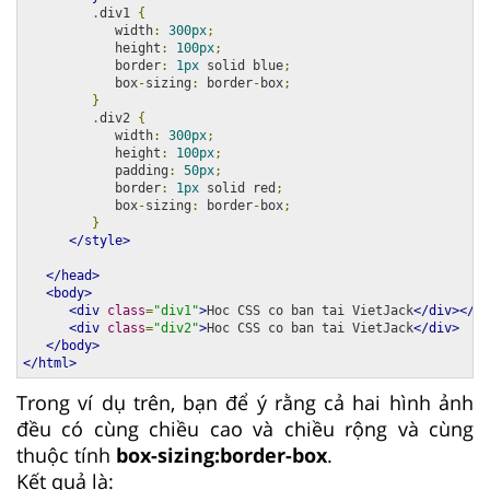
.
div1 
{
            width
:
300px
;
            height
:
100px
;
            border
:
1px
 solid blue
;
            box
-
sizing
:
 border
-
box
;
}
.
div2 
{
            width
:
300px
;
            height
:
100px
;
            padding
:
50px
;
            border
:
1px
 solid red
;
            box
-
sizing
:
 border
-
box
;
}
</style>
</head>
<body>
<div
class
=
"div1"
>
Hoc CSS co ban tai VietJack
</div></br
<div
class
=
"div2"
>
Hoc CSS co ban tai VietJack
</div>
</body>
</html>
Trong ví dụ trên, bạn để ý rằng cả hai hình ảnh
đều có cùng chiều cao và chiều rộng và cùng
thuộc tính
box-sizing:border-box
.
Kết quả là: