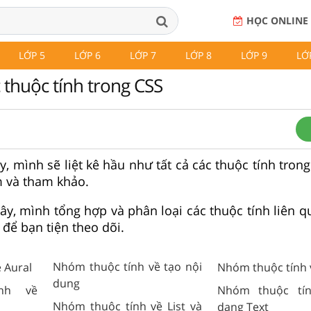
HỌC ONLINE
LỚP 5
LỚP 6
LỚP 7
LỚP 8
LỚP 9
LỚ
 thuộc tính trong CSS
, mình sẽ liệt kê hầu như tất cả các thuộc tính tron
m và tham khảo.
đây, mình tổng hợp và phân loại các thuộc tính liên 
ể bạn tiện theo dõi.
Nhóm thuộc tính về tạo nội
 Aural
Nhóm thuộc tính 
dung
nh về
Nhóm thuộc tín
Nhóm thuộc tính về List và
dạng Text