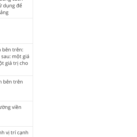
ử dụng để
bảng
n bên trên:
ị sau: một giá
t giá trị cho
n bên trên
đường viền
h vị trí cạnh