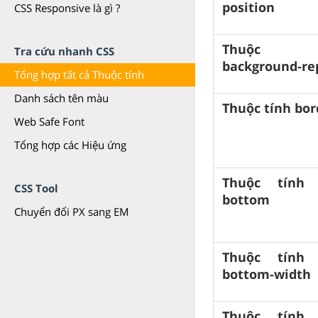
position
CSS Responsive là gì ?
Thuộc 
Tra cứu nhanh CSS
background-re
Tổng hợp tất cả Thuộc tính
Danh sách tên màu
Thuộc tính bor
Web Safe Font
Tổng hợp các Hiệu ứng
Thuộc tính 
CSS Tool
bottom
Chuyển đổi PX sang EM
Thuộc tính 
bottom-width
Thuộc tính 