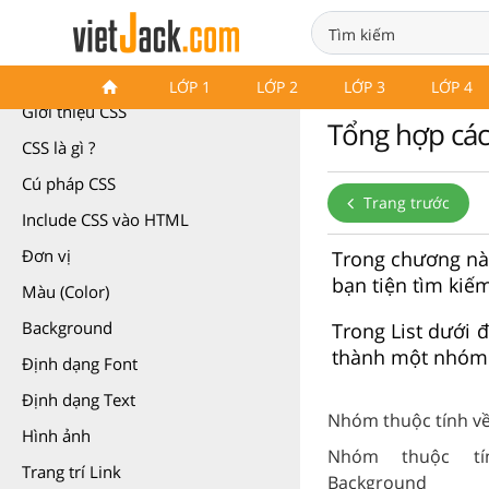
CSS cơ bản
LỚP 1
LỚP 2
LỚP 3
LỚP 4
Giới thiệu CSS
Tổng hợp các
CSS là gì ?
Cú pháp CSS
Trang trước
Include CSS vào HTML
Đơn vị
Trong chương này
bạn tiện tìm kiế
Màu (Color)
Background
Trong List dưới 
thành một nhóm đ
Định dạng Font
Định dạng Text
Nhóm thuộc tính về
Hình ảnh
Nhóm thuộc tí
Trang trí Link
Background