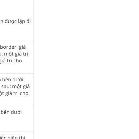
n được lặp đi
 border: giá
: một giá trị
iá trị cho
n bên dưới:
ị sau: một giá
t giá trị cho
n bên dưới
ệc hiển thị