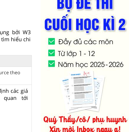
dụng bởi W3
 tìm hiểu chi
urce theo
ịnh các giá
n quan tới