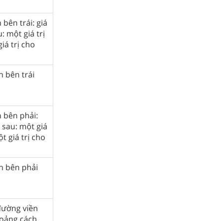
 bên trái: giá
: một giá trị
iá trị cho
n bên trái
n bên phải:
ị sau: một giá
t giá trị cho
n bên phải
đường viền
hoảng cách