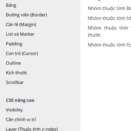
Bảng
Nhóm thuộc tính B
Đường viền (Border)
Nhóm thuộc tính h
Căn lề (Margin)
Nhóm thuộc tính 
List và Marker
thước
Padding
Nhóm thuộc tính F
Con trỏ (Cursor)
Outline
Kích thước
Scrollbar
CSS nâng cao
Visibility
Căn chỉnh vị trí
Layer (Thuộc tính z-index)