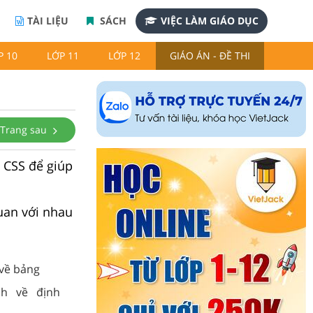
TÀI LIỆU
SÁCH
VIỆC LÀM GIÁO DỤC
P 10
LỚP 11
LỚP 12
GIÁO ÁN - ĐỀ THI
Trang sau
g CSS để giúp
quan với nhau
về bảng
h về định