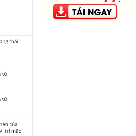
rạng thái
n tử
n tử
 nền của
Vị trí mặc