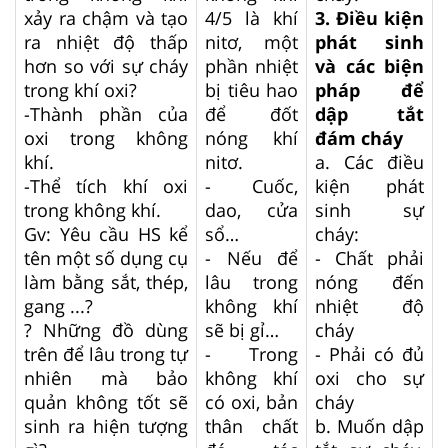
xảy ra chậm và tạo
4/5 là khí
3. Điều kiện
ra nhiệt độ thấp
nitơ, một
phát sinh
hơn so với sự cháy
phần nhiệt
và các biện
trong khí oxi?
bị tiêu hao
pháp để
-Thành phần của
để đốt
dập tắt
oxi trong không
nóng khí
đám cháy
khí.
nitơ.
a. Các điều
-Thể tích khí oxi
- Cuốc,
kiện phát
trong không khí.
dao, cửa
sinh sự
Gv: Yêu cầu HS kể
sổ…
cháy:
tên một số dụng cụ
- Nếu để
- Chất phải
làm bằng sắt, thép,
lâu trong
nóng đến
gang ...?
không khí
nhiệt độ
? Những đồ dùng
sẽ bị gỉ…
cháy
trên để lâu trong tự
- Trong
- Phải có đủ
nhiên mà bảo
không khí
oxi cho sự
quản không tốt sẽ
có oxi, bản
cháy
sinh ra hiện tượng
thân chất
b. Muốn dập