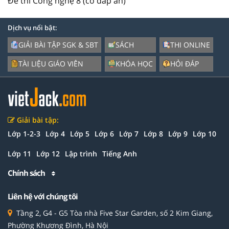
Đề thi Công nghệ 8 (có đáp án)
Dịch vụ nổi bật:
GIẢI BÀI TẬP SGK & SBT
SÁCH
THI ONLINE
TÀI LIỆU GIÁO VIÊN
KHÓA HỌC
HỎI ĐÁP
Giải bài tập:
Lớp 1-2-3
Lớp 4
Lớp 5
Lớp 6
Lớp 7
Lớp 8
Lớp 9
Lớp 10
Lớp 11
Lớp 12
Lập trình
Tiếng Anh
Chính sách
Liên hệ với chúng tôi
Tầng 2, G4 - G5 Tòa nhà Five Star Garden, số 2 Kim Giang,
Phường Khương Đình, Hà Nội