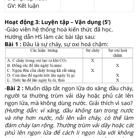
GV: Kết luận
Hoạt động 3: Luyện tập – Vận dụng (5’)
-Giáo viên hệ thống hoá kiến thức đã học.
Hướng dẫn HS làm các bài tập sau:
Bài 1 :
Đâu là sự cháy, sự oxi hoá chậm:
-
Bài 2 :
Muốn dập tắt ngọn lửa do xăng dầu cháy,
người ta thường trùm vải dày hoặc phủ cát lên
ngọn lửa, mà không dùng nước. Giải thích vì sao?
(Hướng dẫn: vì xăng, dầu không tan trong nước
và nhẹ hơn nước, nỗi lên vẫn cháy, có thể làm
đám cháy lan rộng. Thường trùm vải dầy hoặc cát
phủ lên ngọn lửa để cách li ngọn lửa với không