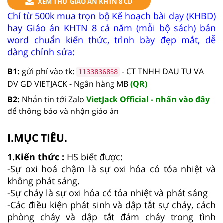
XEM THỬ GIÁO ÁN KHTN 8 CD
Chỉ từ 500k mua trọn bộ Kế hoạch bài dạy (KHBD)
hay Giáo án KHTN 8 cả năm (mỗi bộ sách) bản
word chuẩn kiến thức, trình bày đẹp mắt, dễ
dàng chỉnh sửa:
B1:
gửi phí vào tk:
- CT TNHH DAU TU VA
1133836868
DV GD VIETJACK - Ngân hàng MB
(QR)
B2:
Nhắn tin tới Zalo
VietJack Official - nhấn vào đây
để thông báo và nhận giáo án
I.MỤC TIÊU.
1.Kiến thức :
HS biết được:
-Sự oxi hoá chậm là sự oxi hóa có tỏa nhiệt và
không phát sáng.
-Sự cháy là sự oxi hóa có tỏa nhiệt và phát sáng
-Các điều kiện phát sinh và dập tắt sự cháy, cách
phòng cháy và dập tắt đám cháy trong tình