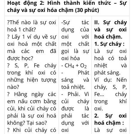
Hoạt động 2: Hình thành kiến thức – Sự
cháy và sự oxi hóa chậm (30 phút)
?Thế nào là sự oxi
-Sự tác
II. Sự cháy
hoá 1 chất?
dụng của
và sự oxi
? Lấy 1 ví dụ về sự
oxi với
hoá chậm.
oxi hoá một chất
một chất
1. Sự cháy :
mà các em đã
gọi là sự
Là sự oxi
được học?
oxi hóa
hoá có toả
? S, P, Fe cháy
- CH
+ O
nhiệt và
4
2
trong khí oxi có
- Phát
phát sáng.
những hiện tượng
sáng và
Ví dụ: Nến
nào?
toả nhiệt.
cháy, S, P,
? Hằng ngày các
- Phải. Vì
Fe… cháy
em nấu cơm bằng
củi cháy
trong khí
củi, khi củi cháy có
được là
oxi.
phải là sự oxi hoá
phải tác
2. Sự oxi
không? Tại sao?
dụng với
hoá chậm :
? Khi củi cháy có
oxi
Là sự oxi