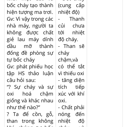
bốc cháy tạo thành
(cung cấp
hiện tượng ma trơi.
nhiệt độ)
Gv: Vì vậy trong các
- Thanh
nhà máy, người ta
củi chưa
không được chất
tới nhiệt
giẻ lau máy dính
độ cháy.
dầu mỡ thành
- Than sẽ
đống đề phòng sự
cháy
tự bốc cháy
chậm,và
Gv: phát phiếu học
có thể tắt
tập HS thảo luận
vì thiếu oxi
câu hỏi sau:
- tăng diện
“? Sự cháy và sự
tích tiếp
oxi hoá chậm
xúc với khí
giống và khác nhau
oxi.
như thế nào?”
- Chất phải
? Ta để cồn, gỗ,
nóng đến
than trong không
nhiệt độ