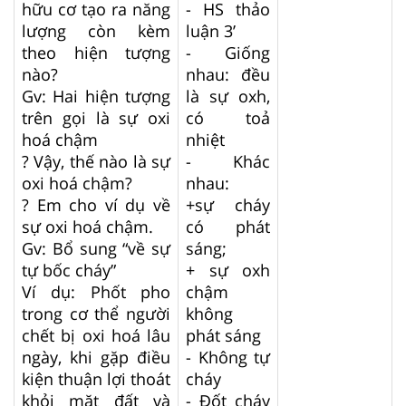
hữu cơ tạo ra năng
- HS thảo
lượng còn kèm
luận 3’
theo hiện tượng
- Giống
nào?
nhau: đều
Gv: Hai hiện tượng
là sự oxh,
trên gọi là sự oxi
có toả
hoá chậm
nhiệt
? Vậy, thế nào là sự
- Khác
oxi hoá chậm?
nhau:
? Em cho ví dụ về
+sự cháy
sự oxi hoá chậm.
có phát
Gv: Bổ sung “về sự
sáng;
tự bốc cháy”
+ sự oxh
Ví dụ: Phốt pho
chậm
trong cơ thể người
không
chết bị oxi hoá lâu
phát sáng
ngày, khi gặp điều
- Không tự
kiện thuận lợi thoát
cháy
khỏi mặt đất và
- Đốt cháy