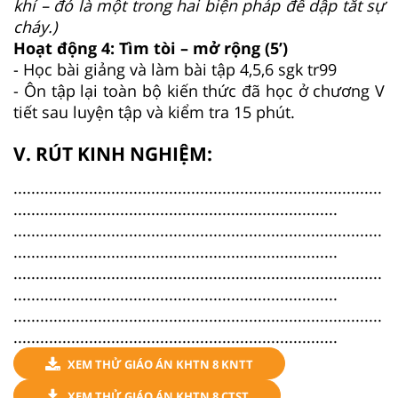
khí – đó là một trong hai biện pháp để dập tắt sự
cháy.)
Hoạt động 4: Tìm tòi – mở rộng (5’)
- Học bài giảng và làm bài tập 4,5,6 sgk tr99
- Ôn tập lại toàn bộ kiến thức đã học ở chương V
tiết sau luyện tập và kiểm tra 15 phút.
V. RÚT KINH NGHIỆM:
...................................................................................
.........................................................................
...................................................................................
.........................................................................
...................................................................................
.........................................................................
...................................................................................
.........................................................................
XEM THỬ GIÁO ÁN KHTN 8 KNTT
XEM THỬ GIÁO ÁN KHTN 8 CTST