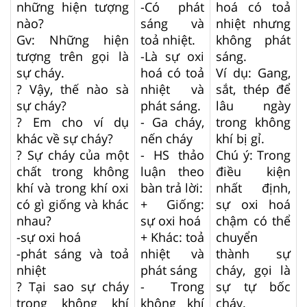
những hiện tượng
-Có phát
hoá có toả
nào?
sáng và
nhiệt nhưng
Gv: Những hiện
toả nhiệt.
không phát
tượng trên gọi là
-Là sự oxi
sáng.
sự cháy.
hoá có toả
Ví dụ: Gang,
? Vậy, thế nào sà
nhiệt và
sắt, thép để
sự cháy?
phát sáng.
lâu ngày
? Em cho ví dụ
- Ga cháy,
trong không
khác về sự cháy?
nến cháy
khí bị gỉ.
? Sự cháy của một
- HS thảo
Chú ý: Trong
chất trong không
luận theo
điều kiện
khí và trong khí oxi
bàn trả lời:
nhất định,
có gì giống và khác
+ Giống:
sự oxi hoá
nhau?
sự oxi hoá
chậm có thể
-sự oxi hoá
+ Khác: toả
chuyển
-phát sáng và toả
nhiệt và
thành sự
nhiệt
phát sáng
cháy, gọi là
? Tại sao sự cháy
- Trong
sự tự bốc
trong không khí
không khí
cháy.