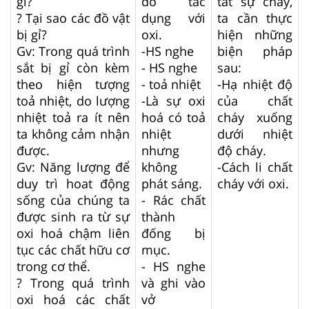
gì?
đó tác
tắt sự cháy,
? Tại sao các đồ vật
dụng với
ta cần thực
bị gỉ?
oxi.
hiện những
Gv: Trong quá trình
-HS nghe
biện pháp
sắt bị gỉ còn kèm
- HS nghe
sau:
theo hiện tượng
- toả nhiệt
-Hạ nhiệt độ
toả nhiệt, do lượng
-Là sự oxi
của chất
nhiệt toả ra ít nên
hoá có toả
cháy xuống
ta không cảm nhận
nhiệt
dưới nhiệt
được.
nhưng
độ cháy.
Gv: Năng lượng để
không
-Cách li chất
duy trì hoat động
phát sáng.
cháy với oxi.
sống của chúng ta
- Rác chất
được sinh ra từ sự
thành
oxi hoá chậm liên
đống bị
tục các chất hữu cơ
mục.
trong cơ thể.
- HS nghe
? Trong quá trình
và ghi vào
oxi hoá các chất
vở