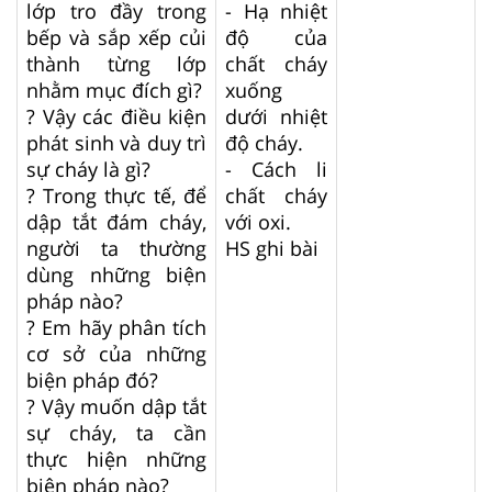
lớp tro đầy trong
- Hạ nhiệt
bếp và sắp xếp củi
độ của
thành từng lớp
chất cháy
nhằm mục đích gì?
xuống
? Vậy các điều kiện
dưới nhiệt
phát sinh và duy trì
độ cháy.
sự cháy là gì?
- Cách li
? Trong thực tế, để
chất cháy
dập tắt đám cháy,
với oxi.
người ta thường
HS ghi bài
dùng những biện
pháp nào?
? Em hãy phân tích
cơ sở của những
biện pháp đó?
? Vậy muốn dập tắt
sự cháy, ta cần
thực hiện những
biện pháp nào?