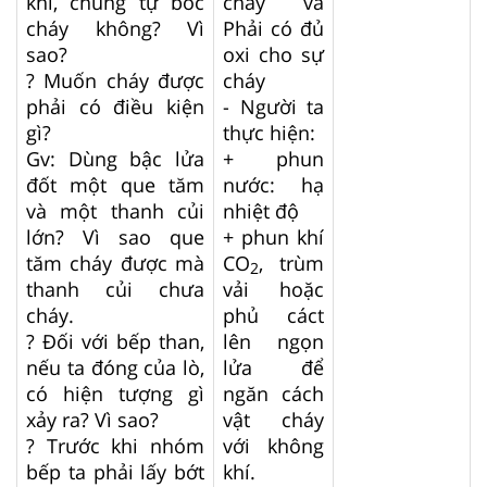
khí, chúng tự bốc
cháy và
cháy không? Vì
Phải có đủ
sao?
oxi cho sự
? Muốn cháy được
cháy
phải có điều kiện
- Người ta
gì?
thực hiện:
Gv: Dùng bậc lửa
+ phun
đốt một que tăm
nước: hạ
và một thanh củi
nhiệt độ
lớn? Vì sao que
+ phun khí
tăm cháy được mà
CO
, trùm
2
thanh củi chưa
vải hoặc
cháy.
phủ cáct
? Đối với bếp than,
lên ngọn
nếu ta đóng của lò,
lửa để
có hiện tượng gì
ngăn cách
xảy ra? Vì sao?
vật cháy
? Trước khi nhóm
với không
bếp ta phải lấy bớt
khí.