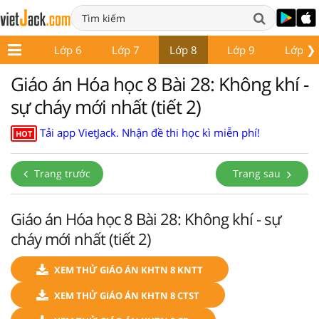
❯
Lớp 5
Lớp 6
Lớp 7
Lớp 8
Lớp 9
Lớp 10
Giáo án Hóa học 8 Bài 28: Không khí -
sự cháy mới nhất (tiết 2)
Tải app VietJack. Nhận đề thi học kì miễn phí!
HOT
Trang trước
Trang sau
Giáo án Hóa học 8 Bài 28: Không khí - sự
cháy mới nhất (tiết 2)
XEM THỬ GIÁO ÁN KHTN 8 KNTT
XEM THỬ GIÁO ÁN KHTN 8 CTST