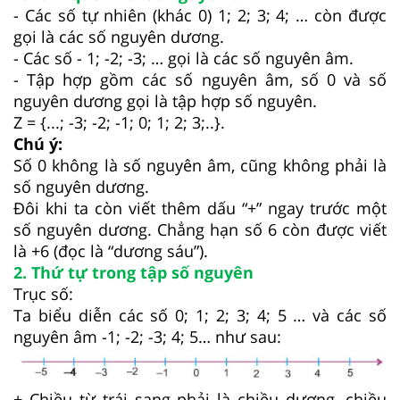
- Các số tự nhiên (khác 0) 1; 2; 3; 4; … còn được
gọi là các số nguyên dương.
- Các số - 1; -2; -3; … gọi là các số nguyên âm.
- Tập hợp gồm các số nguyên âm, số 0 và số
nguyên dương gọi là tập hợp số nguyên.
Z = {...; -3; -2; -1; 0; 1; 2; 3;..}.
Chú ý:
Số 0 không là số nguyên âm, cũng không phải là
số nguyên dương.
Đôi khi ta còn viết thêm dấu “+” ngay trước một
số nguyên dương. Chẳng hạn số 6 còn được viết
là +6 (đọc là “dương sáu”).
2. Thứ tự trong tập số nguyên
Trục số:
Ta biểu diễn các số 0; 1; 2; 3; 4; 5 … và các số
nguyên âm -1; -2; -3; 4; 5… như sau:
+ Chiều từ trái sang phải là chiều dương, chiều