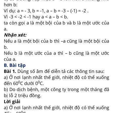
hơn b:
Ví dụ: a = - 3, b = -1, a – b = -3 – (-1) = -2 .
Vì -3 < -2 < -1 hay a < a – b < b.
ta còn gọi a là một bội của b và b là một ước của
a.
Nhận xét:
Nếu a là một bội của b thì –a cũng là một bội của
b.
Nếu b là một ước của a thì – b cũng là một ước
của a.
B. Bài tập
Bài 1.
Dùng số âm để diễn tả các thông tin sau:
a) Ở nơi lạnh nhất thế giới, nhiệt độ có thể xuống
0
0
đến 60
C dưới 0
C.
b) Do dịch bệnh, một công ty trong một tháng đã
bị lỗ 2 triệu đồng.
Lời giải
a) Ở nơi lạnh nhất thế giới, nhiệt độ có thể xuống
0