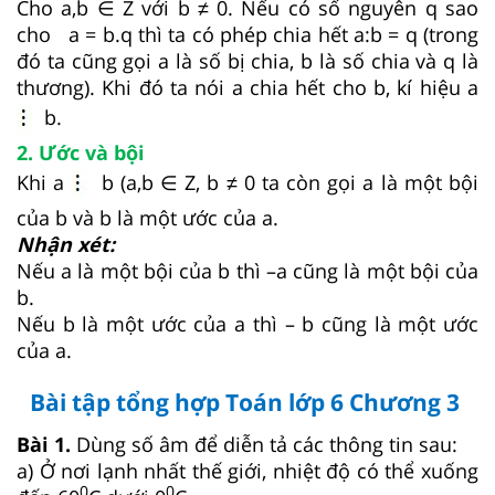
Cho a,b ∈ Z với b ≠ 0. Nếu có số nguyên q sao
cho a = b.q thì ta có phép chia hết a:b = q (trong
đó ta cũng gọi a là số bị chia, b là số chia và q là
thương). Khi đó ta nói a chia hết cho b, kí hiệu a
b.
2. Ước và bội
Khi a
b (a,b ∈ Z, b ≠ 0 ta còn gọi a là một bội
của b và b là một ước của a.
Nhận xét:
Nếu a là một bội của b thì –a cũng là một bội của
b.
Nếu b là một ước của a thì – b cũng là một ước
của a.
Bài tập tổng hợp Toán lớp 6 Chương 3
Bài 1.
Dùng số âm để diễn tả các thông tin sau:
a) Ở nơi lạnh nhất thế giới, nhiệt độ có thể xuống
0
0