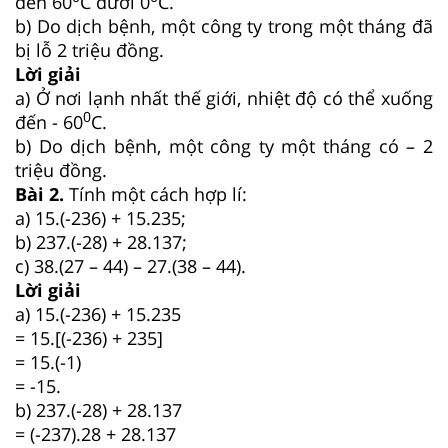
đến 60
C dưới 0
C.
b) Do dịch bệnh, một công ty trong một tháng đã
bị lỗ 2 triệu đồng.
Lời giải
a) Ở nơi lạnh nhất thế giới, nhiệt độ có thể xuống
0
đến - 60
C.
b) Do dịch bệnh, một công ty một tháng có – 2
triệu đồng.
Bài 2.
Tính một cách hợp lí:
a) 15.(-236) + 15.235;
b) 237.(-28) + 28.137;
c) 38.(27 – 44) – 27.(38 – 44).
Lời giải
a) 15.(-236) + 15.235
= 15.[(-236) + 235]
= 15.(-1)
= -15.
b) 237.(-28) + 28.137
= (-237).28 + 28.137