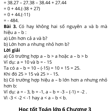
= 38.27 – 27.38 – 38.44 + 27.44
= 0 + 44.(-38 + 27)
= 0 + 44.(-11)
= - 484.
Bài 3.
Có hay không hai số nguyên a và b mà
hiệu a – b :
a) Lớn hơn cả a và b?
b) Lớn hơn a nhưng nhỏ hơn b?
Lời giải
a) Có trường hợp a – b > a hoặc a – b > b
Ví dụ: a = 10 và b = - 15
Ta có a – b = 10 – (-15) = 10 + 15 = 25.
Khi đó 25 > 15 và 25 > - 15.
b) Có trường hợp hiệu a – b lớn hơn a nhưng nhỏ
hơn b:
Ví dụ: a = - 3, b = -1, a – b = -3 – (-1) = -2 .
Vì -3 < -2 < -1 hay a < a – b < b.
Học tốt Toán lớp 6 Chương 3