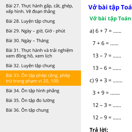
Bài 27. Thực hành gấp, cắt, ghép,
Vở bài tập Toá
xếp hình. Vẽ đoạn thẳng
Vở bài tập Toán 
Bài 28. Luyện tập chung
a) 6 + 7 = …… 
Bài 29. Ngày – giờ, Giờ - phút
Bài 30. Ngày – Tháng
7 + 6 = …… 6
Bài 31. Thực hành và trải nghiệm
13 – 7 = …… 
xem đồng hồ, xem lịch
Bài 32. Luyện tập chung
13 – 6 = …… 1
Bài 33. Ôn tập phép cộng, phép
c) 9 + 3 = …….
trừ trong phạm vi 20, 100
Bài 34. Ôn tập hình phẳng
3 + 9 = …….
Bài 35. Ôn tập đo lường
12 – 3 = ……
Bài 36. Ôn tập chung
12 – 9 = ……
Trả lời: