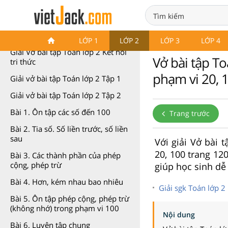
VBT Toán lớp 2 Kết nối tri thức
LỚP 1
LỚP 2
LỚP 3
LỚP 4
Giải Vở bài tập Toán lớp 2 Kết nối
Vở bài tập To
tri thức
phạm vi 20, 1
Giải vở bài tập Toán lớp 2 Tập 1
Giải vở bài tập Toán lớp 2 Tập 2
Bài 1. Ôn tập các số đến 100
Trang trước
Bài 2. Tia số. Số liền trước, số liền
sau
Với giải Vở bài 
20, 100 trang 120
Bài 3. Các thành phần của phép
cộng, phép trừ
giúp học sinh dễ 
Bài 4. Hơn, kém nhau bao nhiêu
Giải sgk Toán lớp 2
Bài 5. Ôn tập phép cộng, phép trừ
(không nhớ) trong phạm vi 100
Nội dung
Bài 6. Luyện tập chung