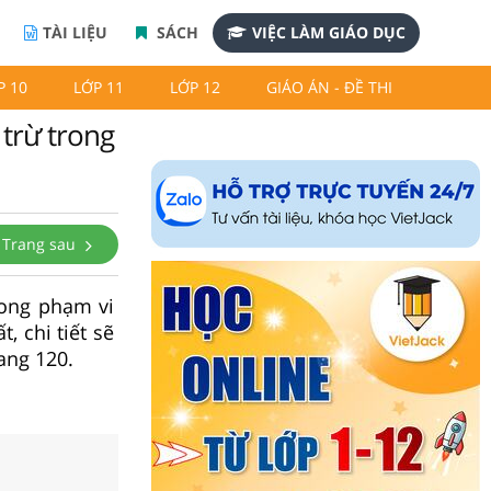
TÀI LIỆU
SÁCH
VIỆC LÀM GIÁO DỤC
P 10
LỚP 11
LỚP 12
GIÁO ÁN - ĐỀ THI
 trừ trong
Trang sau
rong phạm vi
, chi tiết sẽ
ang 120.