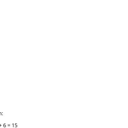
h:
 6 = 15