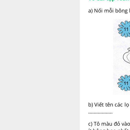
a) Nối mỗi bông 
b) Viết tên các l
………………
c) Tô màu đỏ vào