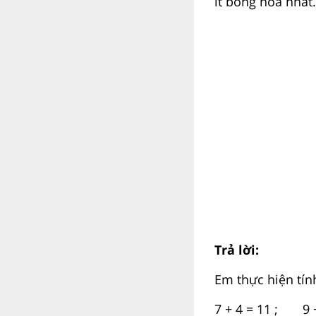
ít bông hoa nhất.
Trả lời:
Em thực hiện tín
7 + 4 = 11 ; 9 +