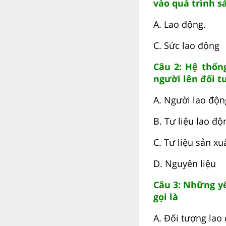
vào quá trình s
A. Lao động. B
C. Sức lao độn
Câu 2: Hệ thốn
người lên đối t
A. Người lao độn
B. Tư liệu lao độ
C. Tư liệu sản xu
D. Nguyên liệu
Câu 3: Những y
gọi là
A. Đối tượng lao