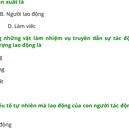
ản xuất là
. Người lao động
g D. Làm viêc
g những vật làm nhiệm vụ truyền dẫn sự tác đ
ượng lao động là
g
ng
ất
ếu tố tự nhiên mà lao động của con người tác độ
 động