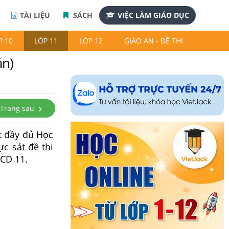
TÀI LIỆU
SÁCH
VIỆC LÀM GIÁO DỤC
P 10
LỚP 11
LỚP 12
GIÁO ÁN - ĐỀ THI
án)
Trang sau
t đầy đủ Học
ực sát đề thi
DCD 11.