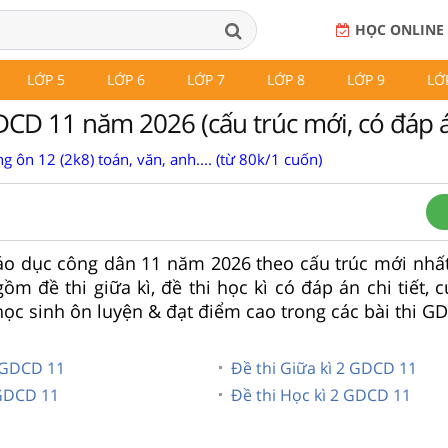
HỌC ONLINE
LỚP 5
LỚP 6
LỚP 7
LỚP 8
LỚP 9
LỚ
DCD 11 năm 2026 (cấu trúc mới, có đáp 
g ôn 12 (2k8) toán, văn, anh.... (từ 80k/1 cuốn)
iáo dục công dân 11 năm 2026 theo cấu trúc mới nhấ
gồm đề thi giữa kì, đề thi học kì có đáp án chi tiết, c
học sinh ôn luyện & đạt điểm cao trong các bài thi G
1 GDCD 11
Đề thi Giữa kì 2 GDCD 11
 GDCD 11
Đề thi Học kì 2 GDCD 11