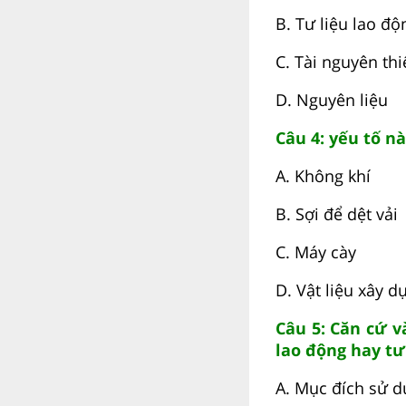
B. Tư liệu lao độ
C. Tài nguyên th
D. Nguyên liệu
Câu 4: yếu tố nà
A. Không khí
B. Sợi để dệt vải
C. Máy cày
D. Vật liệu xây d
Câu 5: Căn cứ v
lao động hay tư
A. Mục đích sử d