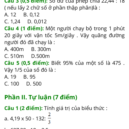
Câu 3 (0,5 điểm):
Số dư của phép chia 22,44 : 18
( nếu lấy 2 chữ số ở phần thập phân)là :
A. 12 B. 0,12
C. 1,24 D. 0,012
Câu 4 (1 điểm):
Một người chạy bộ trong 1 phút
20 giây với vận tốc 5m/giây . Vậy quãng đường
người đó đã chạy là :
A. 400m B. 300m
C. 510m D.500m
Câu 5 (0,5 điểm):
Biết 95% của một số là 475 .
Vậy 1/5 của số đó là :
A. 19 B. 95
C. 100 D. 500
Phần II. Tự luận (7 điểm)
Câu 1 (2 điểm):
Tính giá trị của biểu thức :
a. 4,19 x 50 - 132: