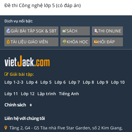
Đề thi Công nghệ lớp 5 (có đáp án)
Dịch vụ nổi bật:
GIẢI BÀI TẬP SGK & SBT
SÁCH
THI ONLINE
TÀI LIỆU GIÁO VIÊN
KHÓA HỌC
HỎI ĐÁP
Giải bài tập:
Lớp 1-2-3
Lớp 4
Lớp 5
Lớp 6
Lớp 7
Lớp 8
Lớp 9
Lớp 10
Lớp 11
Lớp 12
Lập trình
Tiếng Anh
Chính sách
Liên hệ với chúng tôi
Tầng 2, G4 - G5 Tòa nhà Five Star Garden, số 2 Kim Giang,