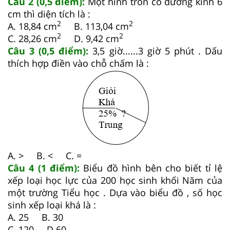
Câu 2 (0,5 điểm):
Một hình tròn có đường kính 6
cm thì diện tích là :
2
2
A. 18,84 cm
B. 113,04 cm
2
2
C. 28,26 cm
D. 9,42 cm
Câu 3 (0,5 điểm):
3,5 giờ......3 giờ 5 phút . Dấu
thích hợp điền vào chỗ chấm là :
A. > B. < C. =
Câu 4 (1 điểm):
Biểu đồ hình bên cho biết tỉ lệ
xếp loại học lực của 200 học sinh khối Năm của
một trường Tiểu học . Dựa vào biểu đồ , số học
sinh xếp loại khá là :
A. 25 B. 30
C. 120 D.60