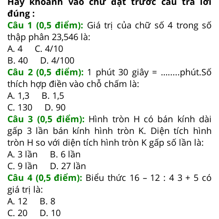
Hãy khoanh vào chữ đặt trước câu trả lời
đúng :
Câu 1 (0,5 điểm):
Giá trị của chữ số 4 trong số
thập phân 23,546 là:
A. 4 C. 4/10
B. 40 D. 4/100
Câu 2 (0,5 điểm):
1 phút 30 giây = ….....phút.Số
thích hợp điền vào chỗ chấm là:
A. 1,3 B. 1,5
C. 130 D. 90
Câu 3 (0,5 điểm):
Hình tròn H có bán kính dài
gấp 3 lần bán kính hình tròn K. Diện tích hình
tròn H so với diện tích hình tròn K gấp số lần là:
A. 3 lần B. 6 lần
C. 9 lần D. 27 lần
Câu 4 (0,5 điểm):
Biểu thức 16 – 12 : 4 3 + 5 có
giá trị là:
A. 12 B. 8
C. 20 D. 10