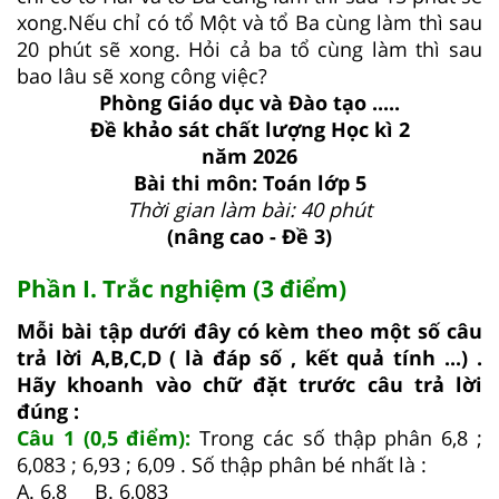
xong.Nếu chỉ có tổ Một và tổ Ba cùng làm thì sau
20 phút sẽ xong. Hỏi cả ba tổ cùng làm thì sau
bao lâu sẽ xong công việc?
Phòng Giáo dục và Đào tạo .....
Đề khảo sát chất lượng Học kì 2
năm 2026
Bài thi môn: Toán lớp 5
Thời gian làm bài: 40 phút
(nâng cao - Đề 3)
Phần I. Trắc nghiệm (3 điểm)
Mỗi bài tập dưới đây có kèm theo một số câu
trả lời A,B,C,D ( là đáp số , kết quả tính ...) .
Hãy khoanh vào chữ đặt trước câu trả lời
đúng :
Câu 1 (0,5 điểm):
Trong các số thập phân 6,8 ;
6,083 ; 6,93 ; 6,09 . Số thập phân bé nhất là :
A. 6,8 B. 6,083