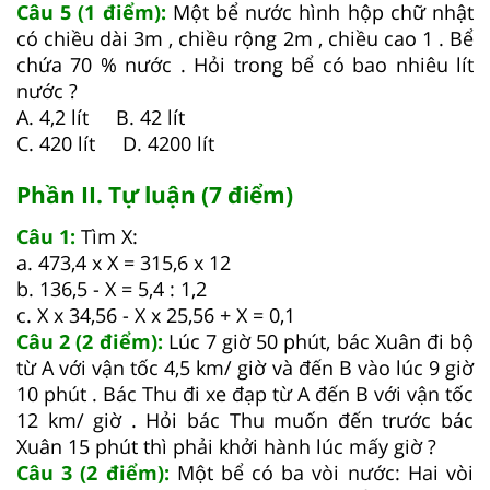
Câu 5 (1 điểm):
Một bể nước hình hộp chữ nhật
có chiều dài 3m , chiều rộng 2m , chiều cao 1 . Bể
chứa 70 % nước . Hỏi trong bể có bao nhiêu lít
nước ?
A. 4,2 lít B. 42 lít
C. 420 lít D. 4200 lít
Phần II. Tự luận (7 điểm)
Câu 1:
Tìm X:
a. 473,4 x X = 315,6 x 12
b. 136,5 - X = 5,4 : 1,2
c. X x 34,56 - X x 25,56 + X = 0,1
Câu 2 (2 điểm):
Lúc 7 giờ 50 phút, bác Xuân đi bộ
từ A với vận tốc 4,5 km/ giờ và đến B vào lúc 9 giờ
10 phút . Bác Thu đi xe đạp từ A đến B với vận tốc
12 km/ giờ . Hỏi bác Thu muốn đến trước bác
Xuân 15 phút thì phải khởi hành lúc mấy giờ ?
Câu 3 (2 điểm):
Một bể có ba vòi nước: Hai vòi