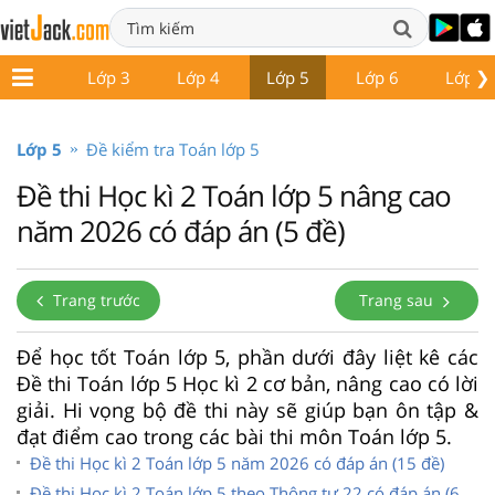
❯
Lớp 2
Lớp 3
Lớp 4
Lớp 5
Lớp 6
Lớp 7
Lớp 5
Đề kiểm tra Toán lớp 5
Đề thi Học kì 2 Toán lớp 5 nâng cao
năm 2026 có đáp án (5 đề)
Trang trước
Trang sau
Để học tốt Toán lớp 5, phần dưới đây liệt kê các
Đề thi Toán lớp 5 Học kì 2 cơ bản, nâng cao có lời
giải. Hi vọng bộ đề thi này sẽ giúp bạn ôn tập &
đạt điểm cao trong các bài thi môn Toán lớp 5.
Đề thi Học kì 2 Toán lớp 5 năm 2026 có đáp án (15 đề)
Đề thi Học kì 2 Toán lớp 5 theo Thông tư 22 có đáp án (6