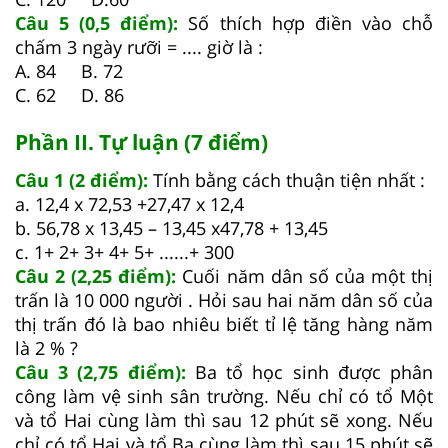
Câu 5 (0,5 điểm):
Số thích hợp điền vào chỗ
chấm 3 ngày rưỡi = .... giờ là :
A. 84 B. 72
C. 62 D. 86
Phần II. Tự luận (7 điểm)
Câu 1 (2 điểm):
Tính bằng cách thuận tiện nhất :
a. 12,4 x 72,53 +27,47 x 12,4
b. 56,78 x 13,45 – 13,45 x47,78 + 13,45
c. 1+ 2+ 3+ 4+ 5+ ......+ 300
Câu 2 (2,25 điểm):
Cuối năm dân số của một thị
trấn là 10 000 người . Hỏi sau hai năm dân số của
thị trấn đó là bao nhiêu biết tỉ lệ tăng hàng năm
là 2 % ?
Câu 3 (2,75 điểm):
Ba tổ học sinh được phân
công làm vệ sinh sân trường. Nếu chỉ có tổ Một
và tổ Hai cùng làm thì sau 12 phút sẽ xong. Nếu
chỉ có tổ Hai và tổ Ba cùng làm thì sau 15 phút sẽ