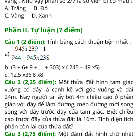
vàng . Như vậy phân số 2/7 là số viên bi có màu :
A. Trắng B. Đỏ
C. Vàng D. Xanh
Phần II. Tự luận (7 điểm)
Câu 1 (2 điểm):
Tính bằng cách thuận tiện nhất :
a)
b. (3 + 6+ 9 + ... + 303) x ( 245 – 49 x5)
c. 12,5 x36,8 x8
Câu 2 (2,25 điểm):
Một thửa đất hình tam giác
vuông có đáy là cạnh kề với góc vuông và dài
24m. Nay người ta lấy bớt 4m chiều cao ở phần
giáp với đáy để làm đường, mép đường mới song
song với đáy trước đây của tam giác. Biết chiều
cao trước đây của thửa đất là 16m. Tính diện tích
phần còn lại của thửa đất?
Câu 3 (2,75 điểm):
Một đám đất hình chữ nhật