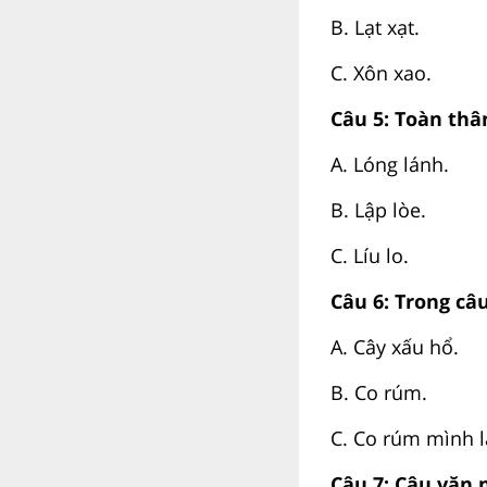
B. Lạt xạt.
C. Xôn xao.
Câu 5: Toàn thâ
A. Lóng lánh.
B. Lập lòe.
C. Líu lo.
Câu 6: Trong câu
A. Cây xấu hổ.
B. Co rúm.
C. Co rúm mình l
Câu 7: Câu văn 