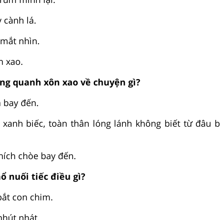
 cành lá.
 mắt nhìn.
n xao.
ung quanh xôn xao về chuyện gì?
ạ bay đến.
xanh biếc, toàn thân lóng lánh không biết từ đâu bay
hích chòe bay đến.
ổ nuối tiếc điều gì?
bắt con chim.
nhút nhát.