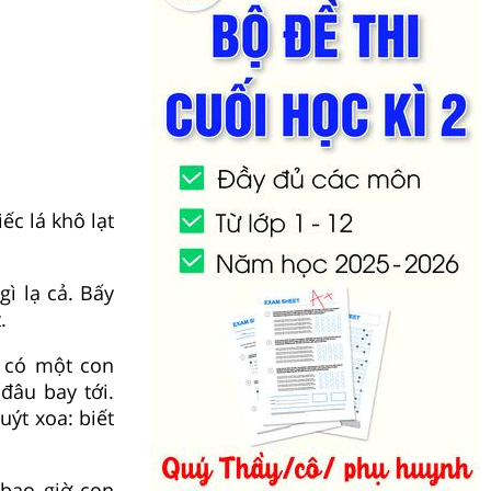
ếc lá khô lạt
ì lạ cả. Bấy
.
 có một con
đâu bay tới.
uýt xoa: biết
 bao giờ con