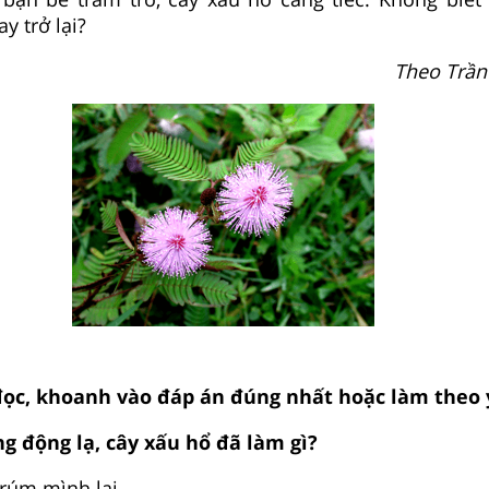
y trở lại?
Theo Trần
 đọc, khoanh vào đáp án đúng nhất hoặc làm theo 
ng động lạ, cây xấu hổ đã làm gì?
 rúm mình lại.