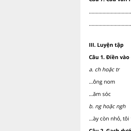
…………………………
…………………………
III. Luyện tập
Câu 1. Điền vào 
a. ch hoặc tr
…ông nom
…ăm sóc
b. ng hoặc ngh
…ày còn nhỏ, tôi
Câu 2. Gạch dướ