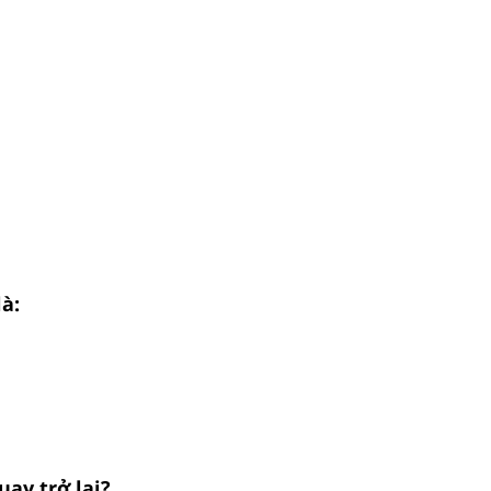
à:
ay trở lại?