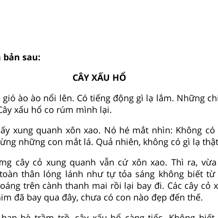
n bản sau:
CÂY XẤU HỔ
gió ào ào nổi lên. Có tiếng động gì lạ lắm. Những chi
 Cây xấu hổ co rúm mình lại.
ấy xung quanh xôn xao. Nó hé mắt nhìn: Không có g
ừng những con mắt lá. Quả nhiên, không có gì lạ thật
g cây cỏ xung quanh vẫn cứ xôn xao. Thì ra, vừa
toàn thân lóng lánh như tự tỏa sáng không biết từ 
áng trên cành thanh mai rồi lại bay đi. Các cây cỏ x
im đã bay qua đây, chưa có con nào đẹp đến thế.
bạn bè trầm trồ, cây xấu hổ càng tiếc. Không biết