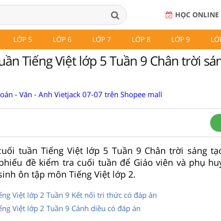
HỌC ONLINE
LỚP 5
LỚP 6
LỚP 7
LỚP 8
LỚP 9
LỚ
tuần Tiếng Việt lớp 5 Tuần 9 Chân trời sá
Toán - Văn - Anh Vietjack 07-07 trên Shopee mall
 cuối tuần Tiếng Việt lớp 5 Tuần 9 Chân trời sáng tạ
 phiếu đề kiểm tra cuối tuần để Giáo viên và phụ h
 sinh ôn tập môn Tiếng Việt lớp 2.
ếng Việt lớp 2 Tuần 9 Kết nối tri thức có đáp án
iếng Việt lớp 2 Tuần 9 Cánh diều có đáp án