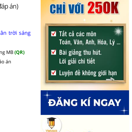
đáp án)
ân trời sáng
àng MB
(QR)
áo án