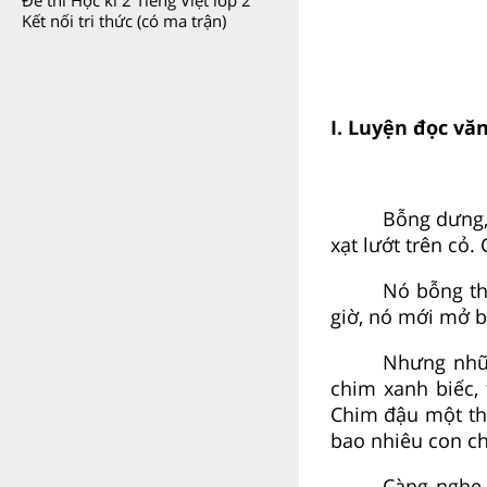
Đề thi Học kì 2 Tiếng Việt lớp 2
Kết nối tri thức (có ma trận)
I. Luyện đọc vă
Bỗng dưng, 
xạt lướt trên cỏ.
Nó bỗng th
giờ, nó mới mở b
Nhưng nhữn
chim xanh biếc, 
Chim đậu một tho
bao nhiêu con ch
Càng nghe 