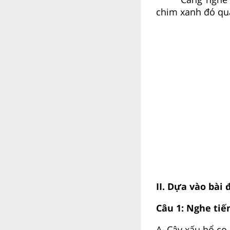
chim xanh đó qua
II. Dựa vào bài
Câu 1: Nghe tiế
A. Cây xấu hổ co