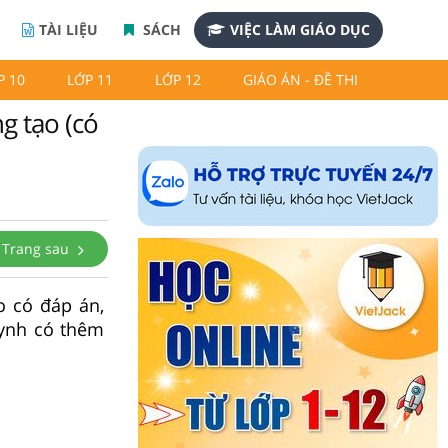
TÀI LIỆU
SÁCH
VIỆC LÀM GIÁO DỤC
P 10
LỚP 11
LỚP 12
GIÁO ÁN - ĐỀ THI
ng tạo (có
Trang sau
o có đáp án,
uynh có thêm