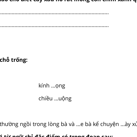
…………………………………………………………………..
…………………………………………………………………..
chỗ trống:
kính …ọng
chiều …uộng
 thường ngồi trong lòng bà và …e bà kể chuyện …ày x
i từ ngữ chỉ đặc điểm có trong đoạn sau: