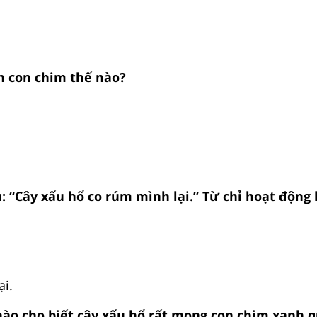
n con chim thế nào?
: “Cây xấu hổ co rúm mình lại.” Từ chỉ hoạt động l
ại.
nào cho biết cây xấu hổ rất mong con chim xanh qu