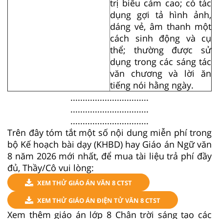
trị biểu cảm cao; có tác
dụng gợi tả hình ảnh,
dáng vẻ, âm thanh một
cách sinh động và cụ
thể; thường được sử
dụng trong các sáng tác
văn chương và lời ăn
tiếng nói hằng ngày.
................................
................................
................................
Trên đây tóm tắt một số nội dung miễn phí trong
bộ Kế hoạch bài dạy (KHBD) hay Giáo án Ngữ văn
8 năm 2026 mới nhất, để mua tài liệu trả phí đầy
đủ, Thầy/Cô vui lòng:
XEM THỬ GIÁO ÁN VĂN 8 CTST
XEM THỬ GIÁO ÁN ĐIỆN TỬ VĂN 8 CTST
Xem thêm giáo án lớp 8 Chân trời sáng tạo các