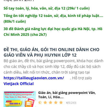
Sổ tay toán, lý, hóa, văn, sử, địa 12 (29k/ 1 cuốn)
Tổng ôn tốt nghiệp 12 toán, sử, địa, kinh tế pháp luật....
(80k/1 cuốn)
30 đề Đánh giá năng lực đại học quốc gia Hà Nội, tp. Hồ
Chí Minh 2025 (cho 2k7)
ĐỀ THI, GIÁO ÁN, GÓI THI ONLINE DÀNH CHO
GIÁO VIÊN VÀ PHỤ HUYNH LỚP 12
Bộ giáo án, đề thi, bài giảng powerpoint, khóa học dành
cho các thầy cô và học sinh lớp 12, đẩy đủ các bộ sách
cánh diều, kết nối tri thức, chân trời sáng tạo tại
https://tailieugiaovien.com.vn/
. Hỗ trợ zalo
VietJack Official
Giáo án, bài giảng powerpoint Văn,
Toán, Lí, Hóa....
4.5
(243)