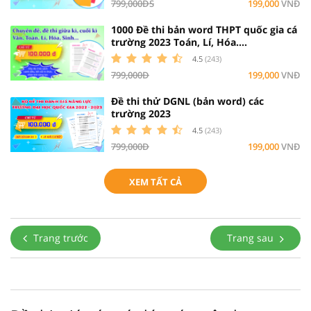
799,000ĐS
199,000
VNĐ
1000 Đề thi bản word THPT quốc gia cá
trường 2023 Toán, Lí, Hóa....
4.5
(243)
799,000Đ
199,000
VNĐ
Đề thi thử DGNL (bản word) các
trường 2023
4.5
(243)
799,000Đ
199,000
VNĐ
XEM TẤT CẢ
Trang trước
Trang sau