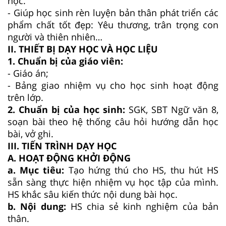
học.
- Giúp học sinh rèn luyện bản thân phát triển các
phẩm chất tốt đẹp: Yêu thương, trân trọng con
người và thiên nhiên…
II. THIẾT BỊ DẠY HỌC VÀ HỌC LIỆU
1. Chuẩn bị của giáo viên:
- Giáo án;
- Bảng giao nhiệm vụ cho học sinh hoạt động
trên lớp.
2. Chuẩn bị của học sinh:
SGK, SBT Ngữ văn 8,
soạn bài theo hệ thống câu hỏi hướng dẫn học
bài, vở ghi.
III. TIẾN TRÌNH DẠY HỌC
A. HOẠT ĐỘNG KHỞI ĐỘNG
a. Mục tiêu:
Tạo hứng thú cho HS, thu hút HS
sẵn sàng thực hiện nhiệm vụ học tập của mình.
HS khắc sâu kiến thức nội dung bài học.
b. Nội dung:
HS chia sẻ kinh nghiệm của bản
thân.