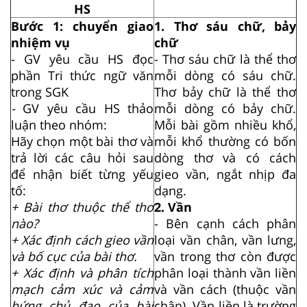
HS
Bước 1: chuyển giao
1. Thơ sáu chữ, bảy
nhiệm vụ
chữ
- GV yêu cầu HS đọc
- Thơ sáu chữ là thể thơ
phần Tri thức ngữ văn
mỗi dòng có sáu chữ.
trong SGK
Thơ bảy chữ là thể thơ
-
GV yêu cầu HS thảo
mỗi dòng có bảy chữ.
luận theo nhóm:
Mỗi bài gồm nhiều khổ,
Hãy chọn một bài thơ và
mỗi khổ thường có bốn
trả lời các câu hỏi sau
dòng thơ và có cách
để nhận biết từng yếu
gieo vần, ngắt nhịp đa
tố:
dạng.
+ Bài thơ thuộc thể thơ
2. Vần
nào?
- Bên cạnh cách phân
+ Xác định cách gieo vần
loại vần chân, vần lưng,
và bố cục của bài thơ.
vần trong thơ còn được
+ Xác định và phân tích
phân loại thành vần liền
mạch cảm xúc và cảm
và vần cách (thuộc vần
hứng chủ đạo của bài
chân). Vần liền là trường