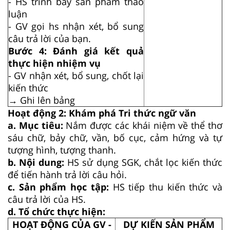
- HS trình bày sản phẩm thảo
luận
- GV gọi hs nhận xét, bổ sung
câu trả lời của bạn.
Bước 4: Đánh giá kết quả
thực hiện nhiệm vụ
- GV nhận xét, bổ sung, chốt lại
kiến thức
→ Ghi lên bảng
Hoạt động 2: Khám phá Tri thức ngữ văn
a. Mục tiêu:
Nắm được các khái niệm về thể thơ
sáu chữ, bảy chữ, vần, bố cục, cảm hứng và tự
tượng hình, tượng thanh.
b. Nội dung:
HS sử dụng SGK, chắt lọc kiến thức
để tiến hành trả lời câu hỏi.
c. Sản phẩm học tập:
HS tiếp thu kiến thức và
câu trả lời của HS.
d. Tổ chức thực hiện:
HOẠT ĐỘNG CỦA GV -
DỰ KIẾN SẢN PHẨM