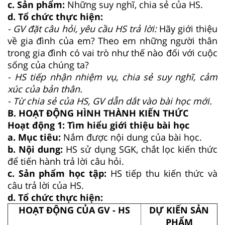
c. Sản phẩm:
Những suy nghĩ, chia sẻ của HS.
d. Tổ chức thực hiện:
- GV đặt câu hỏi, yêu cầu HS trả lời:
Hãy giới thiệu
về gia đình của em? Theo em những người thân
trong gia đình có vai trò như thế nào đối với cuộc
sống của chúng ta?
- HS tiếp nhận nhiệm vụ, chia sẻ suy nghĩ, cảm
xúc của bản thân.
- Từ chia sẻ của HS, GV dẫn dắt vào bài học mới.
B. HOẠT ĐỘNG HÌNH THÀNH KIẾN THỨC
Hoạt động 1: Tìm hiểu giới thiệu bài học
a. Mục tiêu:
Nắm được nội dung của bài học.
b. Nội dung:
HS sử dụng SGK, chắt lọc kiến thức
để tiến hành trả lời câu hỏi.
c. Sản phẩm học tập:
HS tiếp thu kiến thức và
câu trả lời của HS.
d. Tổ chức thực hiện:
HOẠT ĐỘNG CỦA GV - HS
DỰ KIẾN SẢN
PHẨM