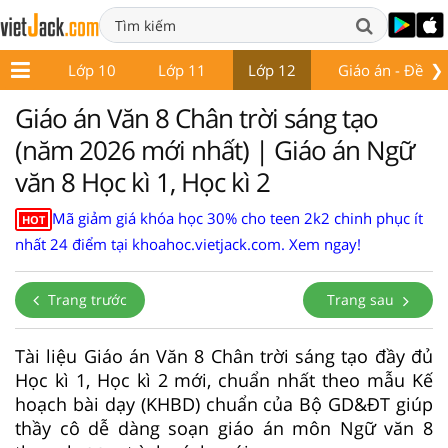
❯
ớp 9
Lớp 10
Lớp 11
Lớp 12
Giáo án - Đề thi
Giáo án Văn 8 Chân trời sáng tạo
(năm 2026 mới nhất) | Giáo án Ngữ
văn 8 Học kì 1, Học kì 2
Mã giảm giá khóa học 30% cho teen 2k2 chinh phục ít
HOT
nhất 24 điểm tại khoahoc.vietjack.com. Xem ngay!
Trang trước
Trang sau
Tài liệu Giáo án Văn 8 Chân trời sáng tạo đầy đủ
Học kì 1, Học kì 2 mới, chuẩn nhất theo mẫu Kế
hoạch bài dạy (KHBD) chuẩn của Bộ GD&ĐT giúp
thầy cô dễ dàng soạn giáo án môn Ngữ văn 8