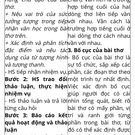
thơ.
hợp tiếng cuối của hai
+ Nêu vai trò của sức
dòng thơ liên tiếp vần
tưởng tượng trong tiếp
với nhau. Vần cách là
nhận văn học trong bài
trường hợp tiếng cuối ở
thơ trên.
hai dòng thơ cách nhau
+ Xác định và phân tích
vần với nhau.
đặc điểm và nêu tác
3. Bố cục của bài thơ
dụng của từ tượng hình
- Bố cục của bài thơ là
và tượng thanh.
sự tổ chức, sắp xếp các
- HS tiếp nhận nhiệm vụ.
phần, các đoạn thơ theo
Bước 2: HS trao đổi
một trình tự nhất định.
thảo luận, thực hiện
Việc xác định bố cục
nhiệm vụ
giúp người đọc có cái
- HS thảo luận và trả lời
nhìn tổng quát, biết rõ
từng câu hỏi
bài thơ có mấy phần, vị
Bước 3: Báo cáo kết
trí và ranh giới từng
quả hoạt động và thảo
phần trong bài thơ, từ
luận
đó có thể xác định được