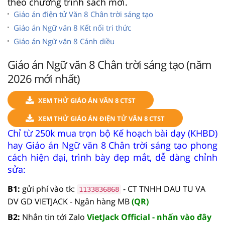
theo chương trình sách mới.
Giáo án điện tử Văn 8 Chân trời sáng tạo
Giáo án Ngữ văn 8 Kết nối tri thức
Giáo án Ngữ văn 8 Cánh diều
Giáo án Ngữ văn 8 Chân trời sáng tạo (năm
2026 mới nhất)
XEM THỬ GIÁO ÁN VĂN 8 CTST
XEM THỬ GIÁO ÁN ĐIỆN TỬ VĂN 8 CTST
Chỉ từ 250k mua trọn bộ Kế hoạch bài dạy (KHBD)
hay Giáo án Ngữ văn 8 Chân trời sáng tạo phong
cách hiện đại, trình bày đẹp mắt, dễ dàng chỉnh
sửa:
B1:
gửi phí vào tk:
- CT TNHH DAU TU VA
1133836868
DV GD VIETJACK - Ngân hàng MB
(QR)
B2:
Nhắn tin tới Zalo
VietJack Official - nhấn vào đây