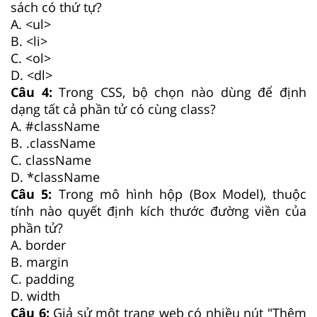
sách có thứ tự?
A. <ul>
B. <li>
C. <ol>
D. <dl>
Câu 4:
Trong CSS, bộ chọn nào dùng để định
dạng tất cả phần tử có cùng class?
A. #className
B. .className
C. className
D. *className
Câu 5:
Trong mô hình hộp (Box Model), thuộc
tính nào quyết định kích thước đường viền của
phần tử?
A. border
B. margin
C. padding
D. width
Câu 6:
Giả sử một trang web có nhiều nút "Thêm