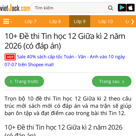
❯
Lớp 6
Lớp 7
Lớp 8
Lớp 9
Lớp 10
Lớp 
10+ Đề thi Tin học 12 Giữa kì 2 năm
2026 (có đáp án)
Sale 40% sách cấp tốc Toán - Văn - Anh vào 10 ngày
HOT
07-07 trên Shopee mall
Trang trước
Trang sau
Trọn bộ 10 đề thi Tin học 12 Giữa kì 2 theo cấu
trúc mới sách mới có đáp án và ma trận sẽ giúp
bạn ôn tập và đạt điểm cao trong bài thi Tin 12.
10+ Đề thi Tin học 12 Giữa kì 2 năm 2026
(có đáp án)