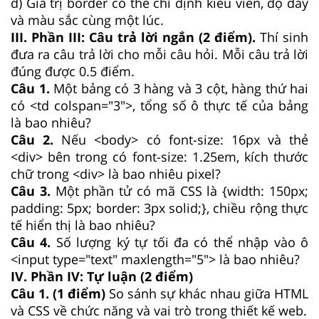
d) Giá trị border có thể chỉ định kiểu viền, độ dày
và màu sắc cùng một lúc.
III. Phần III: Câu trả lời ngắn (2 điểm).
Thí sinh
đưa ra câu trả lời cho mỗi câu hỏi. Mỗi câu trả lời
đúng được 0.5 điểm.
Câu 1.
Một bảng có 3 hàng và 3 cột, hàng thứ hai
có <td colspan="3">, tổng số ô thực tế của bảng
là bao nhiêu?
Câu 2.
Nếu <body> có font-size: 16px và thẻ
<div> bên trong có font-size: 1.25em, kích thước
chữ trong <div> là bao nhiêu pixel?
Câu 3.
Một phần tử có mã CSS là {width: 150px;
padding: 5px; border: 3px solid;}, chiều rộng thực
tế hiển thị là bao nhiêu?
Câu 4.
Số lượng ký tự tối đa có thể nhập vào ô
<input type="text" maxlength="5">
là bao nhiêu?
IV. Phần IV: Tự luận (2 điểm)
Câu 1. (1 điểm)
So sánh sự khác nhau giữa HTML
và CSS về chức năng và vai trò trong thiết kế web.