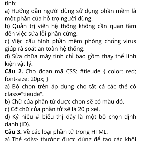
tính:
a) Hướng dẫn người dùng sử dụng phần mềm là
một phần của hỗ trợ người dùng.
b) Quản trị viên hệ thống không cần quan tâm
đến việc sửa lỗi phần cứng.
c) Việc cấu hình phần mềm phòng chống virus
giúp rà soát an toàn hệ thống.
d) Sửa chữa máy tính chỉ bao gồm thay thế linh
kiện vật lý.
Câu 2.
Cho đoạn mã CSS: #tieude { color: red;
font-size: 20px; }
a) Bộ chọn trên áp dụng cho tất cả các thẻ có
class="tieude".
b) Chữ của phần tử được chọn sẽ có màu đỏ.
c) Cỡ chữ của phần tử sẽ là 20 pixel.
d) Ký hiệu # biểu thị đây là một bộ chọn định
danh (ID).
Câu 3.
Về các loại phần tử trong HTML:
a) Thẻ <div> thường được dùng để tạo các khối