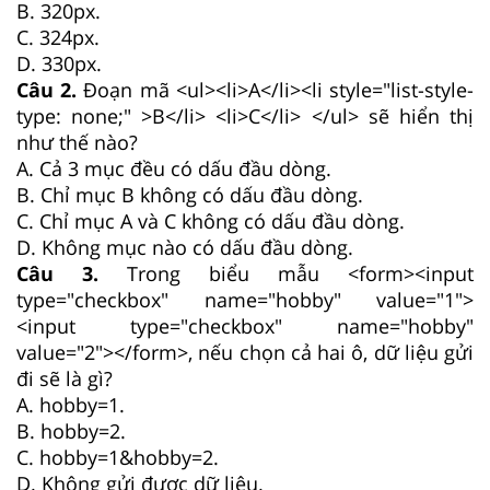
B. 320px.
C. 324px.
D. 330px.
Câu 2.
Đoạn mã <ul><li>A</li><li style="list-style-
type: none;" >B</li> <li>C</li> </ul> sẽ hiển thị
như thế nào?
A. Cả 3 mục đều có dấu đầu dòng.
B. Chỉ mục B không có dấu đầu dòng.
C. Chỉ mục A và C không có dấu đầu dòng.
D. Không mục nào có dấu đầu dòng.
Câu 3.
Trong biểu mẫu <form><input
type="checkbox" name="hobby" value="1">
<input type="checkbox" name="hobby"
value="2"></form>, nếu chọn cả hai ô, dữ liệu gửi
đi sẽ là gì?
A. hobby=1.
B. hobby=2.
C. hobby=1&hobby=2.
D. Không gửi được dữ liệu.