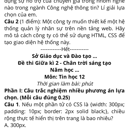
dụng sự hỗ trợ của chuyên gia trong nhóm nghề
nào trong ngành Công nghệ thông tin? Lí giải lựa
chọn của em.
Câu 2
(1 điểm): Một công ty muốn thiết kế một hệ
thống quản lý nhân sự trên nền tảng web. Hãy
mô tả cách công ty có thể sử dụng HTML, CSS để
tạo giao diện hệ thống này.
------------Hết-----------
Sở Giáo dục và Đào tạo ...
Đề thi Giữa kì 2 - Chân trời sáng tạo
Năm học ...
Môn: Tin học 12
Thời gian làm bài: phút
Phần I: Câu trắc nghiệm nhiều phương án lựa
chọn. (Mỗi câu đúng 0.25)
Câu 1
. Nếu một phần tử có CSS là {width: 300px;
padding: 10px; border: 2px solid black;}, chiều
rộng thực tế hiển thị trên trang là bao nhiêu?
A. 300px.