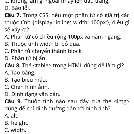
C. Không làm gì ngoài nhảy lên đầu trang.
D. Báo lỗi.
Câu 7.
Trong CSS, nếu một phần tử có giá trị các
thuộc tính {display: inline; width: 100px;}, điều gì
sẽ xảy ra?
A. Phần tử có chiều rộng 100px và nằm ngang.
B. Thuộc tính width bị bỏ qua.
C. Phần tử chuyển thành block.
D. Phần tử bị ẩn.
Câu 8.
Thẻ
<table>
trong HTML dùng để làm gì?
A. Tạo bảng.
B. Tạo biểu mẫu.
C. Chèn hình ảnh.
D. Định dạng văn bản.
Câu 9.
Thuộc tính nào sau đây của thẻ
<img>
dùng để chỉ định đường dẫn tới hình ảnh?
A.
alt.
B.
height.
C.
width.