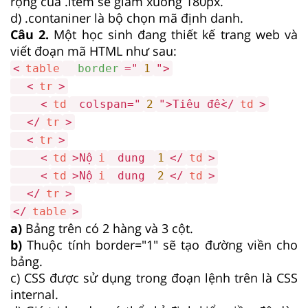
rộng của .item sẽ giảm xuống 180px.
d) .contaniner là bộ chọn mã định danh.
Câu 2.
Một học sinh đang thiết kế trang web và
viết đoạn mã HTML như sau:
<
table
border
="
1
">
<
tr
>
<
td
colspan="
2
">Tiêu đề</
td
>
</
tr
>
<
tr
>
<
td
>Nộ
i
dung
1
</
td
>
<
td
>Nộ
i
dung
2
</
td
>
</
tr
>
</
table
>
a)
Bảng trên có 2 hàng và 3 cột.
b)
Thuộc tính
border="1"
sẽ tạo đường viền cho
bảng.
c) CSS được sử dụng trong đoạn lệnh trên là CSS
internal.