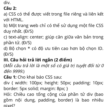
div.
Câu 2:
a) CSS có thể được viết trong file riêng và liên kết
với HTML.
b) Một trang web chỉ có thể sử dụng một file CSS
duy nhất. (Đ/S)
c) text-align: center; giúp căn giữa văn bản trong
phần tử. (Đ/S)
d) Bộ chọn * có độ ưu tiên cao hơn bộ chọn ID.
(Đ/S)
III. Câu hỏi trả lời ngắn (2 điểm)
(
Mỗi câu trả lời là một số có giá trị tuyệt đối từ 0
đến 9999.
)
Câu 1:
Cho khai báo CSS sau:
div { width: 100px; height: 50px; padding: 10px;
border: 5px solid; margin: 8px; }
Hỏi: Chiều cao tổng cộng của phần tử div (bao
gồm nội dung, padding, border) là bao nhiêu
pixel?