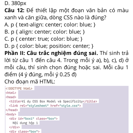
D. 380px
Câu 12:
Để thiết lập một đoạn văn bản có màu
xanh và căn giữa, dòng CSS nào là đúng?
A. p { text-align: center; color: blue; }
B. p { align: center; color: blue; }
C. p { center: true; color: blue; }
D. p { color: blue; position: center; }
Phần II: Câu trắc nghiệm đúng sai.
Thí sinh trả
lời từ câu 1 đến câu 4. Trong mỗi ý a), b), c), d) ở
mỗi câu, thí sinh chọn đúng hoặc sai. Mỗi câu 1
điểm (4 ý đúng, mỗi ý 0.25 đ)
Cho đoạn mã HTML: