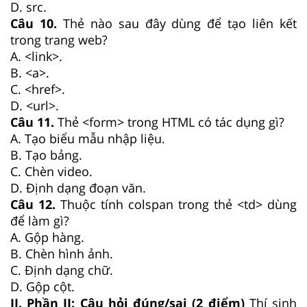
D.
src.
Câu 10.
Thẻ nào sau đây dùng để tạo liên kết
trong trang web?
A.
<link>.
B.
<a>.
C.
<href>.
D.
<url>.
Câu 11.
Thẻ
<form>
trong HTML có tác dụng gì?
A. Tạo biểu mẫu nhập liệu.
B. Tạo bảng.
C. Chèn video.
D. Định dạng đoạn văn.
Câu 12.
Thuộc tính
colspan
trong thẻ
<td>
dùng
để làm gì?
A. Gộp hàng.
B. Chèn hình ảnh.
C. Định dạng chữ.
D. Gộp cột.
II. Phần II: Câu hỏi đúng/sai (2 điểm)
Thí sinh