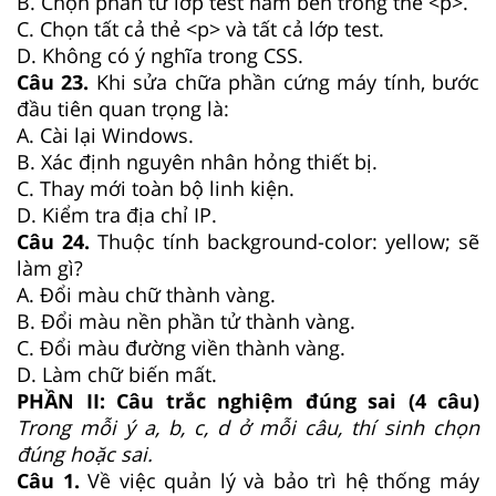
B. Chọn phần tử lớp test nằm bên trong thẻ <p>.
C. Chọn tất cả thẻ <p> và tất cả lớp test.
D. Không có ý nghĩa trong CSS.
Câu 23.
Khi sửa chữa phần cứng máy tính, bước
đầu tiên quan trọng là:
A. Cài lại Windows.
B. Xác định nguyên nhân hỏng thiết bị.
C. Thay mới toàn bộ linh kiện.
D. Kiểm tra địa chỉ IP.
Câu 24.
Thuộc tính background-color: yellow; sẽ
làm gì?
A. Đổi màu chữ thành vàng.
B. Đổi màu nền phần tử thành vàng.
C. Đổi màu đường viền thành vàng.
D. Làm chữ biến mất.
PHẦN II: Câu trắc nghiệm đúng sai (4 câu)
Trong mỗi ý a, b, c, d ở mỗi câu, thí sinh chọn
đúng hoặc sai.
Câu 1.
Về việc quản lý và bảo trì hệ thống máy