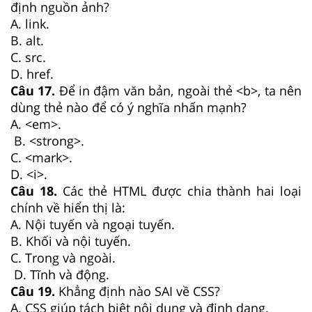
định nguồn ảnh?
A. link.
B. alt.
C. src.
D. href.
Câu 17.
Để in đậm văn bản, ngoài thẻ <b>, ta nên
dùng thẻ nào để có ý nghĩa nhấn mạnh?
A. <em>.
B. <strong>.
C. <mark>.
D. <i>.
Câu 18.
Các thẻ HTML được chia thành hai loại
chính về hiển thị là:
A. Nội tuyến và ngoại tuyến.
B. Khối và nội tuyến.
C. Trong và ngoài.
D. Tĩnh và động.
Câu 19.
Khẳng định nào SAI về CSS?
A. CSS giúp tách biệt nội dung và định dạng.