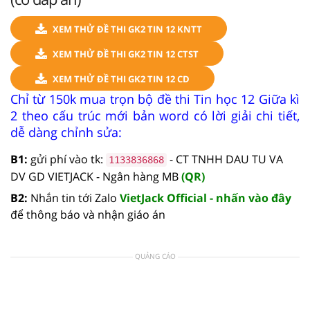
XEM THỬ ĐỀ THI GK2 TIN 12 KNTT
XEM THỬ ĐỀ THI GK2 TIN 12 CTST
XEM THỬ ĐỀ THI GK2 TIN 12 CD
Chỉ từ 150k mua trọn bộ đề thi Tin học 12 Giữa kì
2 theo cấu trúc mới bản word có lời giải chi tiết,
dễ dàng chỉnh sửa:
B1:
gửi phí vào tk:
- CT TNHH DAU TU VA
1133836868
DV GD VIETJACK - Ngân hàng MB
(QR)
B2:
Nhắn tin tới Zalo
VietJack Official - nhấn vào đây
để thông báo và nhận giáo án
QUẢNG CÁO