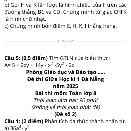
b) Gọi H và K lần lượt là hình chiếu của F trên các
đường thẳng BC và CD. Chứng minh tứ giác CHFK
là hình chữ nhật.
c) Chứng minh bốn điểm E, H, K, I thẳng hàng.
QUẢNG CÁO
Câu 5: (0,5 điểm)
Tìm GTLN của biểu thức:
2
2
A= 5 + 2xy + 14y - x
-5y
- 2x
Phòng Giáo dục và Đào tạo .....
Đề thi Giữa Học kì 1 Đà Nẵng
năm 2025
Bài thi môn: Toán lớp 8
Thời gian làm bài: 90 phút
(không kể thời gian phát đề)
(Đề số 2)
Câu 1: (2 điểm)
Phân tích đa thức thành nhân tử
4
2
a) 36a
- y