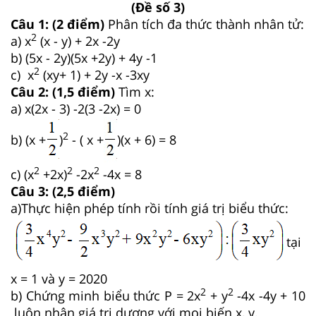
(Đề số 3)
Câu 1: (2 điểm)
Phân tích đa thức thành nhân tử:
2
a) x
(x - y) + 2x -2y
b) (5x - 2y)(5x +2y) + 4y -1
2
c) x
(xy+ 1) + 2y -x -3xy
Câu 2: (1,5 điểm)
Tìm x:
a) x(2x - 3) -2(3 -2x) = 0
2
b) (x +
)
- ( x +
)(x + 6) = 8
2
2
2
c) (x
+2x)
-2x
-4x = 8
Câu 3: (2,5 điểm)
a)Thực hiện phép tính rồi tính giá trị biểu thức:
tại
x = 1 và y = 2020
2
2
b) Chứng minh biểu thức P = 2x
+ y
-4x -4y + 10
luôn nhận giá trị dương với mọi biến x, y.