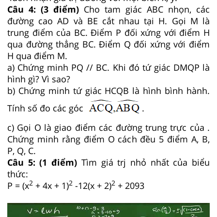
Câu 4: (3 điểm)
Cho tam giác ABC nhọn, các
đường cao AD và BE cắt nhau tại H. Gọi M là
trung điểm của BC. Điểm P đối xứng với điểm H
qua đường thẳng BC. Điểm Q đối xứng với điểm
H qua điểm M.
a) Chứng minh PQ // BC. Khi đó tứ giác DMQP là
hình gì? Vì sao?
b) Chứng minh tứ giác HCQB là hình bình hành.
Tính số đo các góc
.
c) Gọi O là giao điểm các đường trung trực của .
Chứng minh rằng điểm O cách đều 5 điểm A, B,
P, Q, C.
Câu 5: (1 điểm)
Tìm giá trj nhỏ nhất của biểu
thức:
2
2
2
P = (x
+ 4x + 1)
-12(x + 2)
+ 2093