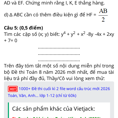
AD và EF. Chứng minh rằng I, K, E thẳng hàng.
d) ∆ ABC cần có thêm điều kiện gì để HF =
Câu 5: (0,5 điểm)
4
2
2
Tìm các cặp số (x; y) biết: y
+ y
+ x
-8y -4x + 2xy
+ 7= 0
................................
................................
................................
Trên đây tóm tắt một số nội dung miễn phí trong
bộ Đề thi Toán 8 năm 2026 mới nhất, để mua tài
liệu trả phí đầy đủ, Thầy/Cô vui lòng xem thử:
1000+ Đề thi cuối kì 2 file word cấu trúc mới 2026
HOT
Toán, Văn, Anh... lớp 1-12 (chỉ từ 60k)
Các sản phẩm khác của Vietjack: