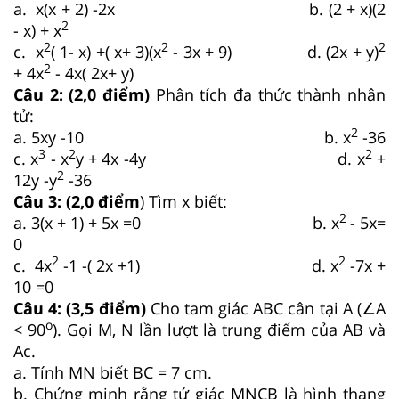
a. x(x + 2) -2x b. (2 + x)(2
2
- x) + x
2
2
2
c. x
( 1- x) +( x+ 3)(x
- 3x + 9) d. (2x + y)
2
+ 4x
- 4x( 2x+ y)
Câu 2: (2,0 điểm)
Phân tích đa thức thành nhân
tử:
2
a. 5xy -10 b. x
-36
3
2
2
c. x
- x
y + 4x -4y d. x
+
2
12y -y
-36
Câu 3: (2,0 điểm
) Tìm x biết:
2
a. 3(x + 1) + 5x =0 b. x
- 5x=
0
2
2
c. 4x
-1 -( 2x +1) d. x
-7x +
10 =0
Câu 4: (3,5 điểm)
Cho tam giác ABC cân tại A (∠A
o
< 90
). Gọi M, N lần lượt là trung điểm của AB và
Ac.
a. Tính MN biết BC = 7 cm.
b. Chứng minh rằng tứ giác MNCB là hình thang