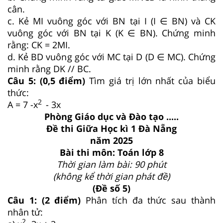
cân.
c. Kẻ MI vuông góc với BN tại I (I ∈ BN) và CK
vuông góc với BN tại K (K ∈ BN). Chứng minh
rằng: CK = 2MI.
d. Kẻ BD vuông góc với MC tại D (D ∈ MC). Chứng
minh rằng DK // BC.
Câu 5: (0,5 điểm)
Tìm giá trị lớn nhất của biểu
thức:
2
A = 7 -x
- 3x
Phòng Giáo dục và Đào tạo .....
Đề thi Giữa Học kì 1 Đà Nẵng
năm 2025
Bài thi môn: Toán lớp 8
Thời gian làm bài: 90 phút
(không kể thời gian phát đề)
(Đề số 5)
Câu 1: (2 điểm)
Phân tích đa thức sau thành
nhân tử:
2