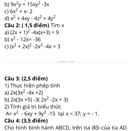
2
2
b) 9x
y + 15xy
-3x
2
c) 6x
+ x- 2
2
2
2
d) x
+ 4xy - 4z
+ 4y
Câu 2: ( 1,5 điểm)
Tìm x
2
a) (2x + 1)
-4x(x+3) = 9
2
b) x
- 12x= -36
2
2
2
c) (x
+ 2x)
-2x
-4x = 3
QUẢNG CÁO
Câu 3: (2,5 điểm)
1) Thực hiện phép tính
2
a) 2x(3x
-4x +2)
2
b) 2x(3x +5) -3( 2x
-2x + 3)
2) Tính giá trị biểu thức
2
2
A= x
- 6xy + 9y
-15 tại x = 37; y = - 1.
Câu 4: (3,5 điểm)
Cho hình bình hành ABCD, trên tia đối của tia AD