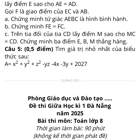
lấy điểm E sao cho AE = AD.
Gọi F là giao điểm của EC và AB.
a. Chứng minh tứ giác AEBC là hình bình hành.
b. Chứng minh FE = FC.
c. Trên tia đối của tia CD lấy điểm M sao cho MC
= CD. Chứng minh ba điểm E, B, M thẳng hàng.
Câu 5: (0,5 điểm)
Tìm giá trị nhỏ nhất của biểu
thức sau:
2
2
2
A= x
+ y
+ z
-yz -4x -3y + 2027
QUẢNG CÁO
Phòng Giáo dục và Đào tạo .....
Đề thi Giữa Học kì 1 Đà Nẵng
năm 2025
Bài thi môn: Toán lớp 8
Thời gian làm bài: 90 phút
(không kể thời gian phát đề)