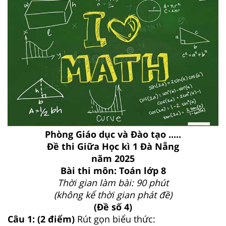
Phòng Giáo dục và Đào tạo .....
Đề thi Giữa Học kì 1 Đà Nẵng
năm 2025
Bài thi môn: Toán lớp 8
Thời gian làm bài: 90 phút
(không kể thời gian phát đề)
(Đề số 4)
Câu 1: (2 điểm)
Rút gọn biểu thức: