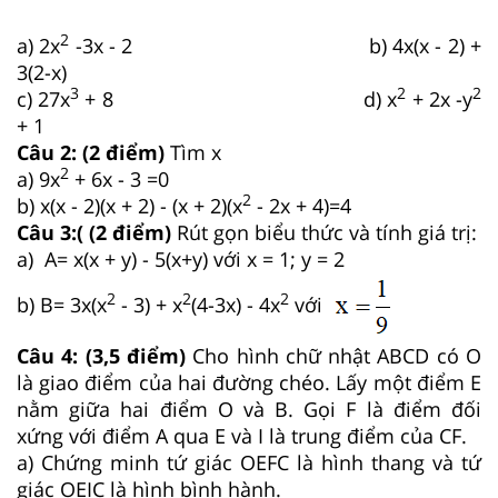
2
a) 2x
-3x - 2 b) 4x(x - 2) +
3(2-x)
3
2
2
c) 27x
+ 8 d) x
+ 2x -y
+ 1
Câu 2: (2 điểm)
Tìm x
2
a) 9x
+ 6x - 3 =0
2
b) x(x - 2)(x + 2) - (x + 2)(x
- 2x + 4)=4
Câu 3:( (2 điểm)
Rút gọn biểu thức và tính giá trị:
a) A= x(x + y) - 5(x+y) với x = 1; y = 2
2
2
2
b) B= 3x(x
- 3) + x
(4-3x) - 4x
với
Câu 4: (3,5 điểm)
Cho hình chữ nhật ABCD có O
là giao điểm của hai đường chéo. Lấy một điểm E
nằm giữa hai điểm O và B. Gọi F là điểm đối
xứng với điểm A qua E và I là trung điểm của CF.
a) Chứng minh tứ giác OEFC là hình thang và tứ
giác OEIC là hình bình hành.