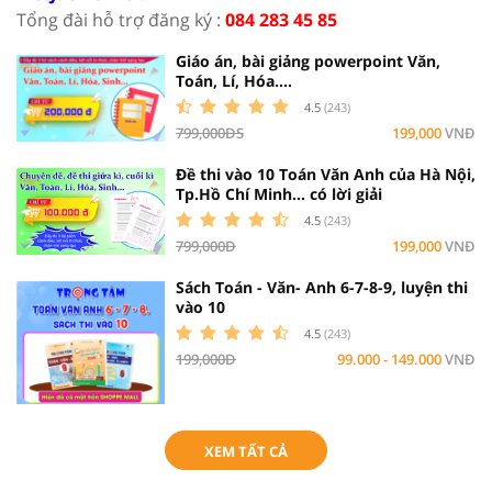
Tổng đài hỗ trợ đăng ký :
084 283 45 85
Giáo án, bài giảng powerpoint Văn,
Toán, Lí, Hóa....
4.5
(243)
799,000ĐS
199,000
VNĐ
Đề thi vào 10 Toán Văn Anh của Hà Nội,
Tp.Hồ Chí Minh... có lời giải
4.5
(243)
799,000Đ
199,000
VNĐ
Sách Toán - Văn- Anh 6-7-8-9, luyện thi
vào 10
4.5
(243)
199,000Đ
99.000 - 149.000
VNĐ
XEM TẤT CẢ