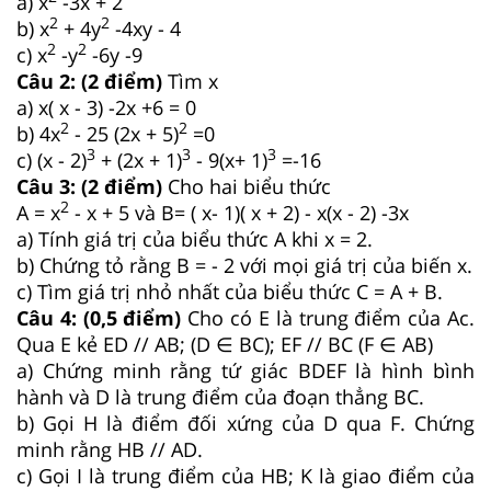
a) x
-3x + 2
2
2
b) x
+ 4y
-4xy - 4
2
2
c) x
-y
-6y -9
Câu 2: (2 điểm)
Tìm x
a) x( x - 3) -2x +6 = 0
2
2
b) 4x
- 25 (2x + 5)
=0
3
3
3
c) (x - 2)
+ (2x + 1)
- 9(x+ 1)
=-16
Câu 3: (2 điểm)
Cho hai biểu thức
2
A = x
- x + 5 và B= ( x- 1)( x + 2) - x(x - 2) -3x
a) Tính giá trị của biểu thức A khi x = 2.
b) Chứng tỏ rằng B = - 2 với mọi giá trị của biến x.
c) Tìm giá trị nhỏ nhất của biểu thức C = A + B.
Câu 4: (0,5 điểm)
Cho có E là trung điểm của Ac.
Qua E kẻ ED // AB; (D ∈ BC); EF // BC (F ∈ AB)
a) Chứng minh rằng tứ giác BDEF là hình bình
hành và D là trung điểm của đoạn thẳng BC.
b) Gọi H là điểm đối xứng của D qua F. Chứng
minh rằng HB // AD.
c) Gọi I là trung điểm của HB; K là giao điểm của