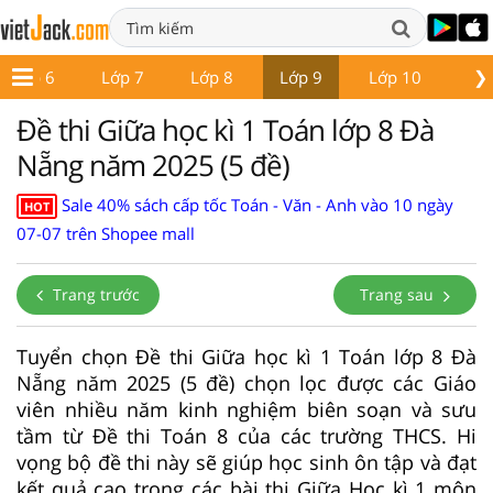
❯
Lớp 6
Lớp 7
Lớp 8
Lớp 9
Lớp 10
Lớ
Đề thi Giữa học kì 1 Toán lớp 8 Đà
Nẵng năm 2025 (5 đề)
Sale 40% sách cấp tốc Toán - Văn - Anh vào 10 ngày
HOT
07-07 trên Shopee mall
Trang trước
Trang sau
Tuyển chọn Đề thi Giữa học kì 1 Toán lớp 8 Đà
Nẵng năm 2025 (5 đề) chọn lọc được các Giáo
viên nhiều năm kinh nghiệm biên soạn và sưu
tầm từ Đề thi Toán 8 của các trường THCS. Hi
vọng bộ đề thi này sẽ giúp học sinh ôn tập và đạt
kết quả cao trong các bài thi Giữa Học kì 1 môn