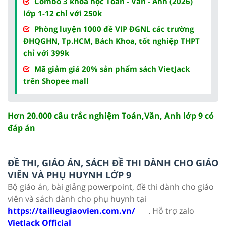
Combo 3 khóa học Toán - Văn - Anh (2026)
lớp 1-12 chỉ với 250k
Phòng luyện 1000 đề VIP ĐGNL các trường
ĐHQGHN, Tp.HCM, Bách Khoa, tốt nghiệp THPT
chỉ với 399k
Mã giảm giá 20% sản phẩm sách VietJack
trên Shopee mall
Hơn 20.000 câu trắc nghiệm Toán,Văn, Anh lớp 9 có
đáp án
ĐỀ THI, GIÁO ÁN, SÁCH ĐỀ THI DÀNH CHO GIÁO
VIÊN VÀ PHỤ HUYNH LỚP 9
Bộ giáo án, bài giảng powerpoint, đề thi dành cho giáo
viên và sách dành cho phụ huynh tại
https://tailieugiaovien.com.vn/
. Hỗ trợ zalo
VietJack Official