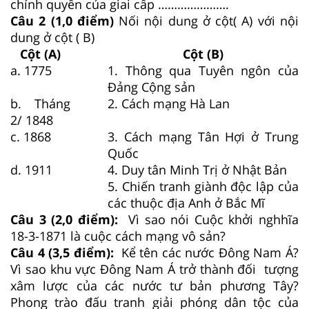
chính quyền của giai cấp ………………….
Câu 2 (1,0 điểm)
Nối nội dung ở cột( A) với nội
dung ở cột ( B)
Cột (A)
Cột (B)
a. 1775
1. Thông qua Tuyên ngôn của
Đảng Cộng sản
b. Tháng
2. Cách mạng Hà Lan
2/ 1848
c. 1868
3. Cách mạng Tân Hợi ở Trung
Quốc
d. 1911
4. Duy tân Minh Trị ở Nhật Bản
5. Chiến tranh giành độc lập của
các thuộc địa Anh ở Bắc Mĩ
Câu 3 (2,0 điểm):
Vì sao nói Cuộc khởi nghhĩa
18-3-1871 là cuộc cách mạng vô sản?
Câu 4 (3,5 điểm):
Kể tên các nước Đông Nam Á?
Vì sao khu vực Đông Nam Á trở thành đối tượng
xâm lược của các nước tư bản phương Tây?
Phong trào đấu tranh giải phóng dân tộc của