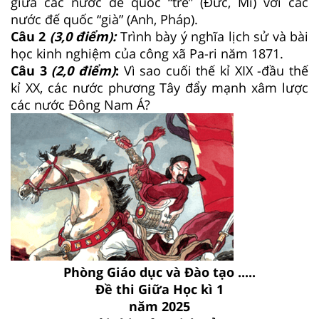
giữa các nước đế quốc “trẻ” (Đức, Mĩ) với các
nước đế quốc “già” (Anh, Pháp).
Câu 2
(3,0 điểm):
Trình bày ý nghĩa lịch sử và bài
học kinh nghiệm của công xã Pa-ri năm 1871.
Câu 3
(2,0 điểm)
:
Vì sao cuối thế kỉ XIX -đầu thế
kỉ XX, các nước phương Tây đẩy mạnh xâm lược
các nước Đông Nam Á?
Phòng Giáo dục và Đào tạo .....
Đề thi Giữa Học kì 1
năm 2025