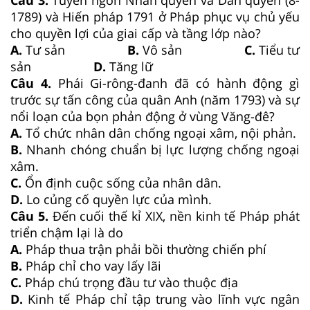
1789) và Hiến pháp 1791 ở Pháp phục vụ chủ yếu
cho quyền lợi của giai cấp và tầng lớp nào?
A.
Tư sản
B.
Vô sản
C.
Tiểu tư
sản
D.
Tăng lữ
Câu 4.
Phái Gi-rông-đanh đã có hành động gì
trước sự tấn công của quân Anh (năm 1793) và sự
nổi loạn của bọn phản động ở vùng Văng-đê?
A.
Tổ chức nhân dân chống ngoại xâm, nội phản.
B.
Nhanh chóng chuẩn bị lực lượng chống ngoại
xâm.
C.
Ổn định cuộc sống của nhân dân.
D.
Lo củng cố quyền lực của mình.
Câu 5.
Đến cuối thế kỉ XIX, nền kinh tế Pháp phát
triển chậm lại là do
A.
Pháp thua trận phải bồi thường chiến phí
B.
Pháp chỉ cho vay lấy lãi
C.
Pháp chú trọng đầu tư vào thuộc địa
D.
Kinh tế Pháp chỉ tập trung vào lĩnh vực ngân