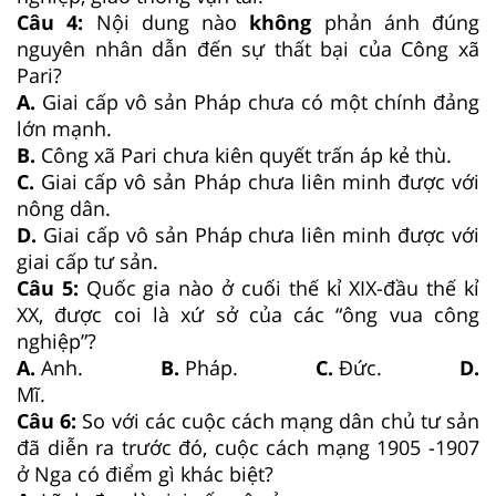
Câu 4:
Nội dung nào
không
phản ánh đúng
nguyên nhân dẫn đến sự thất bại của Công xã
Pari?
A.
Giai cấp vô sản Pháp chưa có một chính đảng
lớn mạnh.
B.
Công xã Pari chưa kiên quyết trấn áp kẻ thù.
C.
Giai cấp vô sản Pháp chưa liên minh được với
nông dân.
D.
Giai cấp vô sản Pháp chưa liên minh được với
giai cấp tư sản.
Câu 5:
Quốc gia nào ở cuối thế kỉ XIX-đầu thế kỉ
XX, được coi là xứ sở của các “ông vua công
nghiệp”?
A.
Anh.
B.
Pháp.
C.
Đức.
D.
Mĩ.
Câu 6:
So với các cuộc cách mạng dân chủ tư sản
đã diễn ra trước đó, cuộc cách mạng 1905 -1907
ở Nga có điểm gì khác biệt?