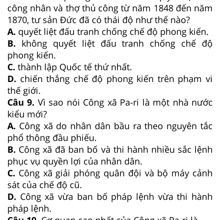
công nhân và thợ thủ công từ năm 1848 đến năm
1870, tư sản Đức đã có thái độ như thế nào?
A.
quyết liệt đấu tranh chống chế độ phong kiến.
B.
không quyết liệt đấu tranh chống chế độ
phong kiến.
C.
thành lập Quốc tế thứ nhất.
D.
chiến thắng chế độ phong kiến trên phạm vi
thế giới.
Câu 9.
Vì sao nói Công xã Pa-ri là một nhà nước
kiểu mới?
A.
Công xã do nhân dân bầu ra theo nguyên tắc
phổ thông đầu phiếu.
B.
Công xã đã ban bố và thi hành nhiều sắc lệnh
phục vụ quyền lợi của nhân dân.
C.
Công xã giải phóng quân đội và bộ máy cảnh
sát của chế độ cũ.
D.
Công xã vừa ban bố pháp lệnh vừa thi hành
pháp lệnh.
Câu 10.
Cơ quan cao nhất của Công xã Pa-ri là