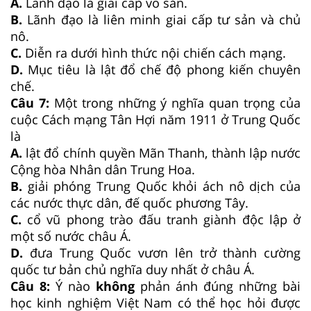
A.
Lãnh đạo là giai cấp vô sản.
B.
Lãnh đạo là liên minh giai cấp tư sản và chủ
nô.
C.
Diễn ra dưới hình thức nội chiến cách mạng.
D.
Mục tiêu là lật đổ chế độ phong kiến chuyên
chế.
Câu 7:
Một trong những ý nghĩa quan trọng của
cuộc Cách mạng Tân Hợi năm 1911 ở Trung Quốc
là
A.
lật đổ chính quyền Mãn Thanh, thành lập nước
Cộng hòa Nhân dân Trung Hoa.
B.
giải phóng Trung Quốc khỏi ách nô dịch của
các nước thực dân, đế quốc phương Tây.
C.
cổ vũ phong trào đấu tranh giành độc lập ở
một số nước châu Á.
D.
đưa Trung Quốc vươn lên trở thành cường
quốc tư bản chủ nghĩa duy nhất ở châu Á.
Câu 8:
Ý nào
không
phản ánh đúng những bài
học kinh nghiệm Việt Nam có thể học hỏi được