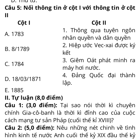
Câu 5: Nối thông tin ở cột I với thông tin ở cột
II
Cột I
Cột II
1. Thông qua tuyên ngôn
A. 1783
nhân quyền và dân quyền
2. Hiệp ước Vec-xai được ký
B. 8/1789
kết
3. Giêm Oát phát minh ra
C. 1784
máy hơi nước.
4. Đảng Quốc đại thành
D. 18/03/1871
lập.
E. 1885
II. Tự luận (8,0 điểm)
Câu 1: (3,0 điểm):
Tại sao nói thời kì chuyên
chính Gia-cô-banh là thời kì đỉnh cao của cuộc
cách mạng tư sản Pháp (cuối thế kỉ XVIII)?
Câu 2: (5,0 điểm):
Nêu những nét chinh về tình
hình kinh tế nước Anh cuối thế kỷ XIX đầu thế kỷ