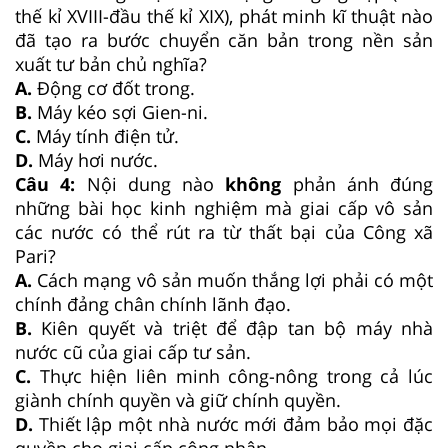
thế kỉ XVIII-đầu thế kỉ XIX), phát minh kĩ thuật nào
đã tạo ra bước chuyển căn bản trong nền sản
xuất tư bản chủ nghĩa?
A.
Động cơ đốt trong.
B.
Máy kéo sợi Gien-ni.
C.
Máy tính điện tử.
D.
Máy hơi nước.
Câu 4:
Nội dung nào
không
phản ánh đúng
những bài học kinh nghiệm mà giai cấp vô sản
các nước có thể rút ra từ thất bại của Công xã
Pari?
A.
Cách mạng vô sản muốn thắng lợi phải có một
chính đảng chân chính lãnh đạo.
B.
Kiên quyết và triệt để đập tan bộ máy nhà
nước cũ của giai cấp tư sản.
C.
Thực hiện liên minh công-nông trong cả lúc
giành chính quyền và giữ chính quyền.
D.
Thiết lập một nhà nước mới đảm bảo mọi đặc
quyền cho giai cấp công nhân.