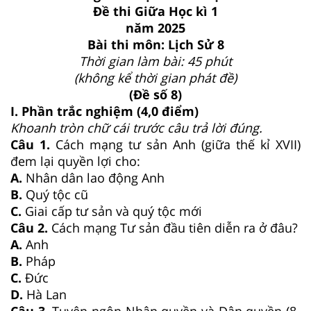
Đề thi Giữa Học kì 1
năm 2025
Bài thi môn: Lịch Sử 8
Thời gian làm bài: 45 phút
(không kể thời gian phát đề)
(Đề số 8)
I. Phần trắc nghiệm (4,0 điểm)
Khoanh tròn chữ cái trước câu trả lời đúng.
Câu 1.
Cách mạng tư sản Anh (giữa thế kỉ XVII)
đem lại quyền lợi cho:
A.
Nhân dân lao động Anh
B.
Quý tộc cũ
C.
Giai cấp tư sản và quý tộc mới
Câu 2.
Cách mạng Tư sản đầu tiên diễn ra ở đâu?
A.
Anh
B.
Pháp
C.
Đức
D.
Hà Lan
Câu 3.
Tuyên ngôn Nhân quyền và Dân quyền (8-