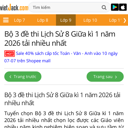
❯
6
Lớp 7
Lớp 8
Lớp 9
Lớp 10
Lớp 11
Bộ 3 đề thi Lịch Sử 8 Giữa kì 1 năm
2026 tải nhiều nhất
Sale 40% sách cấp tốc Toán - Văn - Anh vào 10 ngày
HOT
07-07 trên Shopee mall
Trang trước
Trang sau
Bộ 3 đề thi Lịch Sử 8 Giữa kì 1 năm 2026 tải
nhiều nhất
Tuyển chọn Bộ 3 đề thi Lịch Sử 8 Giữa kì 1 năm
2026 tải nhiều nhất chọn lọc được các Giáo viên
nhiều năm kinh nghiệm biên soạn và sưu tầm từ