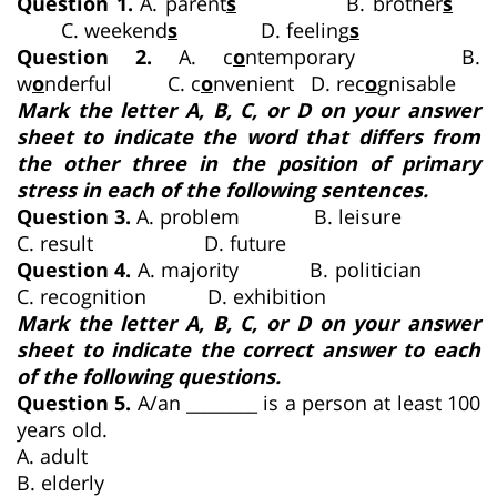
Question 1.
A. parent
s
B. brother
s
C. weekend
s
D. feeling
s
Question 2.
A. c
o
ntemporary B.
w
o
nderful C. c
o
nvenient D. rec
o
gnisable
Mark the letter A, B, C, or D on your answer
sheet to indicate the word that differs from
the other three in the position of primary
stress in each of the following sentences.
Question 3.
A. problem B. leisure
C. result D. future
Question 4.
A. majority B. politician
C. recognition D. exhibition
Mark the letter A, B, C, or D on your answer
sheet to indicate the correct answer to each
of the following questions.
Question 5.
A/an ________ is a person at least 100
years old.
A. adult
B. elderly