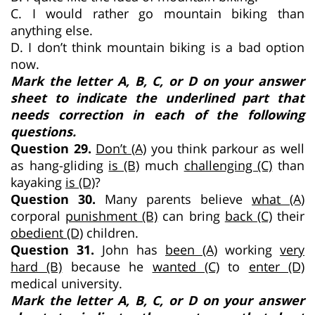
C. I would rather go mountain biking than
anything else.
D. I don’t think mountain biking is a bad option
now.
Mark the letter A, B, C, or D on your answer
sheet to indicate the underlined part that
needs correction in each of the following
questions.
Question 29.
Don’t (A)
you think parkour as well
as hang-gliding
is (B)
much
challenging (C)
than
kayaking
is (D)
?
Question 30.
Many parents believe
what (A)
corporal
punishment (B)
can bring
back (C)
their
obedient (D)
children.
Question 31.
John has
been (A)
working
very
hard (B)
because he
wanted (C)
to
enter (D)
medical university.
Mark the letter A, B, C, or D on your answer