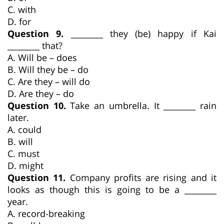
C. with
D. for
Question 9.
________ they (be) happy if Kai
________ that?
A. Will be – does
B. Will they be – do
C. Are they – will do
D. Are they – do
Question 10.
Take an umbrella. It ________ rain
later.
A. could
B. will
C. must
D. might
Question 11.
Company profits are rising and it
looks as though this is going to be a ________
year.
A. record-breaking