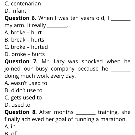
C. centenarian
D. infant
Question 6.
When I was ten years old, I ________
my arm. It really ________.
A. broke – hurt
B. break – hurts
C. broke – hurted
D. broke – hurts
Question 7.
Mr. Lazy was shocked when he
joined our busy company because he ________
doing much work every day.
A. wasn’t used to
B. didn’t use to
C. gets used to
D. used to
Question 8.
After months ________ training, she
finally achieved her goal of running a marathon.
A. in
B. of