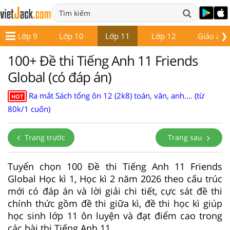
❯
Lớp 9
Lớp 10
Lớp 11
Lớp 12
Giáo án -
100+ Đề thi Tiếng Anh 11 Friends
Global (có đáp án)
Ra mắt Sách tổng ôn 12 (2k8) toán, văn, anh.... (từ
HOT
80k/1 cuốn)
Trang trước
Trang sau
Tuyển chọn 100 Đề thi Tiếng Anh 11 Friends
Global Học kì 1, Học kì 2 năm 2026 theo cấu trúc
mới có đáp án và lời giải chi tiết, cực sát đề thi
chính thức gồm đề thi giữa kì, đề thi học kì giúp
học sinh lớp 11 ôn luyện và đạt điểm cao trong
các bài thi Tiếng Anh 11.