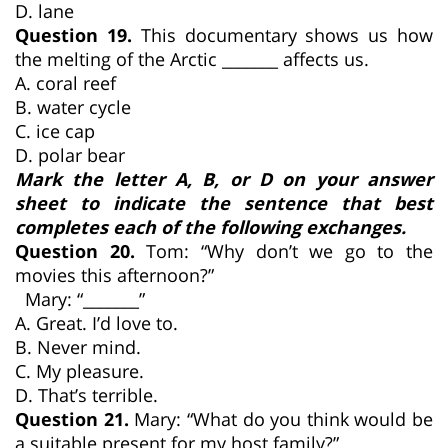
D. lane
Question 19.
This documentary shows us how
the melting of the Arctic _______ affects us.
A. coral reef
B. water cycle
C. ice cap
D. polar bear
Mark the letter A, B, or D on your answer
sheet to indicate the sentence that best
completes each of the following exchanges.
Question 20.
Tom: “Why don’t we go to the
movies this afternoon?”
Mary: “_______”
A. Great. I’d love to.
B. Never mind.
C. My pleasure.
D. That’s terrible.
Question 21.
Mary: “What do you think would be
a suitable present for my host family?”