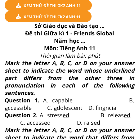
XEM THỬ ĐỀ THI GK2 ANH 11
XEM THỬ ĐỀ THI CK2 ANH 11
Sở Giáo dục và Đào tạo ...
Đề thi Giữa kì 1 - Friends Global
Năm học ...
Môn: Tiếng Anh 11
Thời gian làm bài: phút
Mark the letter A, B, C, or D on your answer
sheet to indicate the word whose underlined
part differs from the other three in
pronunciation in each of the following
sentences.
Question 1.
A. c
a
pable B.
a
ccessible C.
a
dolescent D. fin
a
ncial
Question 2.
A. stress
ed
B. releas
ed
C. access
ed
D. rais
ed
Mark the letter A, B, C, or D on your answer
sheet to indicate the word that differs from