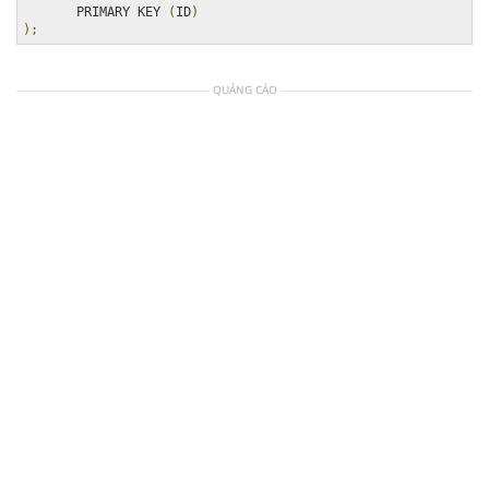
       PRIMARY KEY 
(
ID
)
);
QUẢNG CÁO