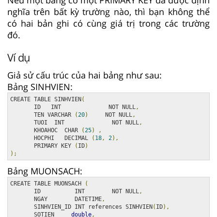
nghĩa trên bất kỳ trường nào, thì bạn không thể
có hai bản ghi có cùng giá trị trong các trường
đó.
Ví dụ
Giả sử cấu trúc của hai bảng như sau:
Bảng SINHVIEN:
CREATE TABLE SINHVIEN
(
       ID   INT              NOT NULL
,
       TEN VARCHAR 
(
20
)
     NOT NULL
,
       TUOI  INT              NOT NULL
,
       KHOAHOC  CHAR 
(
25
)
,
       HOCPHI   DECIMAL 
(
18
,
2
),
       PRIMARY KEY 
(
ID
)
);
Bảng MUONSACH:
CREATE TABLE MUONSACH 
(
       ID          INT        NOT NULL
,
       NGAY        DATETIME
,
       SINHVIEN_ID INT references SINHVIEN
(
ID
),
       SOTIEN     
double
,