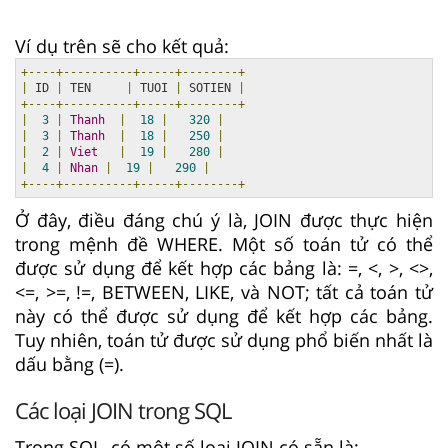
Ví dụ trên sẽ cho kết quả:
+----+----------+-----+--------+
|
 ID 
|
 TEN     
|
 TUOI 
|
 SOTIEN 
|
+----+----------+-----+--------+
|
3
|
Thanh
|
18
|
320
|
|
3
|
Thanh
|
18
|
250
|
|
2
|
Viet
|
19
|
280
|
|
4
|
Nhan
|
19
|
290
|
+----+----------+-----+--------+
Ở đây, điều đáng chú ý là, JOIN được thực hiện
trong mệnh đề WHERE. Một số toán tử có thể
được sử dụng để kết hợp các bảng là: =, <, >, <>,
<=, >=, !=, BETWEEN, LIKE, và NOT; tất cả toán tử
này có thể được sử dụng để kết hợp các bảng.
Tuy nhiên, toán tử được sử dụng phổ biến nhất là
dấu bằng (=).
Các loại JOIN trong SQL
Trong SQL, có một số loại JOIN có sẵn là: