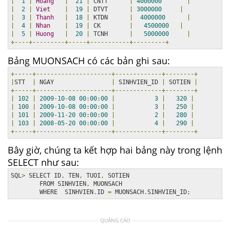
|
1
|
Hoang
|
21
|
 CNTT      
|
4000000
|
|
2
|
Viet
|
19
|
 DTVT      
|
3000000
|
|
3
|
Thanh
|
18
|
 KTDN      
|
4000000
|
|
4
|
Nhan
|
19
|
 CK        
|
4500000
|
|
5
|
Huong
|
20
|
 TCNH      
|
5000000
|
+----+---------+-----+-----------+---------+
Bảng MUONSACH có các bản ghi sau:
+-----+---------------------+-------------+--------+
|
STT  
|
 NGAY                
|
 SINHVIEN_ID 
|
 SOTIEN 
|
+-----+---------------------+-------------+--------+
|
102
|
2009
-
10
-
08
00
:
00
:
00
|
3
|
320
|
|
100
|
2009
-
10
-
08
00
:
00
:
00
|
3
|
250
|
|
101
|
2009
-
11
-
20
00
:
00
:
00
|
2
|
280
|
|
103
|
2008
-
05
-
20
00
:
00
:
00
|
4
|
290
|
+-----+---------------------+-------------+--------+
Bây giờ, chúng ta kết hợp hai bảng này trong lệnh
SELECT như sau:
SQL
>
 SELECT ID
,
 TEN
,
 TUOI
,
 SOTIEN

        FROM SINHVIEN
,
 MUONSACH

        WHERE  SINHVIEN
.
ID 
=
 MUONSACH
.
SINHVIEN_ID
;
QUẢNG CÁO