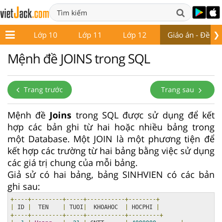
❯
ớp 9
Lớp 10
Lớp 11
Lớp 12
Giáo án - Đề thi
Mệnh đề JOINS trong SQL
Trang trước
Trang sau
Mệnh đề
Joins
trong SQL được sử dụng để kết
hợp các bản ghi từ hai hoặc nhiều bảng trong
một Database. Một JOIN là một phương tiện để
kết hợp các trường từ hai bảng bằng việc sử dụng
các giá trị chung của mỗi bảng.
Giả sử có hai bảng, bảng SINHVIEN có các bản
ghi sau:
+----+---------+-----+-----------+--------+
|
 ID 
|
  TEN    
|
 TUOI
|
  KHOAHOC  
|
 HOCPHI 
|
+----+---------+-----+-----------+---------+