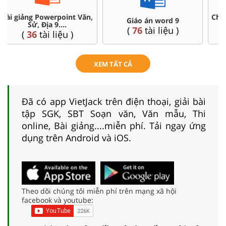
Chuyên đề dạy thêm Toán,
Đề thi HSG 9
Lí, Hóa ...9
(
9
tài liệu )
(
77
tài liệu )
XEM TẤT CẢ
Đã có app VietJack trên điện thoại, giải bài
tập SGK, SBT Soạn văn, Văn mẫu, Thi
online, Bài giảng....miễn phí. Tải ngay ứng
dụng trên Android và iOS.
Theo dõi chúng tôi miễn phí trên mạng xã hội
facebook và youtube: