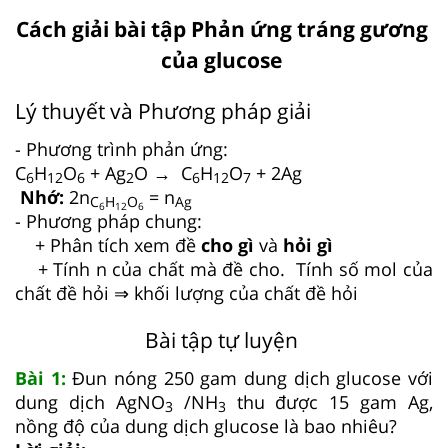
Cách giải bài tập Phản ứng tráng gương
của glucose
Lý thuyết và Phương pháp giải
- Phương trình phản ứng:
C
H
O
+ Ag
O → C
H
O
+ 2Ag
6
12
6
2
6
12
7
Nhớ:
2n
= n
C
H
O
Ag
6
12
6
- Phương pháp chung:
+ Phân tích xem đề
cho gì
và
hỏi gì
+ Tính n của chất mà đề cho. Tính số mol của
chất đề hỏi ⇒ khối lượng của chất đề hỏi
Bài tập tự luyện
Bài 1:
Đun nóng 250 gam dung dịch glucose với
dung dịch AgNO
/NH
thu được 15 gam Ag,
3
3
nồng độ của dung dịch glucose là bao nhiêu?