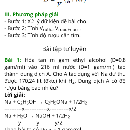
III. Phương pháp giải
- Bước 1: Xử lý dữ kiện đề bài cho.
- Bước 2: Tính V
, V
.
rươu
ruou+nuoc
- Bước 3: Tính độ rượu cần tìm.
Bài tập tự luyện
Bài 1:
Hòa tan m gam ethyl alcohol (D=0,8
gam/ml) vào 216 ml nước (D=1 gam/ml) tạo
thành dung dịch A. Cho A tác dụng với Na dư thu
được 170,24 lit (đktc) khí H
. Dung dịch A có độ
2
rượu bằng bao nhiêu?
Lời giải:
Na + C
H
OH → C
H
ONa + 1/2H
2
5
2
5
2
----------x-------------x-----------x/2
Na + H
O → NaOH + 1/2H
2
2
--------y---------y---------y/2
Theo bài ta có D
= 1 gam/ml