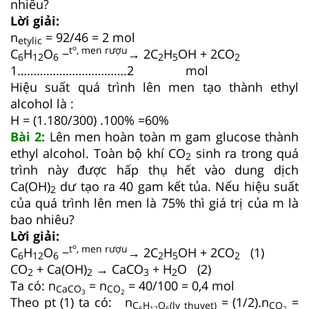
nhiêu?
Lời giải:
n
= 92/46 = 2 mol
etylic
o
t
, men rượu
C
H
O
−
→ 2C
H
OH + 2CO
6
12
6
2
5
2
1…………………………….2 mol
Hiệu suất quá trình lên men tạo thành ethyl
alcohol là :
H = (1.180/300) .100% =60%
Bài 2:
Lên men hoàn toàn m gam glucose thành
ethyl alcohol. Toàn bộ khí CO
sinh ra trong quá
2
trình này được hấp thụ hết vào dung dịch
Ca(OH)
dư tạo ra 40 gam kết tủa. Nếu hiệu suất
2
của quá trình lên men là 75% thì giá trị của m là
bao nhiêu?
Lời giải:
o
t
, men rượu
C
H
O
−
→ 2C
H
OH + 2CO
(1)
6
12
6
2
5
2
CO
+ Ca(OH)
→ CaCO
+ H
O (2)
2
2
3
2
Ta có: n
= n
= 40/100 = 0,4 mol
CaCO
CO
3
2
Theo pt (1) ta có: n
= (1/2).n
=
C
H
O
(ly thuyet)
CO
6
12
6
2