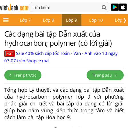
❯
ớp 6
Lớp 7
Lớp 8
Lớp 9
Lớp 10
Lớp 1
Các dạng bài tập Dẫn xuất của
hydrocarbon; polymer (có lời giải)
Sale 40% sách cấp tốc Toán - Văn - Anh vào 10 ngày
HOT
07-07 trên Shopee mall
Trang trước
Trang sau
Tổng hợp Lý thuyết và các dạng bài tập Dẫn xuất
của hydrocarbon; polymer lớp 9 với phương
pháp giải chi tiết và bài tập đa dạng có lời giải
giúp bạn nắm vững kiến thức trọng tâm và biết
cách làm bài tập Hóa học 9.