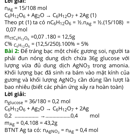
Lời giải:
n
= 15/108 mol
Ag
C
H
O
+ Ag
O → C
H
O
+ 2Ag (1)
6
12
6
2
6
12
7
Theo pt (1) ta có nC
H
O
= ½.n
= ½.(15/108) =
6
12
6
Ag
0,07 mol
m
=0,07 .180 = 12,5g
ctC
H
O
6
12
6
C%
= (12,5/250).100% = 5%
C
H
O
6
12
6
Bài 2:
Để tráng bạc một chiếc gương soi, người ta
phải đun nóng dung dịch chứa 36g glucose với
lượng vừa đủ dung dịch AgNO
trong amonia.
3
Khối lượng bạc đã sinh ra bám vào mặt kính của
gương và khối lượng AgNO
cần dùng lần lượt là
3
bao nhiêu (biết các phản ứng xảy ra hoàn toàn)
Lời giải:
n
= 36/180 = 0,2 mol
glucose
C
H
O
+ Ag
O → C
H
O
+ 2Ag
6
12
6
2
6
12
7
0,2 …………….. →………………0,4 mol
m
= 0,4.108 = 43,2g
Ag
BTNT Ag ta có: n
= n
= 0,4 mol
AgNO
Ag
3