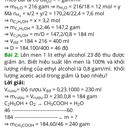
H
O
2
⇒ m
= 216 gam ⇒ n
= 216/18 = 12 mol = y
H
O
H
O
2
2
Mà n
= x/2 + y/2 = 170,24/22,4 = 7,6 mol
H
2
⇒ n
= x = 3,2 mol
C
H
OH
2
5
⇒ m
= 3,2.46 = 147,2 gam
C
H
OH
2
5
⇒ V
= m/D = 147,2/0,8 = 184 ml
C
H
OH
2
5
⇒ V
= 184 + 216 = 400 ml
dd
⇒ D = 184.100/400 = 46 độ
Bài 2:
Lên men 1 lit ethyl alcohol 23 độ thu được
giấm ăn. Biết hiệu suất lên men là 100% và khối
lượng riêng của ethyl alcohol là 0,8 gam/ml. Khối
lượng acetic acid trong giấm là bao nhiêu?
Lời giải:
V
= Độ rượu.V
= 0,23.1000 = 230 ml
ruou
dd
⇒ m
= V
.D = 230.0,8 = 184 gam
rượu
rượu
C
H
OH + O
→ CH
COOH + H
O
2
5
2
3
2
46 --------------------------------60
184 -------------------------→ m = ?
⇒ m
= 184.60/46 = 240 gam
CH
COOH
3