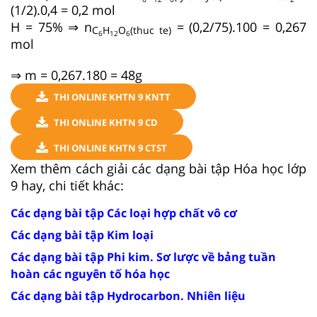
(1/2).0,4 = 0,2 mol
H = 75% ⇒ n
= (0,2/75).100 = 0,267
C
H
O
(thuc te)
6
12
6
mol
⇒ m = 0,267.180 = 48g
THI ONLINE KHTN 9 KNTT
THI ONLINE KHTN 9 CD
THI ONLINE KHTN 9 CTST
Xem thêm cách giải các dạng bài tập Hóa học lớp
9 hay, chi tiết khác:
Các dạng bài tập Các loại hợp chất vô cơ
Các dạng bài tập Kim loại
Các dạng bài tập Phi kim. Sơ lược về bảng tuần
hoàn các nguyên tố hóa học
Các dạng bài tập Hydrocarbon. Nhiên liệu