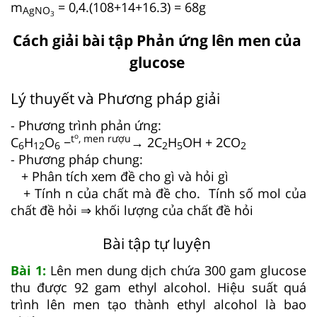
m
= 0,4.(108+14+16.3) = 68g
AgNO
3
Cách giải bài tập Phản ứng lên men của
glucose
Lý thuyết và Phương pháp giải
- Phương trình phản ứng:
o
t
, men rượu
C
H
O
−
→ 2C
H
OH + 2CO
6
12
6
2
5
2
- Phương pháp chung:
+ Phân tích xem đề cho gì và hỏi gì
+ Tính n của chất mà đề cho. Tính số mol của
chất đề hỏi ⇒ khối lượng của chất đề hỏi
Bài tập tự luyện
Bài 1:
Lên men dung dịch chứa 300 gam glucose
thu được 92 gam ethyl alcohol. Hiệu suất quá
trình lên men tạo thành ethyl alcohol là bao