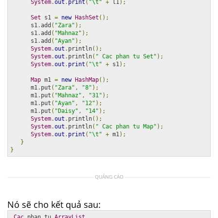
System
.
out
.
print
(
"\t"
+
 l1
);
Set
 s1 
=
new
HashSet
();
      s1
.
add
(
"Zara"
);
      s1
.
add
(
"Mahnaz"
);
      s1
.
add
(
"Ayan"
);
System
.
out
.
println
();
System
.
out
.
println
(
" Cac phan tu Set"
);
System
.
out
.
print
(
"\t"
+
 s1
);
Map
 m1 
=
new
HashMap
();
      m1
.
put
(
"Zara"
,
"8"
);
      m1
.
put
(
"Mahnaz"
,
"31"
);
      m1
.
put
(
"Ayan"
,
"12"
);
      m1
.
put
(
"Daisy"
,
"14"
);
System
.
out
.
println
();
System
.
out
.
println
(
" Cac phan tu Map"
);
System
.
out
.
print
(
"\t"
+
 m1
);
}
}
QUẢNG CÁO
Nó sẽ cho kết quả sau:
Cac
 phan tu 
ArrayList