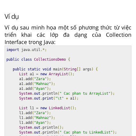
Ví dụ
Ví dụ sau minh họa một số phương thức từ việc
triển khai các lớp đa dạng của Collection
Interface trong Java:
import
 java
.
util
.*;
public
class
CollectionsDemo
{
public
static
void
 main
(
String
[]
 args
)
{
List
 a1 
=
new
ArrayList
();
      a1
.
add
(
"Zara"
);
      a1
.
add
(
"Mahnaz"
);
      a1
.
add
(
"Ayan"
);
System
.
out
.
println
(
" Cac phan tu ArrayList"
);
System
.
out
.
print
(
"\t"
+
 a1
);
List
 l1 
=
new
LinkedList
();
      l1
.
add
(
"Zara"
);
      l1
.
add
(
"Mahnaz"
);
      l1
.
add
(
"Ayan"
);
System
.
out
.
println
();
System
.
out
.
println
(
" Cac phan tu LinkedList"
);