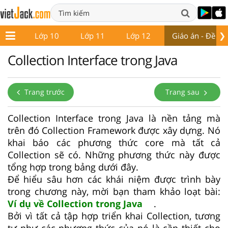
❯
ớp 9
Lớp 10
Lớp 11
Lớp 12
Giáo án - Đề thi
Collection Interface trong Java
Trang trước
Trang sau
Collection Interface trong Java là nền tảng mà
trên đó Collection Framework được xây dựng. Nó
khai báo các phương thức core mà tất cả
Collection sẽ có. Những phương thức này được
tổng hợp trong bảng dưới đây.
Để hiểu sâu hơn các khái niệm được trình bày
trong chương này, mời bạn tham khảo loạt bài:
Ví dụ về Collection trong Java
.
Bởi vì tất cả tập hợp triển khai Collection, tương
tự như các phương thức của nó là cần thiết cho