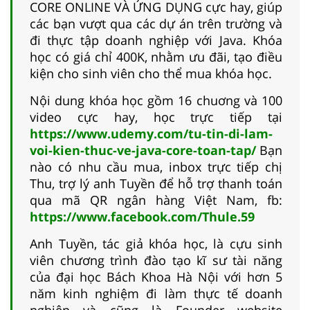
CORE ONLINE VÀ ỨNG DỤNG cực hay, giúp
các bạn vượt qua các dự án trên trường và
đi thực tập doanh nghiệp với Java. Khóa
học có giá chỉ 400K, nhằm ưu đãi, tạo điều
kiện cho sinh viên cho thể mua khóa học.
Nội dung khóa học gồm 16 chuơng và 100
video cực hay, học trực tiếp tại
https://www.udemy.com/tu-tin-di-lam-
voi-kien-thuc-ve-java-core-toan-tap/
Bạn
nào có nhu cầu mua, inbox trực tiếp chị
Thu, trợ lý anh Tuyền để hỗ trợ thanh toán
qua mã QR ngân hàng Việt Nam, fb:
https://www.facebook.com/Thule.59
Anh Tuyền, tác giả khóa học, là cựu sinh
viên chương trình đào tạo kĩ sư tài năng
của đại học Bách Khoa Hà Nội với hơn 5
năm kinh nghiệm đi làm thực tế doanh
nghiệp và cũng là Founder website