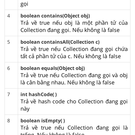
gọi
4
boolean contains(Object obj)
Trả về true nếu obj là một phần tử của
Collection đang gọi. Nếu không là false
5
boolean containsAll(Collection c)
Trả về true nếu Collection đang gọi chứa
tất cả phần tử của c. Nếu không là false
6
boolean equals(Object obj)
Trả về true nếu Collection đang gọi và obj
là cân bằng nhau. Nếu không là false
7
int hashCode( )
Trả về hash code cho Collection đang gọi
này
8
boolean isEmpty( )
Trả về true nếu Collection đang gọi là
trống. Nếu không là false