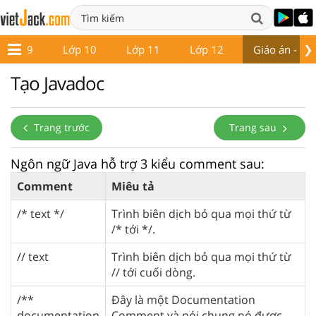
❯
Lớp 9
Lớp 10
Lớp 11
Lớp 12
Giáo án - Đề 
Tạo Javadoc
Trang trước
Trang sau
Ngôn ngữ Java hỗ trợ 3 kiểu comment sau:
Comment
Miêu tả
/* text */
Trình biên dịch bỏ qua mọi thứ từ
/* tới */.
// text
Trình biên dịch bỏ qua mọi thứ từ
// tới cuối dòng.
/**
Đây là một Documentation
documentation
Comment và nói chung nó được