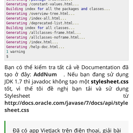
Generating
/
constant
-
values
.
html
...
Building
 index 
for
 all the packages 
and
 classes
...
Generating
/
overview
-
tree
.
html
...
Generating
/
index
-
all
.
html
...
Generating
/
deprecated
-
list
.
html
...
Building
 index 
for
 all classes
...
Generating
/
allclasses
-
frame
.
html
...
Generating
/
allclasses
-
noframe
.
html
...
Generating
/
index
.
html
...
Generating
/
help
-
doc
.
html
...
1
 warning

$
Bạn có thể kiểm tra tất cả về Documentation đã
tạo ở đây:
AddNum
. Nếu bạn đang sử dụng
JDK 1.7 thì javadoc không tạo một
stylesheet.css
tốt, vì thế tôi đề nghị bạn tải và sử dụng
Stylesheet từ
http://docs.oracle.com/javase/7/docs/api/style
sheet.css
Đã có app VietJack trên điện thoại, giải bài