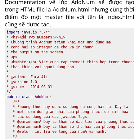
Documentation về lớp AddNum sẽ được tạo
trong HTML file là AddNum.html nhưng cùng thời
điểm đó một master file với tên là index.html
cũng sẽ được tạo.
import
 java
.
io
.*;
/**

* <h1>Add Two Numbers!</h1>

* Chuong trinh AddNum trien khai mot ung dung ma

* cong hai so integer da cho va in chung

* the output on the screen.

* <p>

* <b>Note:</b> Viec cung cap comment thich hop trong chuong t
* than thien voi nguoi dung hon.

*

* @author  Zara Ali

* @version 1.0

* @since   2014-03-31

*/
public
class
AddNum
{
/**

   * Phuong thuc nay duoc su dung de cong hai so. Day la

   * mot form don gian nhat cua phuong thuc, de minh hoa

   * cac su dung cua cac javadoc Tags.

   * @param numA Day la tham so dau tien cua phuong thuc addN
   * @param numB Day la tham so thu hai cua phuong thuc addNu
   * @return int Tra ve tong cua numA va numB.

   */