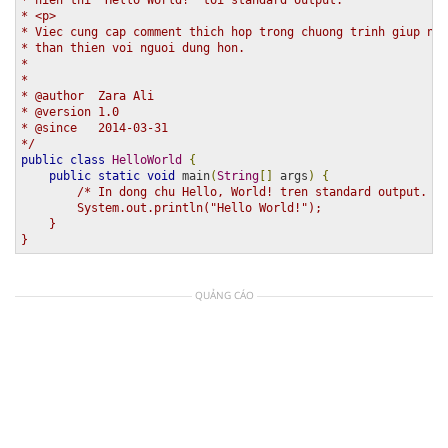
* <p>

* Viec cung cap comment thich hop trong chuong trinh giup no 
* than thien voi nguoi dung hon.

* 

*

* @author  Zara Ali

* @version 1.0

* @since   2014-03-31 

*/
public
class
HelloWorld
{
public
static
void
 main
(
String
[]
 args
)
{
/* In dong chu Hello, World! tren standard output.

        System.out.println("Hello World!");

    }

}
QUẢNG CÁO