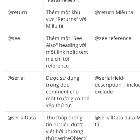
@return
Thêm một khu
@return Miêu tả
vực "Returns" với
Miêu tả
@see
Thêm một "See
@see reference
Also" heading với
một link hoặc text
mà chỉ tới
reference
@serial
Được sử dụng
@serial field-
trong doc
description | inclu
comment cho
exclude
một trường có thể
xếp thứ tự.
@serialData
Thu thập thông
@serialData data-
tin dữ liệu được
tả
viết bởi phương
thức writeObject(