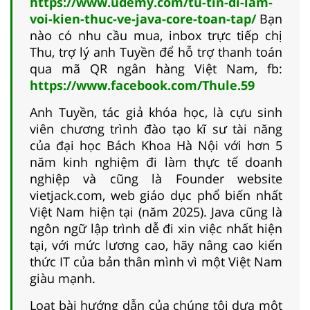
https://www.udemy.com/tu-tin-di-lam-
voi-kien-thuc-ve-java-core-toan-tap/
Bạn
nào có nhu cầu mua, inbox trực tiếp chị
Thu, trợ lý anh Tuyền để hỗ trợ thanh toán
qua mã QR ngân hàng Việt Nam, fb:
https://www.facebook.com/Thule.59
Anh Tuyền, tác giả khóa học, là cựu sinh
viên chương trình đào tạo kĩ sư tài năng
của đại học Bách Khoa Hà Nội với hơn 5
năm kinh nghiệm đi làm thực tế doanh
nghiệp và cũng là Founder website
vietjack.com, web giáo dục phổ biến nhất
Việt Nam hiện tại (năm 2025). Java cũng là
ngôn ngữ lập trình dễ đi xin việc nhất hiện
tại, với mức lương cao, hãy nâng cao kiến
thức IT của bản thân mình vì một Việt Nam
giàu mạnh.
Loạt bài hướng dẫn của chúng tôi dựa một