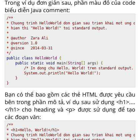
Trong ví dụ đơn giản sau, phần màu đỏ của code
biểu diễn Java comment:
/**

* Chuong trinh HelloWorld don gian sau trien khai mot ung dun
* hien thi "Hello World!" toi standard output.

*

* @author  Zara Ali

* @version 1.0

* @since   2014-03-31 

*/
public
class
HelloWorld
{
public
static
void
 main
(
String
[]
 args
)
{
/* In dong chu Hello, World! tren standard output.

        System.out.println("Hello World!");

    }

}
Bạn có thể bao gồm các thẻ HTML được yêu cầu
bên trong phần mô tả, ví dụ sau sử dụng <h1>....
</h1> cho heading và <p> được sử dụng để tạo
các đoạn văn:
/**

* <h1>Hello, World!</h1>

* Chuong trinh HelloWorld don gian sau trien khai mot ung dun
* hien thi "Hello World!" toi standard output.
