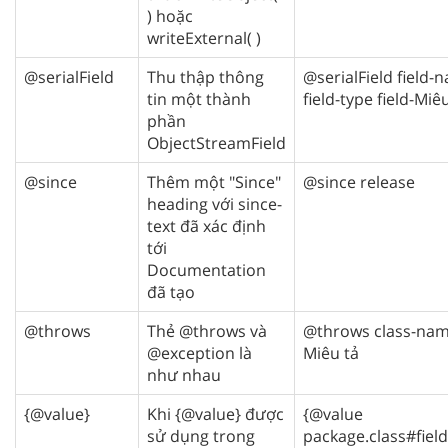
) hoặc
writeExternal( )
@serialField
Thu thập thông
@serialField field-
tin một thành
field-type field-Miê
phần
ObjectStreamField
@since
Thêm một "Since"
@since release
heading với since-
text đã xác định
tới
Documentation
đã tạo
@throws
Thẻ @throws và
@throws class-na
@exception là
Miêu tả
như nhau
{@value}
Khi {@value} được
{@value
sử dụng trong
package.class#field