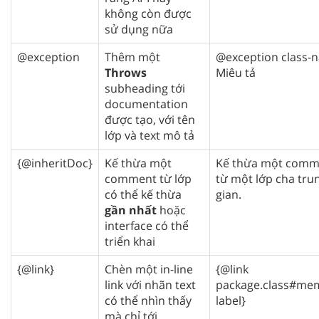
không còn được
sử dụng nữa
@exception
Thêm một
@exception class-
Throws
Miêu tả
subheading tới
documentation
được tạo, với tên
lớp và text mô tả
{@inheritDoc}
Kế thừa một
Kế thừa một comm
comment từ lớp
từ một lớp cha tru
có thể kế thừa
gian.
gần nhất
hoặc
interface có thể
triển khai
{@link}
Chèn một in-line
{@link
link với nhãn text
package.class#me
có thể nhìn thấy
label}
mà chỉ tới