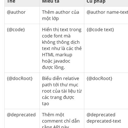
Thẻ
Miêu tả
Cú pháp
@author
Thêm author của
@author name-tex
một lớp
{@code}
Hiển thị text trong
{@code text}
code font mà
không thông dịch
text như là các thẻ
HTML markup
hoặc javadoc
được lồng.
{@docRoot}
Biểu diễn relative
{@docRoot}
path tới thư mục
root của tài liệu từ
các trang được
tạo
@deprecated
Thêm một
@deprecated
comment chỉ dẫn
deprecated-text
rằng API này