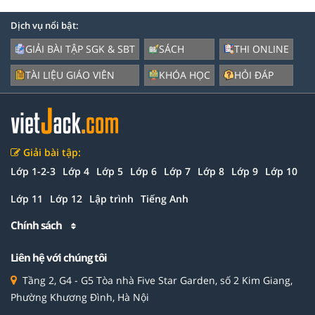
Dịch vụ nổi bật:
GIẢI BÀI TẬP SGK & SBT
SÁCH
THI ONLINE
TÀI LIỆU GIÁO VIÊN
KHÓA HỌC
HỎI ĐÁP
Giải bài tập:
Lớp 1-2-3
Lớp 4
Lớp 5
Lớp 6
Lớp 7
Lớp 8
Lớp 9
Lớp 10
Lớp 11
Lớp 12
Lập trình
Tiếng Anh
Chính sách
Liên hệ với chúng tôi
Tầng 2, G4 - G5 Tòa nhà Five Star Garden, số 2 Kim Giang,
Phường Khương Đình, Hà Nội