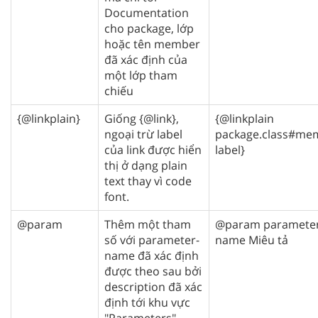
Documentation
cho package, lớp
hoặc tên member
đã xác định của
một lớp tham
chiếu
{@linkplain}
Giống {@link},
{@linkplain
ngoại trừ label
package.class#me
của link được hiển
label}
thị ở dạng plain
text thay vì code
font.
@param
Thêm một tham
@param parameter
số với parameter-
name Miêu tả
name đã xác định
được theo sau bởi
description đã xác
định tới khu vực
"Parameters".