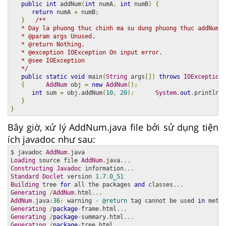
public
int
 addNum
(
int
 numA
,
int
 numB
)
{
return
 numA 
+
 numB
;
}
/**

   * Day la phuong thuc chinh ma su dung phuong thuc addNum.

   * @param args Unused.

   * @return Nothing.

   * @exception IOException On input error.

   * @see IOException

   */
public
static
void
 main
(
String
 args
[])
throws
IOException
{
AddNum
 obj 
=
new
AddNum
();
int
 sum 
=
 obj
.
addNum
(
10
,
20
);
System
.
out
.
println
(
"
}
}
Bây giờ, xử lý AddNum.java file bởi sử dụng tiện
ích javadoc như sau:
$ javadoc 
AddNum
.
Loading
 source file 
AddNum
.
java
...
Constructing
Javadoc
 information
...
Standard
Doclet
 version 
1.7
.
0_51
Building
 tree 
for
 all the packages 
and
 classes
...
Generating
/
AddNum
.
html
...
AddNum
.
java
:
36
:
 warning 
-
@return
 tag cannot be used 
in
 metho
Generating
/
package
-
frame
.
html
...
Generating
/
package
-
summary
.
html
...
Generating
/
package
-
tree
.
html
...