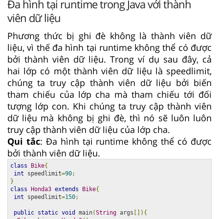
Đa hình tại runtime trong Java với thành
viên dữ liệu
Phương thức bị ghi đè không là thành viên dữ
liệu, vì thế đa hình tại runtime không thể có được
bởi thành viên dữ liệu. Trong ví dụ sau đây, cả
hai lớp có một thành viên dữ liệu là speedlimit,
chúng ta truy cập thành viên dữ liệu bởi biến
tham chiếu của lớp cha mà tham chiếu tới đối
tượng lớp con. Khi chúng ta truy cập thành viên
dữ liệu mà không bị ghi đè, thì nó sẽ luôn luôn
truy cập thành viên dữ liệu của lớp cha.
Qui tắc
: Đa hình tại runtime không thể có được
bởi thành viên dữ liệu.
class
Bike
{
int
 speedlimit
=
90
;
}
class
Honda3
extends
Bike
{
int
 speedlimit
=
150
;
public
static
void
 main
(
String
 args
[]){