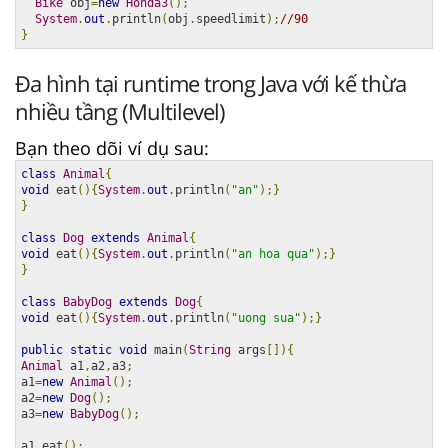
Bike
 obj
=
new
Honda3
();
System
.
out
.
println
(
obj
.
speedlimit
);
//90  
}
Đa hình tại runtime trong Java với kế thừa
nhiều tầng (Multilevel)
Bạn theo dõi ví dụ sau:
class
Animal
{
void
 eat
(){
System
.
out
.
println
(
"an"
);}
}
class
Dog
extends
Animal
{
void
 eat
(){
System
.
out
.
println
(
"an hoa qua"
);}
}
class
BabyDog
extends
Dog
{
void
 eat
(){
System
.
out
.
println
(
"uong sua"
);}
public
static
void
 main
(
String
 args
[]){
Animal
 a1
,
a2
,
a3
;
a1
=
new
Animal
();
a2
=
new
Dog
();
a3
=
new
BabyDog
();
a1
.
eat
();