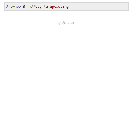
A a
=
new
 B
();
//day la upcasting  
QUẢNG CÁO