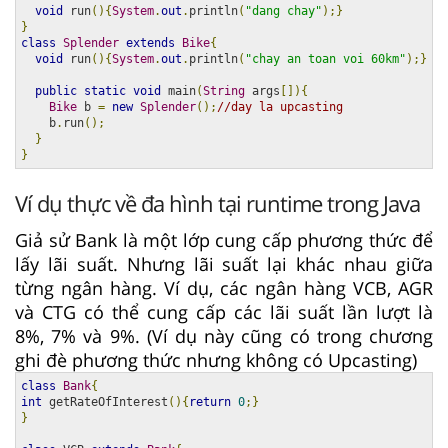
void
 run
(){
System
.
out
.
println
(
"dang chay"
);}
}
class
Splender
extends
Bike
{
void
 run
(){
System
.
out
.
println
(
"chay an toan voi 60km"
);}
public
static
void
 main
(
String
 args
[]){
Bike
 b 
=
new
Splender
();
//day la upcasting  
    b
.
run
();
}
}
Ví dụ thực về đa hình tại runtime trong Java
Giả sử Bank là một lớp cung cấp phương thức để
lấy lãi suất. Nhưng lãi suất lại khác nhau giữa
từng ngân hàng. Ví dụ, các ngân hàng VCB, AGR
và CTG có thể cung cấp các lãi suất lần lượt là
8%, 7% và 9%. (Ví dụ này cũng có trong chương
ghi đè phương thức nhưng không có Upcasting)
class
Bank
{
int
 getRateOfInterest
(){
return
0
;}
}