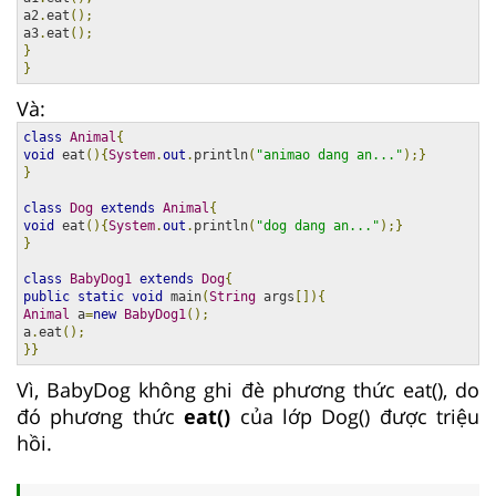
a2
.
eat
();
a3
.
eat
();
}
}
Và:
class
Animal
{
void
 eat
(){
System
.
out
.
println
(
"animao dang an..."
);}
}
class
Dog
extends
Animal
{
void
 eat
(){
System
.
out
.
println
(
"dog dang an..."
);}
}
class
BabyDog1
extends
Dog
{
public
static
void
 main
(
String
 args
[]){
Animal
 a
=
new
BabyDog1
();
a
.
eat
();
}}
Vì, BabyDog không ghi đè phương thức eat(), do
đó phương thức
eat()
của lớp Dog() được triệu
hồi.