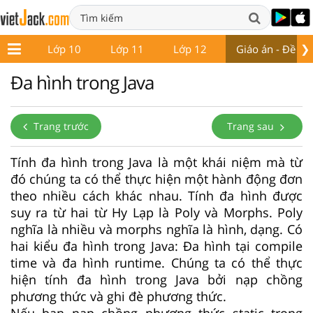
❯
ớp 9
Lớp 10
Lớp 11
Lớp 12
Giáo án - Đề thi
Đa hình trong Java
Trang trước
Trang sau
Tính đa hình trong Java là một khái niệm mà từ
đó chúng ta có thể thực hiện một hành động đơn
theo nhiều cách khác nhau. Tính đa hình được
suy ra từ hai từ Hy Lạp là Poly và Morphs. Poly
nghĩa là nhiều và morphs nghĩa là hình, dạng. Có
hai kiểu đa hình trong Java: Đa hình tại compile
time và đa hình runtime. Chúng ta có thể thực
hiện tính đa hình trong Java bởi nạp chồng
phương thức và ghi đè phương thức.
Nếu bạn nạp chồng phương thức static trong