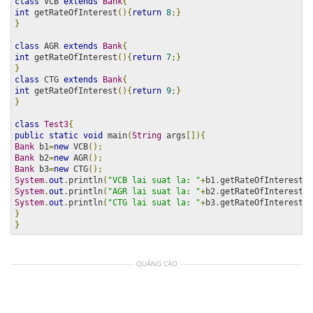
class
 VCB 
extends
Bank
{
int
 getRateOfInterest
(){
return
8
;}
}
class
 AGR 
extends
Bank
{
int
 getRateOfInterest
(){
return
7
;}
}
class
 CTG 
extends
Bank
{
int
 getRateOfInterest
(){
return
9
;}
}
class
Test3
{
public
static
void
 main
(
String
 args
[]){
Bank
 b1
=
new
 VCB
();
Bank
 b2
=
new
 AGR
();
Bank
 b3
=
new
 CTG
();
System
.
out
.
println
(
"VCB lai suat la: "
+
b1
.
getRateOfInterest
()
System
.
out
.
println
(
"AGR lai suat la: "
+
b2
.
getRateOfInterest
()
System
.
out
.
println
(
"CTG lai suat la: "
+
b3
.
getRateOfInterest
()
}
}
QUẢNG CÁO