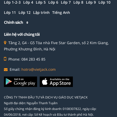
Lớp 1-2-3
Lớp 4
Lớp 5
Lớp 6
Lớp 7
Lớp 8
Lớp 9
Lớp 10
Lớp 11
Lớp 12
Lập trình
Tiếng Anh
Chính sách
Liên hệ với chúng tôi
Tầng 2, G4 - G5 Tòa nhà Five Star Garden, số 2 Kim Giang,
Phường Khương Đình, Hà Nội
Phone: 084 283 45 85
Email:
hotro@vietjack.com
CÔNG TY TNHH ĐẦU TƯ VÀ DỊCH VỤ GIÁO DỤC VIETJACK
Người đại diện: Nguyễn Thanh Tuyền
Số giấy chứng nhận đăng ký kinh doanh: 0108307822, ngày cấp:
04/06/2018, nơi cấp: Sở Kế hoạch và Đầu tư thành phố Hà Nội.