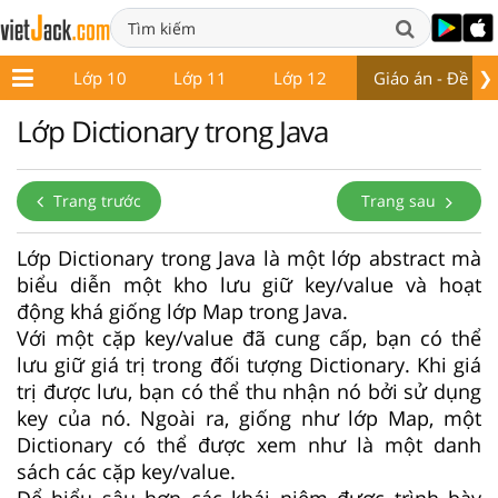
❯
ớp 9
Lớp 10
Lớp 11
Lớp 12
Giáo án - Đề thi
Lớp Dictionary trong Java
Trang trước
Trang sau
Lớp Dictionary trong Java là một lớp abstract mà
biểu diễn một kho lưu giữ key/value và hoạt
động khá giống lớp Map trong Java.
Với một cặp key/value đã cung cấp, bạn có thể
lưu giữ giá trị trong đối tượng Dictionary. Khi giá
trị được lưu, bạn có thể thu nhận nó bởi sử dụng
key của nó. Ngoài ra, giống như lớp Map, một
Dictionary có thể được xem như là một danh
sách các cặp key/value.
Để hiểu sâu hơn các khái niệm được trình bày