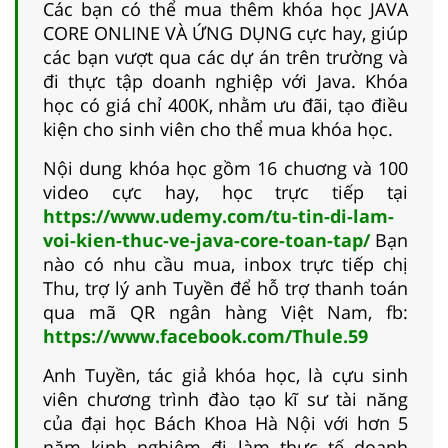
Các bạn có thể mua thêm khóa học JAVA
CORE ONLINE VÀ ỨNG DỤNG cực hay, giúp
các bạn vượt qua các dự án trên trường và
đi thực tập doanh nghiệp với Java. Khóa
học có giá chỉ 400K, nhằm ưu đãi, tạo điều
kiện cho sinh viên cho thể mua khóa học.
Nội dung khóa học gồm 16 chuơng và 100
video cực hay, học trực tiếp tại
https://www.udemy.com/tu-tin-di-lam-
voi-kien-thuc-ve-java-core-toan-tap/
Bạn
nào có nhu cầu mua, inbox trực tiếp chị
Thu, trợ lý anh Tuyền để hỗ trợ thanh toán
qua mã QR ngân hàng Việt Nam, fb:
https://www.facebook.com/Thule.59
Anh Tuyền, tác giả khóa học, là cựu sinh
viên chương trình đào tạo kĩ sư tài năng
của đại học Bách Khoa Hà Nội với hơn 5
năm kinh nghiệm đi làm thực tế doanh