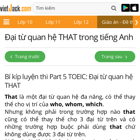
❯
 9
Lớp 10
Lớp 11
Lớp 12
Giáo án - Đề thi
Đại từ quan hệ THAT trong tiếng Anh
Trang trước
Trang sau
Bí kíp luyện thi Part 5 TOEIC: Đại từ quan hệ
THAT
That
là một đại từ quan hệ đa năng, có thể thay
thế cho vị trí của
who, whom, which
.
Nhưng không phải trong trường hợp nào
that
cũng có thể thay thế cho 3 đại từ trên và có
những trường hợp buộc phải dùng
that
chứ
không dùng được 3 đại từ trên.