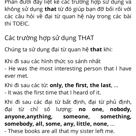
Phần đưới đây liệt kê các trường hợp sử dụng và
không sử dụng
that
từ đó giúp bạn đỡ bối rối với
các câu hỏi về đại từ quan hệ này trong các bài
thi TOEIC.
Các trường hợp sử dụng THAT
Chúng ta sử dụng đại từ quan hệ
that
khi:
Khi đi sau các hình thức so sánh nhất
- He was the most interesting person that I have
ever met.
Khi đi sau các từ:
only, the first, the last
, ...
- It was the first time that I heard of it.
Khi đi sau các đại từ bất định, đại từ phủ định,
đại từ chỉ số lượng:
no one, nobody,
anyone,anything, someone, something,
somebody, all, some, any, little, none,
...
- These books are all that my sister left me.