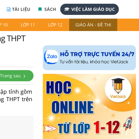
TÀI LIỆU
SÁCH
VIỆC LÀM GIÁO DỤC
P 10
LỚP 11
LỚP 12
GIÁO ÁN - ĐỀ THI
ng THPT
Trang sau
hập tỉnh gồm
ng THPT trên