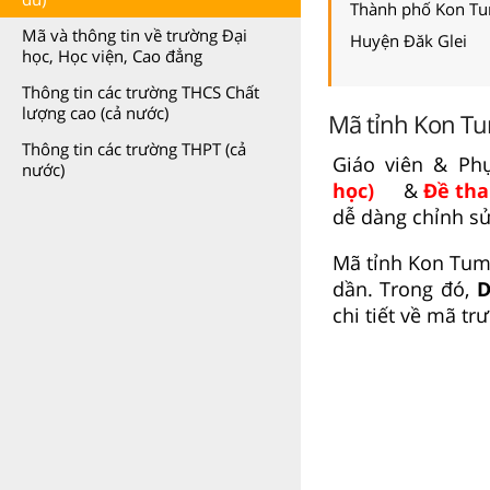
Thành phố Kon T
Mã và thông tin về trường Đại
Huyện Đăk Glei
học, Học viện, Cao đẳng
Thông tin các trường THCS Chất
lượng cao (cả nước)
Mã tỉnh Kon Tu
Thông tin các trường THPT (cả
Giáo viên & P
nước)
học)
&
Đề tha
dễ dàng chỉnh s
Mã tỉnh Kon Tum
dần. Trong đó,
D
chi tiết về mã tr