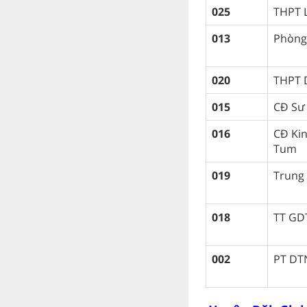
025
THPT L
013
Phòng
020
THPT 
015
CĐ Sư
016
CĐ Kin
Tum
019
Trung
018
TT GD
002
PT DT