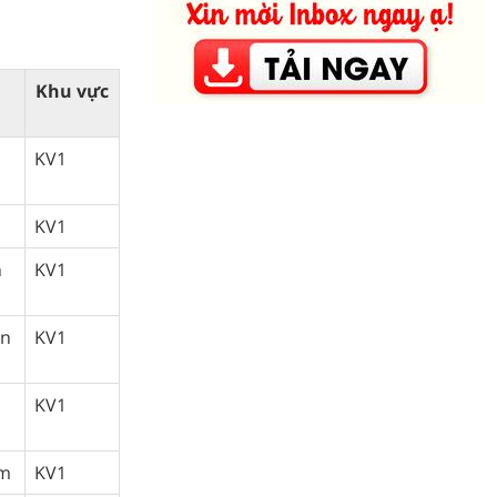
Khu vực
KV1
KV1
n
KV1
on
KV1
KV1
um
KV1