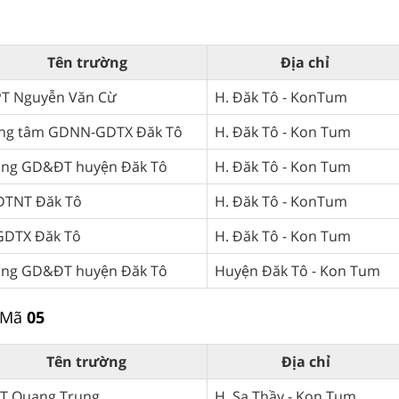
Tên trường
Địa chỉ
T Nguyễn Văn Cừ
H. Đăk Tô - KonTum
ng tâm GDNN-GDTX Đăk Tô
H. Đăk Tô - Kon Tum
ng GD&ĐT huyện Đăk Tô
H. Đăk Tô - Kon Tum
DTNT Đăk Tô
H. Đăk Tô - KonTum
GDTX Đăk Tô
H. Đăk Tô - Kon Tum
ng GD&ĐT huyện Đăk Tô
Huyện Đăk Tô - Kon Tum
 Mã
05
Tên trường
Địa chỉ
T Quang Trung
H. Sa Thầy - Kon Tum