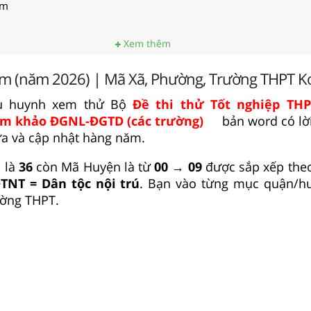
um
Xem thêm
m (năm 2026) | Mã Xã, Phường, Trường THPT 
hụ huynh xem thử Bộ
Đề thi thử Tốt nghiệp TH
m khảo ĐGNL-ĐGTD (các trường)
bản word có lời 
ửa và cập nhật hàng năm.
 là
36
còn Mã Huyện là từ
00 → 09
được sắp xếp theo
TNT = Dân tộc nội trú
. Bạn vào từng mục quận/h
ường THPT.