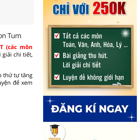
Kon Tum
PT (các môn
giải chi tiết,
 thứ tự tăng
uyện để xem