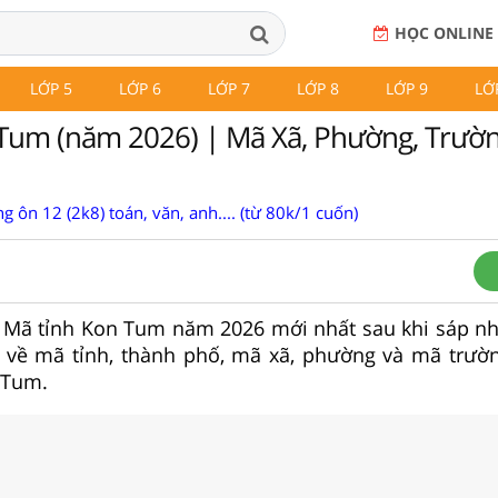
HỌC ONLINE
LỚP 5
LỚP 6
LỚP 7
LỚP 8
LỚP 9
LỚ
Tum (năm 2026) | Mã Xã, Phường, Trườ
g ôn 12 (2k8) toán, văn, anh.... (từ 80k/1 cuốn)
ật Mã tỉnh Kon Tum năm 2026 mới nhất sau khi sáp n
n về mã tỉnh, thành phố, mã xã, phường và mã trườ
 Tum.