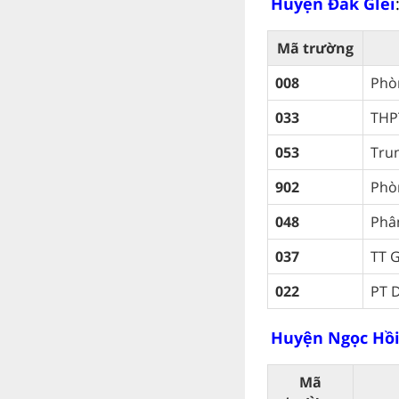
Huyện Đăk Glei
Mã trường
008
Phò
033
THP
053
Tru
902
Phò
048
Phâ
037
TT 
022
PT 
Huyện Ngọc Hồ
Mã