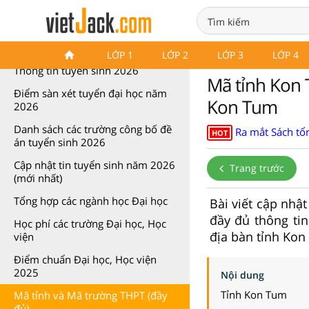
Thông tin tuyển sinh
LỚP 1
LỚP 2
LỚP 3
LỚP 4
Thông tin tuyển sinh 2026
Mã tỉnh Kon 
Điểm sàn xét tuyển đại học năm
Kon Tum
2026
Danh sách các trường công bố đề
Ra mắt Sách tổn
HOT
án tuyển sinh 2026
Cập nhật tin tuyển sinh năm 2026
Trang trước
(mới nhất)
Tổng hợp các ngành học Đại học
Bài viết cập nh
đầy đủ thông ti
Học phí các trường Đại học, Học
địa bàn tỉnh Kon
viện
Điểm chuẩn Đại học, Học viện
2025
Nội dung
Tỉnh Kon Tum
Mã tỉnh và Mã trường THPT (đầy
đủ)