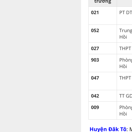
trường
021
PT D
052
Trun
Hồi
027
THPT 
903
Phòn
Hồi
047
THPT 
042
TT GD
009
Phòn
Hồi
Huyện Đăk Tô
: