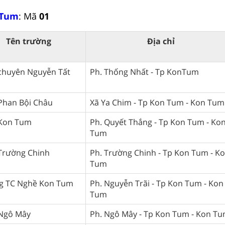
 Tum
: Mã
01
Tên trường
Địa chỉ
chuyên Nguyễn Tất
Ph. Thống Nhất - Tp KonTum
Phan Bội Châu
Xã Ya Chim - Tp Kon Tum - Kon Tum
Kon Tum
Ph. Quyết Thắng - Tp Kon Tum - Ko
Tum
Trường Chinh
Ph. Trường Chinh - Tp Kon Tum - K
Tum
g TC Nghề Kon Tum
Ph. Nguyễn Trãi - Tp Kon Tum - Kon
Tum
Ngô Mây
Ph. Ngô Mây - Tp Kon Tum - Kon T