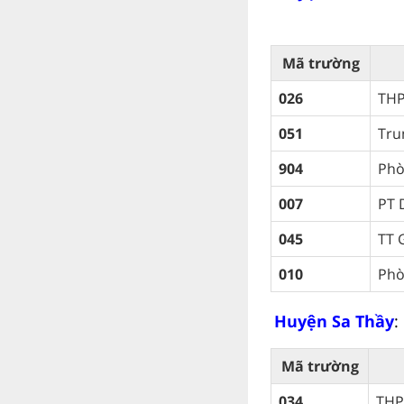
Mã trường
026
THP
051
Tru
904
Phò
007
PT 
045
TT 
010
Phò
Huyện Sa Thầy
:
Mã trường
034
THP