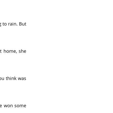
 to rain. But
t home, she
ou think was
 he won some