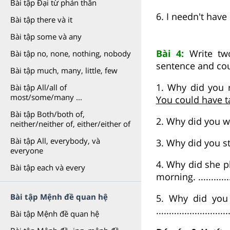
Bài tập Đại từ phản thân
6. I needn't have
Bài tập there và it
Bài tập some và any
Bài 4:
Write two
Bài tập no, none, nothing, nobody
sentence and cou
Bài tập much, many, little, few
1. Why did you 
Bài tập All/all of
most/some/many ...
You could have t
Bài tập Both/both of,
2. Why did you walk
neither/neither of, either/either of
Bài tập All, everybody, và
3. Why did you stay 
everyone
4. Why did she p
Bài tập each và every
morning. ...............
Bài tập Mệnh đề quan hệ
5. Why did you 
............................
Bài tập Mệnh đề quan hệ