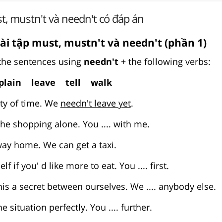
t, mustn't và needn't có đáp án
ài tập must, mustn't và needn't (phần 1)
he sentences using
needn't
+ the following verbs:
plain
leave
tell walk
nty of time. We
needn't leave yet
.
he shopping alone. You .... with me.
e way home. We can get a taxi.
lf if you' d like more to eat. You .... first.
is a secret between ourselves. We .... anybody else.
e situation perfectly. You .... further.