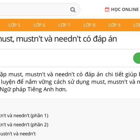
HỌC ONLINE
LỚP 5
LỚP 6
LỚP 7
LỚP 8
LỚP 9
LỚ
ust, mustn't và needn't có đáp án
 tập must, mustn't và needn't có đáp án chi tiết giú
 luyện để nắm vững cách sử dụng must, mustn't và n
 Ngữ pháp Tiếng Anh hơn.
n't và needn't (phần 1)
n't và needn't (phần 2)
stn't và needn't