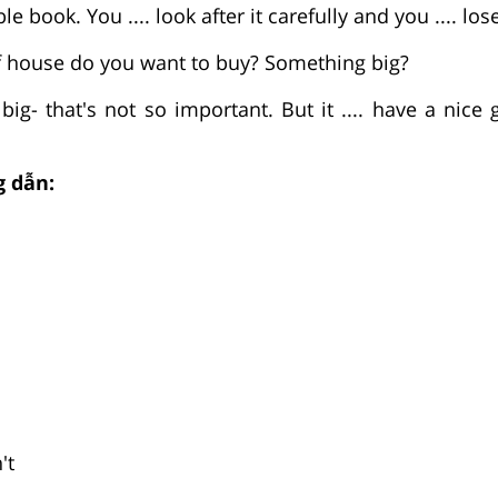
le book. You .... look after it carefully and you .... lose
of house do you want to buy? Something big?
e big- that's not so important. But it .... have a nice
 dẫn:
't