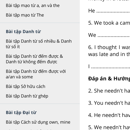
Bài tập mạo từ a, an và the
He .......................
Bài tập mạo từ The
5. We took a camc
Bài tập Danh từ
We ......................
Bài tập Danh từ số nhiều & Danh
6. I thought I wa
từ số ít
was late and in t
Bài tập Danh từ đếm được &
Danh từ không đếm được
I ..........................
Bài tập Danh từ đếm được với
a/an và some
Đáp án & Hướng
Bài tập Sở hữu cách
2. She needn't h
Bài tập Danh từ ghép
3. You needn't h
Bài tập Đại từ
4. He needn't hav
Bài tập Cách sử dụng own, mine
5. We needn't ha