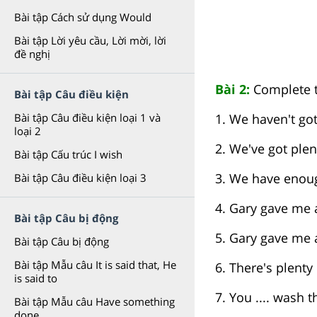
Bài tập Cách sử dụng Would
Bài tập Lời yêu cầu, Lời mời, lời
đề nghị
Bài 2:
Complete t
Bài tập Câu điều kiện
1. We haven't g
Bài tập Câu điều kiện loại 1 và
loại 2
2. We've got ple
Bài tập Cấu trúc I wish
3. We have enoug
Bài tập Câu điều kiện loại 3
4. Gary gave me a 
Bài tập Câu bị động
5. Gary gave me a l
Bài tập Câu bị động
Bài tập Mẫu câu It is said that, He
6. There's plenty
is said to
7. You .... wash
Bài tập Mẫu câu Have something
done