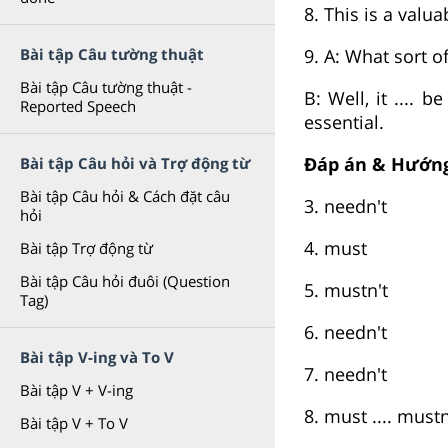
8. This is a valuab
9. A: What sort 
Bài tập Câu tường thuật
Bài tập Câu tường thuật -
B: Well, it .... b
Reported Speech
essential.
Đáp án & Hướng
Bài tập Câu hỏi và Trợ động từ
Bài tập Câu hỏi & Cách đặt câu
3. needn't
hỏi
4. must
Bài tập Trợ động từ
Bài tập Câu hỏi đuôi (Question
5. mustn't
Tag)
6. needn't
Bài tập V-ing và To V
7. needn't
Bài tập V + V-ing
8. must .... mustn
Bài tập V + To V