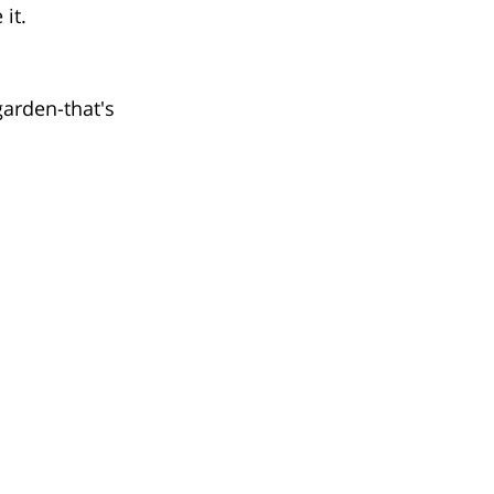
 it.
 garden-that's