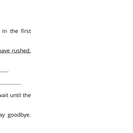
in the first
have rushed.
....
..........
ait until the
ay goodbye.