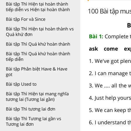
Bài tập Thì Hiện tại hoàn thành
100 Bài tập mus
tiếp diễn vs Hiện tại hoàn thành
Bài tập For và Since
B
Bài tập Thì Hiện tại hoàn thành vs
Quá khứ đơn
Bài 1:
Complete t
Bài tập Thì Quá khứ hoàn thành
ask come ex
Bài tập Thì Quá khứ hoàn thành
tiếp diễn
1. We've got ple
Bài tập Phân biệt Have & Have
2. I can manage t
got
Bài tập Used to
3. We .... all th
Bài tập Thì Hiện tại mang nghĩa
4. Just help yourse
tương lai (Tương lai gần)
Bài tập Thì tương lai đơn
5. We can keep th
Bài tập Thì Tương lai gần vs
6. I understand th
Tương lai đơn