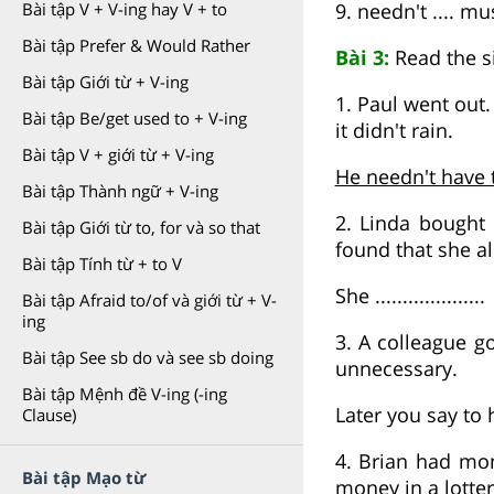
9. needn't .... mu
Bài tập V + V-ing hay V + to
Bài tập Prefer & Would Rather
Bài 3:
Read the s
Bài tập Giới từ + V-ing
1. Paul went out
Bài tập Be/get used to + V-ing
it didn't rain.
Bài tập V + giới từ + V-ing
He needn't have 
Bài tập Thành ngữ + V-ing
2. Linda bough
Bài tập Giới từ to, for và so that
found that she al
Bài tập Tính từ + to V
She ....................
Bài tập Afraid to/of và giới từ + V-
ing
3. A colleague g
Bài tập See sb do và see sb doing
unnecessary.
Bài tập Mệnh đề V-ing (-ing
Later you say to him:
Clause)
4. Brian had mo
Bài tập Mạo từ
money in a lotter