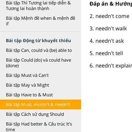
Bài tập Thì Tương lai tiếp diễn &
Đáp án & Hướng
Tương lai hoàn thành
2. needn't come
Bài tập Mệnh đề when & mệnh đề
if
3. needn't walk
4. needn't ask
Bài tập Động từ khuyết thiếu
Bài tập Can, could và (be) able to
5. needn't tell
Bài tập Could (do) và could have
6. needn't explai
(done)
Bài tập Must và Can't
Bài tập May và Might
Bài tập Have to & Must
Bài tập Must, mustn't & needn't
Bài tập Cách sử dụng Should
Bài tập Had better & Cấu trúc It's
time