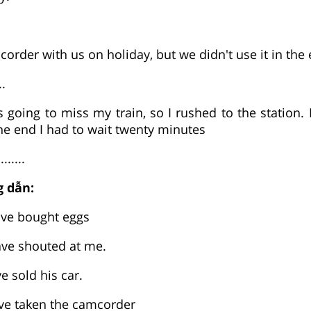
order with us on holiday, but we didn't use it in the 
..
s going to miss my train, so I rushed to the station. 
he end I had to wait twenty minutes
........
 dẫn:
ave bought eggs
ave shouted at me.
e sold his car.
ve taken the camcorder