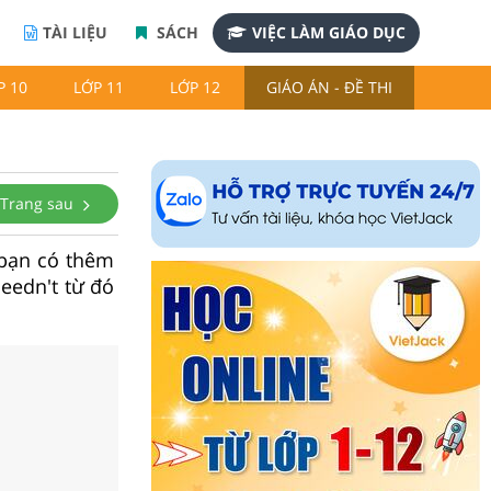
TÀI LIỆU
SÁCH
VIỆC LÀM GIÁO DỤC
P 10
LỚP 11
LỚP 12
GIÁO ÁN - ĐỀ THI
Trang sau
p bạn có thêm
eedn't từ đó