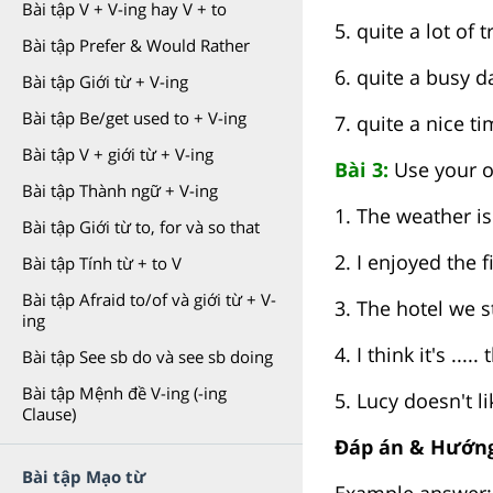
Bài tập V + V-ing hay V + to
5. quite a lot of t
Bài tập Prefer & Would Rather
6. quite a busy d
Bài tập Giới từ + V-ing
Bài tập Be/get used to + V-ing
7. quite a nice t
Bài tập V + giới từ + V-ing
Bài 3:
Use your o
Bài tập Thành ngữ + V-ing
1. The weather is
Bài tập Giới từ to, for và so that
2. I enjoyed the fi
Bài tập Tính từ + to V
Bài tập Afraid to/of và giới từ + V-
3. The hotel we st
ing
4. I think it's ..
Bài tập See sb do và see sb doing
Bài tập Mệnh đề V-ing (-ing
5. Lucy doesn't li
Clause)
Đáp án & Hướng
Bài tập Mạo từ
Example answer: