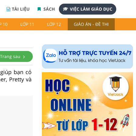
TÀI LIỆU
SÁCH
VIỆC LÀM GIÁO DỤC
P 10
LỚP 11
LỚP 12
GIÁO ÁN - ĐỀ THI
Trang sau
t giúp bạn có
r, Pretty và