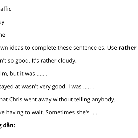
raffic
ay
ime
wn ideas to complete these sentence es. Use
rather 
n't so good. It's
rather cloudy
.
lm, but it was ..... .
ayed at wasn't very good. I was ..... .
... that Chris went away without telling anybody.
ke having to wait. Sometimes she's ..... .
 dẫn: