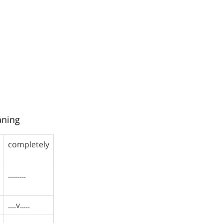
aning
completely
.........
....v.....