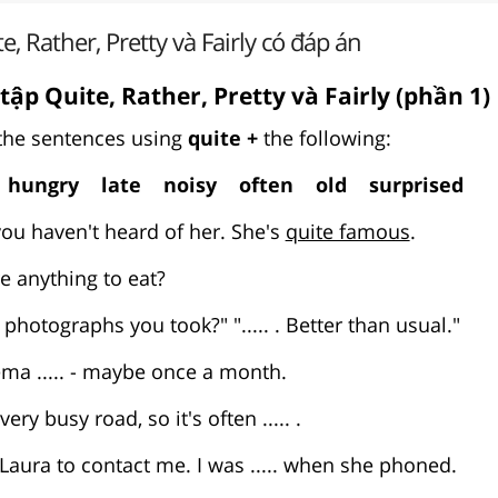
e, Rather, Pretty và Fairly có đáp án
 tập Quite, Rather, Pretty và Fairly (phần 1)
he sentences using
quite +
the following:
ungry late noisy often old surprised
you haven't heard of her. She's
quite famous
.
here anything to eat?
photographs you took?" "..... . Better than usual."
nema ..... - maybe once a month.
ery busy road, so it's often ..... .
t Laura to contact me. I was ..... when she phoned.