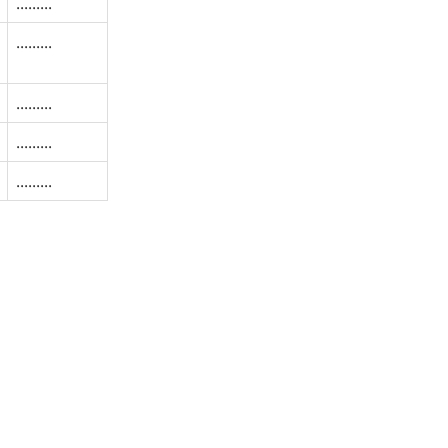
.........
.........
.........
.........
.........