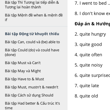
Bài tập Thì Tương lai tiếp diễn &
7. I went to bed ..
Tương lai hoàn thành
8. I don't know ex
Bài tập Mệnh đề when & mệnh đề
if
Đáp án & Hướng
2. quite hungry
Bài tập Động từ khuyết thiếu
Bài tập Can, could và (be) able to
3. quite good
Bài tập Could (do) và could have
4. quite often
(done)
Bài tập Must và Can't
5. quite noisy
Bài tập May và Might
6. quite surprise
Bài tập Have to & Must
7. quite late
Bài tập Must, mustn't & needn't
Bài tập Cách sử dụng Should
8. quite old
Bài tập Had better & Cấu trúc It's
time