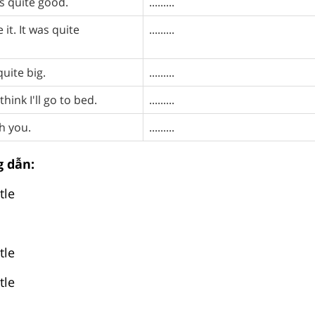
is quite good.
.........
e it. It was quite
.........
uite big.
.........
 think I'll go to bed.
.........
th you.
.........
 dẫn:
tle
tle
tle