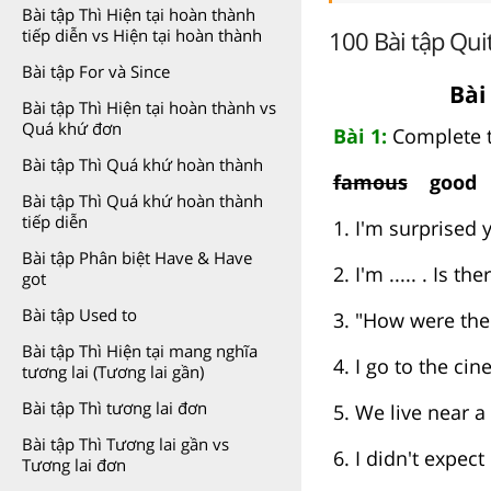
Bài tập Thì Hiện tại hoàn thành
100 Bài tập Quit
tiếp diễn vs Hiện tại hoàn thành
Bài tập For và Since
Bài
Bài tập Thì Hiện tại hoàn thành vs
Quá khứ đơn
Bài 1:
Complete t
Bài tập Thì Quá khứ hoàn thành
famous
good h
Bài tập Thì Quá khứ hoàn thành
tiếp diễn
1. I'm surprised 
Bài tập Phân biệt Have & Have
2. I'm ..... . Is t
got
Bài tập Used to
3. "How were the 
Bài tập Thì Hiện tại mang nghĩa
4. I go to the ci
tương lai (Tương lai gần)
Bài tập Thì tương lai đơn
5. We live near a v
Bài tập Thì Tương lai gần vs
6. I didn't expec
Tương lai đơn