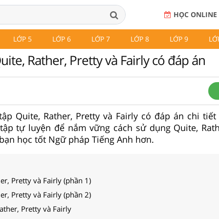
HỌC ONLINE
LỚP 5
LỚP 6
LỚP 7
LỚP 8
LỚP 9
LỚ
uite, Rather, Pretty và Fairly có đáp án
tập Quite, Rather, Pretty và Fairly có đáp án chi tiế
tập tự luyện để nắm vững cách sử dụng Quite, Rathe
p bạn học tốt Ngữ pháp Tiếng Anh hơn.
er, Pretty và Fairly (phần 1)
er, Pretty và Fairly (phần 2)
ther, Pretty và Fairly