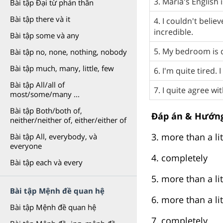
3. Maria's English 
Bài tập Đại từ phản thân
Bài tập there và it
4. I couldn't believ
incredible.
Bài tập some và any
5. My bedroom is q
Bài tập no, none, nothing, nobody
Bài tập much, many, little, few
6. I'm quite tired. I
Bài tập All/all of
7. I quite agree wi
most/some/many ...
Bài tập Both/both of,
Đáp án & Hướng
neither/neither of, either/either of
3. more than a lit
Bài tập All, everybody, và
everyone
4. completely
Bài tập each và every
5. more than a lit
Bài tập Mệnh đề quan hệ
6. more than a lit
Bài tập Mệnh đề quan hệ
7. completely