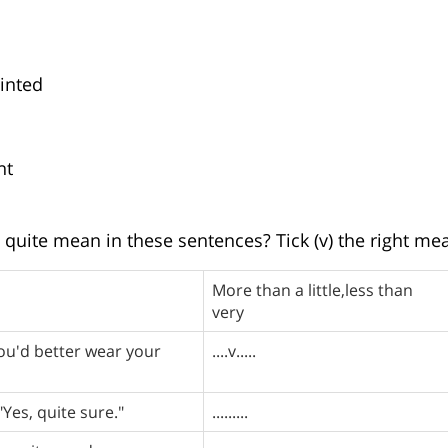
ointed
nt
quite mean in these sentences? Tick (v) the right me
More than a little,less than
very
 You'd better wear your
....v.....
"Yes, quite sure."
.........