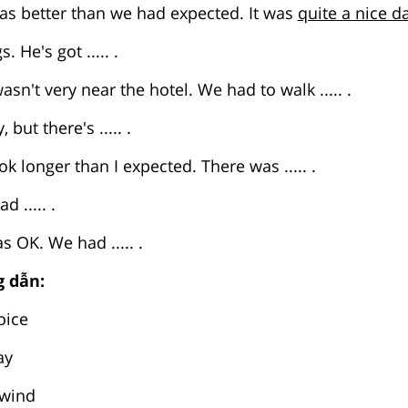
as better than we had expected. It was
quite a nice d
. He's got ..... .
asn't very near the hotel. We had to walk ..... .
 but there's ..... .
ok longer than I expected. There was ..... .
d ..... .
s OK. We had ..... .
 dẫn:
oice
ay
 wind