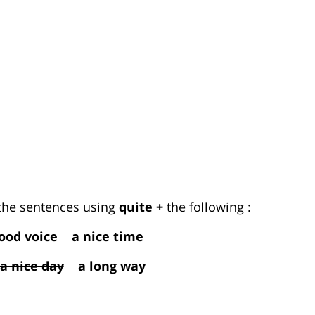
he sentences using
quite +
the following :
ood voice a nice time
a nice day
a long way