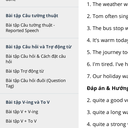
1. The weather w
2. Tom often sings
Bài tập Câu tường thuật
Bài tập Câu tường thuật -
3. The bus stop w
Reported Speech
4. It's warm today,
Bài tập Câu hỏi và Trợ động từ
5. The journey to
Bài tập Câu hỏi & Cách đặt câu
hỏi
6. I'm tired. I've ha
Bài tập Trợ động từ
7. Our holiday wa
Bài tập Câu hỏi đuôi (Question
Tag)
Đáp án & Hướng
2. quite a good v
Bài tập V-ing và To V
3. quite a long w
Bài tập V + V-ing
Bài tập V + To V
4. quite a strong